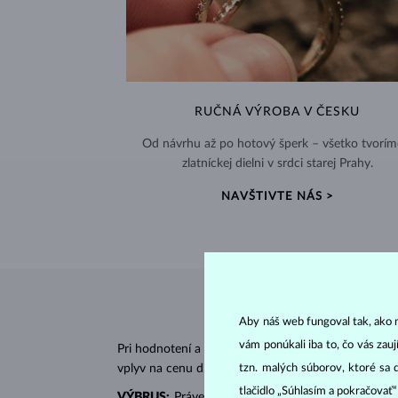
RUČNÁ VÝROBA V ČESKU
Od návrhu až po hotový šperk – všetko tvorím
zlatníckej dielni v srdci starej Prahy.
NAVŠTIVTE NÁS >
Aby náš web fungoval tak, ako m
vám ponúkali iba to, čo vás zau
Pri hodnotení a certifikácii
diamantov
sa posudzujú 
vplyv na cenu diamantu.
tzn. malých súborov, ktoré sa 
tlačidlo „Súhlasím a pokračovať
VÝBRUS:
Práve správny výbrus dodáva diamantu jeh