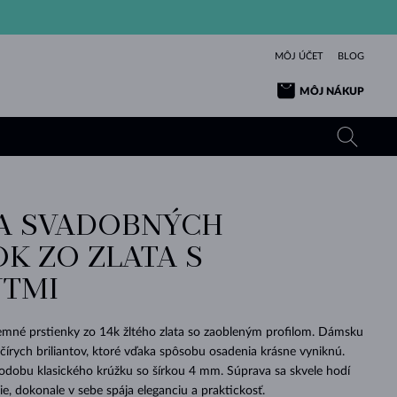
MÔJ ÚČET
BLOG
MÔJ NÁKUP
A SVADOBNÝCH
ŽLTÉ ZLATO
TANZANITY
TURMALÍNY
ZAFÍRY
K ZO ZLATA S
RUŽOVÉ ZLATO
TOPÁSY
VLTAVÍNY
SMARAGDY
TMI
TURMALÍNY
MINERÁLY
VLTAVÍNY
VÝNIMOČNÝ
ELEGANCIA
NÁRAMKY
KOLEKCIE
PRÍVESKY
KRÁSOU
KRÁSNE
ŠPERKY
KRÁSU
LÁSKA
VLTAVÍNY
PERLOVÉ PRÍVESKY
MINERÁLY
jemné prstienky zo 14k žltého zlata so zaobleným profilom. Dámsku
PRE BÁBÄTKÁ
BIELE ZLATO
SVADOBNÉ
čírych briliantov, ktoré vďaka spôsobu osadenia krásne vyniknú.
dobu klasického krúžku so šírkou 4 mm. Súprava sa skvele hodí
SVADOBNÉ
ŽLTÉ ZLATO
ŽLTÉ ZLATO
POZRIEŤ
POZRIEŤ
POZRIEŤ
POZRIEŤ
POZRIEŤ
POZRIEŤ
POZRIEŤ
POZRIEŤ
POZRIEŤ
POZRIEŤ
, dokonale v sebe spája eleganciu a praktickosť.