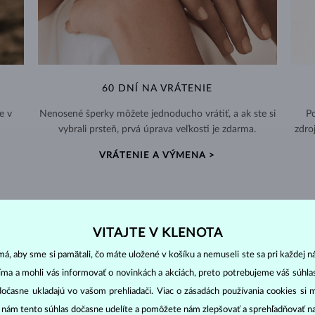
60 DNÍ NA VRÁTENIE
e v
Nenosené šperky môžete jednoducho vrátiť, a ak ste si
Po
vybrali prsteň, prvá úprava veľkosti je zdarma.
zdro
VRÁTENIE A VÝMENA >
VITAJTE V KLENOTA
DIAMANTOVÉ
ŠPERKY
á, aby sme si pamätali, čo máte uložené v košíku a nemuseli ste sa pri každej n
cut
clarity
colo
jíma a mohli vás informovať o novinkách a akciách, preto potrebujeme váš súhl
ich základné parametre, tzv.
4C: výbrus
(
),
čistota
(
),
farba
(
dočasne ukladajú vo vašom prehliadači. Viac o zásadách používania cookies si 
“ nám tento súhlas dočasne udelíte a pomôžete nám zlepšovať a sprehľadňovať n
o oslnivý lesk. Najobľúbenejší je výbrus guľatý, tzv.
briliant
. Diamanty