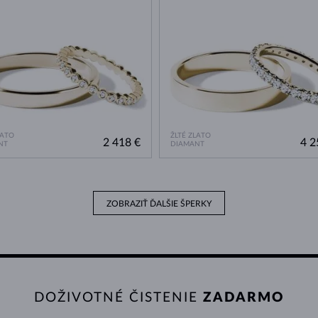
LATO
ŽLTÉ ZLATO
2 418 €
4 2
NT
DIAMANT
ZOBRAZIŤ ĎALŠIE ŠPERKY
DOŽIVOTNÉ ČISTENIE
ZADARMO