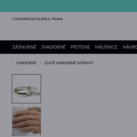
SHOWROOM DUŠNÍ 6, PRAHA
ZÁSNUBNÉ
SVADOBNÉ
PRSTENE
NÁUŠNICE
NÁHRD
SVADOBNÉ
ZLATÉ SVADOBNÉ SÚPRAVY
Zásnubné prstene
Svadobné obrúčky
Prstene
Náušnice
Náhrdelníky
Náramky
Perly
Šperky
Darčeky
Kolekcie KLENOTA