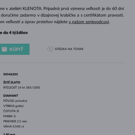
BIELE ZLATO
RUŽOVÉ ZLATO
BIELE ZLATO
ne v ateliéri KLENOTA. Prípadná prvá výmena veľkosti je do 60 dní
doručíme zadarmo v dizajnovej krabičke a s certifikátom pravosti.
om veľkostí a úprav prsteňov nájdete
v našom sprievodcovi
.
e do 4 týždňov
KÚPIŤ
OTÁZKA
NA TOVAR
S0546203
ŽLTÉ ZLATO
RÝDZOSŤ
14 kt 585/1000
DIAMANT
PÔVOD
prírodný
VÝBRUS
guľatý
ČISTOTA
SI
FARBA
G
PRIEMER
2.5 mm
VÁHA
0.540 ct
1.90 mm