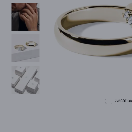
ZVÄČŠIŤ O