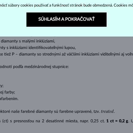
ôcť súbory cookies používať a funkčnosť stránok bude obmedzená. Cookies m
cess (štvorboký alebo trojboký výbrus s ostrými rohmi, populárny najmä u
z
ženie tzv. inkluzií čiže vnútorných nedokonalostí diamantu:
SÚHLASÍM A POKRAČOVAŤ
s absolútnou transparentnosťou bez inklúzií,
cluded) – diamanty s veľmi malými inklúziami,
– diamanty s malými inklúziami,
nty s inklúziami identifikovateľnými lupou,
ike tiež P – diamanty so strednými až väčšími inklúziami viditeľnými aj v
 hodnotí podľa medzinárodnej stupnice:
y;
j farby;
afarbením.
treated
ektoré naše farebné diamanty sú farebne upravené, tzv.
.
(ct) s presnosťou na 2 desatinné miesta, napr. 0,25 ct.
1 ct = 0,2 g
. 