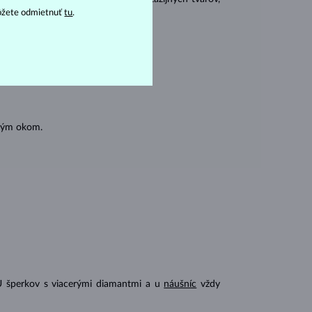
ôžete odmietnuť
tu
.
ásnubných prsteňov
).
oľným okom.
U šperkov s viacerými diamantmi a u
náušníc
vždy