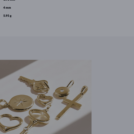
4 mm
5.95 g