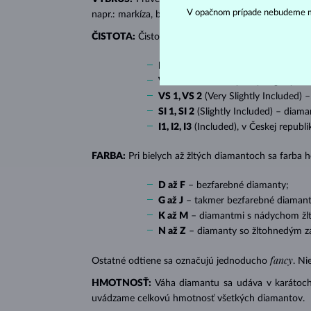
V opačnom prípade nebudeme m
napr.: markíza, bageta, srdiečko, slza, ovál či prin
ČISTOTA:
Čistotu určuje množstvo, veľkosť a rozlo
IF
(Internally Flawless) – diamanty 
VVS 1, VVS 2
(Very Very Slightly In
VS 1, VS 2
(Very Slightly Included) 
SI 1, SI 2
(Slightly Included) – diama
I1, I2, I3
(Included), v Českej republ
FARBA:
Pri bielych až žltých diamantoch sa farba
D až F
– bezfarebné diamanty;
G až J
– takmer bezfarebné diamant
K až M
– diamantmi s nádychom žlte
N až Z
– diamanty so žltohnedým z
fancy
Ostatné odtiene sa označujú jednoducho
. Ni
HMOTNOSŤ:
Váha diamantu sa udáva v karátoch 
uvádzame celkovú hmotnosť všetkých diamantov.