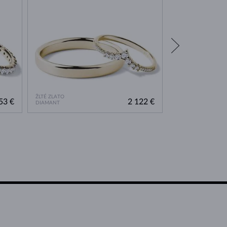
ŽLTÉ ZLATO
ŽLTÉ ZLATO
53 €
2 122 €
DIAMANT
DIAMANT