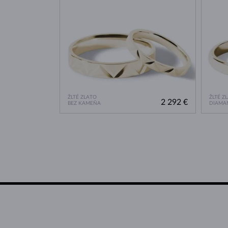
ŽLTÉ ZLATO
ŽLTÉ Z
2 292 €
BEZ KAMEŇA
DIAMA