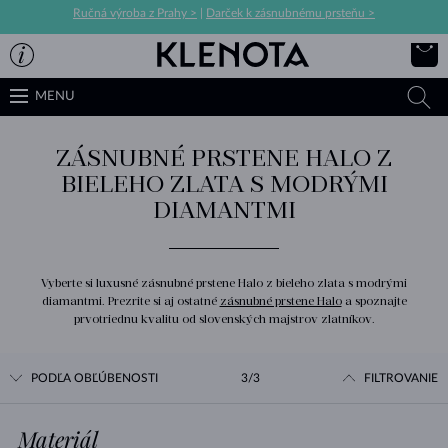
Ručná výroba z Prahy >
|
Darček k zásnubnému prsteňu >
MENU
ZÁSNUBNÉ PRSTENE HALO Z
BIELEHO ZLATA S MODRÝMI
DIAMANTMI
Vyberte si luxusné zásnubné prstene Halo z bieleho zlata s modrými
diamantmi. Prezrite si aj ostatné
zásnubné prstene Halo
a spoznajte
prvotriednu kvalitu od slovenských majstrov zlatníkov.
PODĽA OBĽÚBENOSTI
3/3
FILTROVANIE
Materiál