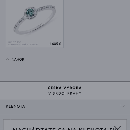
BIELE ZLATO
1 605 €
DIAMANT MODRÝ & DIAMANT
NAHOR
ČESKÁ VÝROBA
V SRDCI PRAHY
KLENOTA
KONTAKTNÉ ÚDAJE
NÁKUP
SHOWROOM