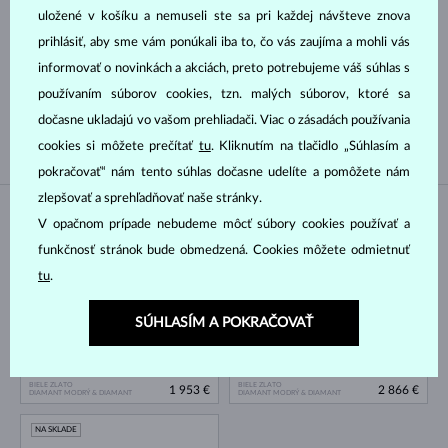
Výbrus
uložené v košíku a nemuseli ste sa pri každej návšteve znova
prihlásiť, aby sme vám ponúkali iba to, čo vás zaujíma a mohli vás
GUĽATÝ
OVÁL
informovať o novinkách a akciách, preto potrebujeme váš súhlas s
SMARAGD
PRINCES
používaním súborov cookies, tzn. malých súborov, ktoré sa
TRILLION
SRDCE
dočasne ukladajú vo vašom prehliadači. Viac o zásadách používania
cookies si môžete prečítať
tu
. Kliknutím na tlačidlo „Súhlasím a
pokračovať“ nám tento súhlas dočasne udelíte a pomôžete nám
zlepšovať a sprehľadňovať naše stránky.
NA SKLADE
NA SKLADE
V opačnom prípade nebudeme môcť súbory cookies používať a
funkčnosť stránok bude obmedzená. Cookies môžete odmietnuť
tu
.
SÚHLASÍM A POKRAČOVAŤ
BIELE ZLATO
BIELE ZLATO
1 953 €
2 866 €
DIAMANT MODRÝ & DIAMANT
DIAMANT MODRÝ & DIAMANT
NA SKLADE