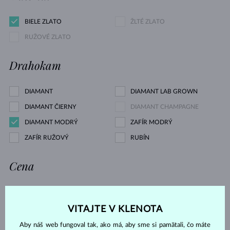
BIELE ZLATO
ŽLTÉ ZLATO
RUŽOVÉ ZLATO
Drahokam
DIAMANT
DIAMANT LAB GROWN
DIAMANT ČIERNY
DIAMANT CHAMPAGNE
DIAMANT MODRÝ
ZAFÍR MODRÝ
ZAFÍR RUŽOVÝ
RUBÍN
Cena
VITAJTE V KLENOTA
1 127 €
4 953 €
Aby náš web fungoval tak, ako má, aby sme si pamätali, čo máte