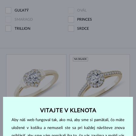
GUĽATÝ
OVÁL
SMARAGD
PRINCES
TRILLION
SRDCE
NA SKLADE
ŽLTÉ ZLATO
ŽLTÉ ZLATO
VITAJTE V KLENOTA
3 127 €
3 214 €
DIAMANT & DIAMANT
DIAMANT & DIAMANT
Aby náš web fungoval tak, ako má, aby sme si pamätali, čo máte
NA SKLADE
NA SKLADE
uložené v košíku a nemuseli ste sa pri každej návšteve znova
prihlásiť, aby sme vám ponúkali iba to, čo vás zaujíma a mohli vás