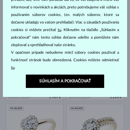
informovať o novinkách a akciách, preto potrebujeme váš súhlas s
používaním súborov cookies, tzn. malých súborov, ktoré sa
dočasne ukladajú vo vašom prehliadači. Viac o zásadách používania
cookies si môžete prečítať
tu
. Kliknutím na tlačidlo „Súhlasím a
ŽLTÉ ZLATO
ŽLTÉ ZLATO
2 518 €
2 779 €
pokračovať“ nám tento súhlas dočasne udelíte a pomôžete nám
DIAMANT & DIAMANT
DIAMANT & DIAMANT
zlepšovať a sprehľadňovať naše stránky.
NA SKLADE
NA SKLADE
V opačnom prípade nebudeme môcť súbory cookies používať a
funkčnosť stránok bude obmedzená. Cookies môžete odmietnuť
tu
.
SÚHLASÍM A POKRAČOVAŤ
ŽLTÉ ZLATO
ŽLTÉ ZLATO
1 909 €
3 214 €
DIAMANT & DIAMANT
DIAMANT & DIAMANT
NA SKLADE
NA SKLADE