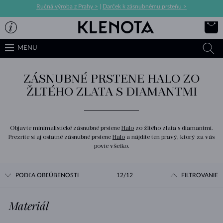
Ručná výroba z Prahy >
|
Darček k zásnubnému prsteňu >
MENU
ZÁSNUBNÉ PRSTENE HALO ZO
ŽLTÉHO ZLATA S DIAMANTMI
Objavte minimalistické zásnubné prstene
Halo
zo žltého zlata s diamantmi.
Prezrite si aj ostatné zásnubné prstene
Halo
a nájdite ten pravý, ktorý za vás
povie všetko.
PODĽA OBĽÚBENOSTI
12/12
FILTROVANIE
Materiál