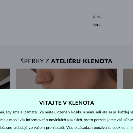
ŠÍRKA
VÁHA
ŠPERKY Z
ATELIÉRU KLENOTA
VITAJTE V KLENOTA
á, aby sme si pamätali, čo máte uložené v košíku a nemuseli ste sa pri každej n
jíma a mohli vás informovať o novinkách a akciách, preto potrebujeme váš súhl
dočasne ukladajú vo vašom prehliadači. Viac o zásadách používania cookies si 