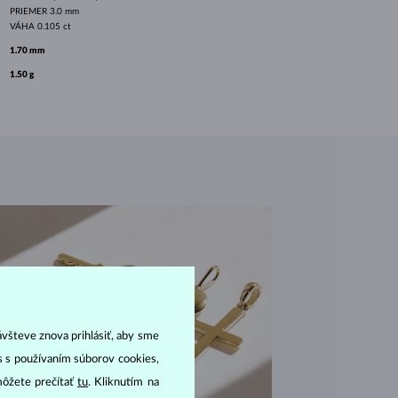
PRIEMER
3.0 mm
VÁHA
0.105 ct
1.70 mm
1.50 g
ávšteve znova prihlásiť, aby sme
as s používaním súborov cookies,
môžete prečítať
tu
. Kliknutím na