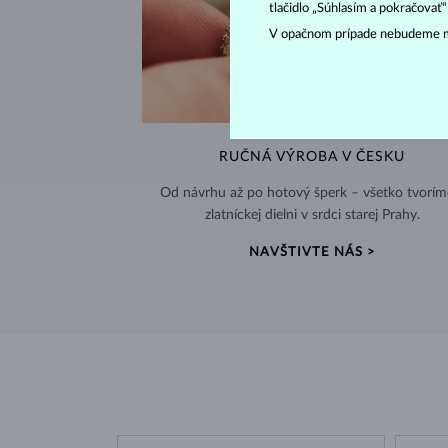
tlačidlo „Súhlasím a pokračovať
V opačnom prípade nebudeme m
RUČNÁ VÝROBA V ČESKU
Od návrhu až po hotový šperk – všetko tvorím
zlatníckej dielni v srdci starej Prahy.
NAVŠTIVTE NÁS >