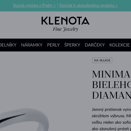
Ručná výroba z Prahy >
|
Darček k zásnubnému prsteňu >
ELNÍKY
NÁRAMKY
PERLY
ŠPERKY
DARČEKY
KOLEKCIE
NA SKLADE
MINIMA
SVADOBNÉ A ZÁSNUBNÉ SÚPRAVY
SVADOBNÉ A ZÁSNUBNÉ SÚPRAVY
SRDCE
DETSKÉ
SRDCE
PEVNÉ
DETSKÉ
SÚPRAVY
K KRSTINÁM
VIOLET
MINIMALISTICKÉ
SÚPRAVY Z BIELEHO ZLATA
GRANÁTY
EAR CUFFY
AKVAMARÍNY
KĽÚČIKY
PRE BABIČKU
BIELEH
SRDCE
ETERNITY PRSTENE
NA VRSTVENIE
NAPICHOVACIE
RETIAZKY
MINERÁLY
SÚPRAVY
SÚPRAVY S DIAMANTMI
K PROMÓCII
BIELE ZLATO
SÚPRAVY ZO ŽLTÉHO ZLATA
MORGANITY
DRAHOKAMY
AMETYSTY
DETSKÉ
PRE KAMARÁTKU
DIAMA
DIAMANTY
CHEVRON PRSTENE
PROMISE
NAPICHOVACIE S DIAMANTMI
DETSKÉ
DETSKÉ
BAROKOVÉ PERLY
SÚPRAVY S DRAHOKAMAMI
K NARODENINÁM
ŽLTÉ ZLATO
SÚPRAVY Z RUŽOVÉHO ZLATA
TANZANITY
AKVAMARÍNY
CITRÍNY
DIAMANTY
PRE DCÉRU A VNUČKU
ZAFÍRY
KLASICKÉ SÚPRAVY
PÁNSKE
VISIACE
DETSKÉ PRÍVESKY
BIELE ZLATO
PERLY AKOYA
SÚPRAVY S PERLAMI
PRE ŽENY
RUŽOVÉ ZLATO
DÁMSKE Z BIELEHO ZLATA
TOPAZY
AMETYSTY
GRANÁTY
DRAHOKAMY
PRE SESTRU
Jemný prstienok vyrob
RUBÍNY
LUXUSNÉ SÚPRAVY
DRAHOKAMY
RETIAZKOVÉ
KRÍŽIKY
ŽLTÉ ZLATO
TAHITSKÉ PERLY
LIMITOVANÁ EDÍCIA
PRE MANŽELKU
DÁMSKE ZO ŽLTÉHO ZLATA
TURMALÍNY
CITRÍNY
MORGANITY
AKVAMARÍNY
PRE DETI
okrúhlom výbruse. Mi
voľbu nielen ako sofi
NETRADIČNÉ
MINIMALISTICKÉ SÚPRAVY
AKVAMARÍNY
SRDCE
KĽÚČIKY
RUŽOVÉ ZLATO
PERLY JUŽNÉHO PACIFIKU
ČIERNE DIAMANTY
PRE PRIATEĽKU
DÁMSKE Z RUŽOVÉHO ZLATA
VLTAVÍNY
GRANÁTY
TANZANITY
MORGANITY
VIANOČNÉ MOTÍVY
ako zásnubný prsteň p