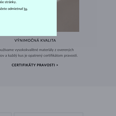
aše stránky.
ôžete odmietnuť
tu
.
VÝNIMOČNÁ KVALITA
užívame vysokokvalitné materiály z overených
jov a každý kus je opatrený certifikátom pravosti.
CERTIFIKÁTY PRAVOSTI >