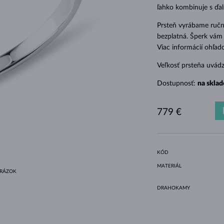
HALO ŠTÝL
ORIGINÁLNE SÚPRAVY
AMETYSTY
SINGLE
DRAHOKAMY
SLADKOVODNÉ PERLY
BEZEL OSADENIE
PRE MAMIČKU
BIELE ZLATO
MORGANITY
TOPÁSY
RUBÍNY
TIPY NA DARČEKY
ľahko kombinuje s ďal
ŽLTÉ ZLATO
MAGNETICKÉ NÁHRDELNÍKY
RUŽOVÉ ZLATO
Prsteň vyrábame ručne
bezplatná. Šperk vám 
RUŽOVÉ ZLATO
GRAVÍROVATEĽNÉ
Viac informácií ohľa
LETNÍ VRSTVENÍ
Veľkosť prsteňa uvád
Dostupnosť:
na sklad
779 €
KÓD
MATERIÁL
BRÁZOK
DRAHOKAMY