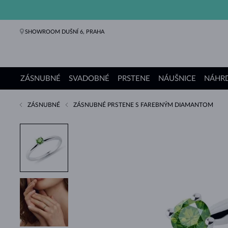
SHOWROOM DUŠNÍ 6, PRAHA
ZÁSNUBNÉ
SVADOBNÉ
PRSTENE
NÁUŠNICE
NÁHRD
ZÁSNUBNÉ
ZÁSNUBNÉ PRSTENE S FAREBNÝM DIAMANTOM
Zásnubné prstene
Svadobné obrúčky
Prstene
Náušnice
Náhrdelníky
Náramky
Perly
Šperky
Darčeky
Kolekcie KLENOTA