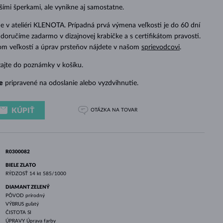
BIELE ZLATO
RUŽOVÉ ZLATO
BIELE ZLATO
šími šperkami, ale vynikne aj samostatne.
 v ateliéri KLENOTA. Prípadná prvá výmena veľkosti je do 60 dní
doručíme zadarmo v dizajnovej krabičke a s certifikátom pravosti.
dom veľkostí a úprav prsteňov nájdete v našom
sprievodcovi
.
zajte do poznámky v košíku.
e
pripravené na odoslanie alebo vyzdvihnutie.
KÚPIŤ
OTÁZKA
NA TOVAR
R0300082
BIELE ZLATO
RÝDZOSŤ
14 kt 585/1000
DIAMANT ZELENÝ
PÔVOD
prírodný
VÝBRUS
guľatý
ČISTOTA
SI
ÚPRAVY
Úprava farby