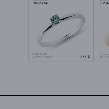
NA SKLADE
NA S
BIELE ZLATO
ŽLTÉ Z
779 €
DIAMANT MODRÝ
DIAMA