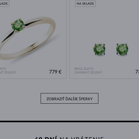
KLADE
NA SKLADE
LATO
BIELE ZLATO
779 €
7
NT ZELENÝ
DIAMANT ZELENÝ
ZOBRAZIŤ ĎALŠIE ŠPERKY