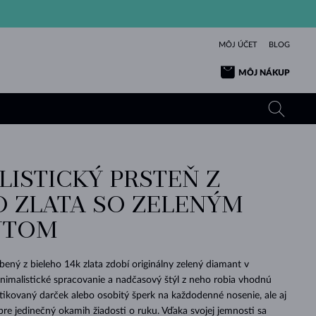
MÔJ ÚČET
BLOG
MÔJ NÁKUP
LISTICKÝ PRSTEŇ Z
ŽLTÉ ZLATO
TANZANITY
TURMALÍNY
ZAFÍRY
O ZLATA SO ZELENÝM
RUŽOVÉ ZLATO
TOPÁSY
VLTAVÍNY
SMARAGDY
NTOM
TURMALÍNY
MINERÁLY
VLTAVÍNY
VÝNIMOČNÝ
ELEGANCIA
NÁRAMKY
KOLEKCIE
PRÍVESKY
KRÁSOU
KRÁSNE
ŠPERKY
KRÁSU
LÁSKA
VLTAVÍNY
PERLOVÉ PRÍVESKY
MINERÁLY
ený z bieleho 14k zlata zdobí originálny zelený diamant v
PRE BÁBÄTKÁ
BIELE ZLATO
SVADOBNÉ
nimalistické spracovanie a nadčasový štýl z neho robia vhodnú
stikovaný darček alebo osobitý šperk na každodenné nosenie, ale aj
SVADOBNÉ
ŽLTÉ ZLATO
ŽLTÉ ZLATO
POZRIEŤ
POZRIEŤ
POZRIEŤ
POZRIEŤ
POZRIEŤ
POZRIEŤ
POZRIEŤ
POZRIEŤ
POZRIEŤ
POZRIEŤ
re jedinečný okamih žiadosti o ruku. Vďaka svojej jemnosti sa