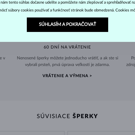
“ nám tento súhlas dočasne udelíte a pomôžete nám zlepšovať a sprehľadňovať n
ôcť súbory cookies používať a funkčnosť stránok bude obmedzená. Cookies m
SÚHLASÍM A POKRAČOVAŤ
60 DNÍ NA VRÁTENIE
e v
Nenosené šperky môžete jednoducho vrátiť, a ak ste si
Po
vybrali prsteň, prvá úprava veľkosti je zdarma.
zdro
VRÁTENIE A VÝMENA >
SÚVISIACE
ŠPERKY