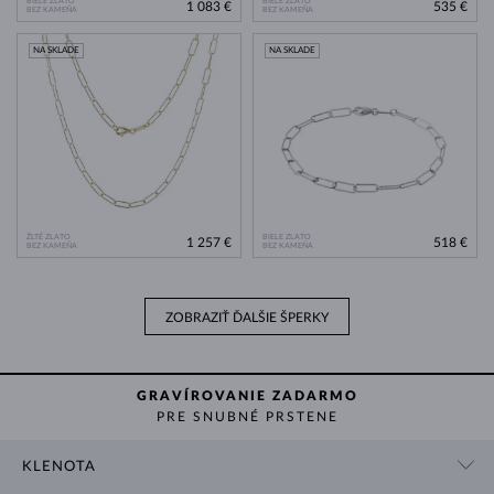
BIELE ZLATO
BIELE ZLATO
1 083 €
535 €
BEZ KAMEŇA
BEZ KAMEŇA
NA SKLADE
NA SKLADE
ŽLTÉ ZLATO
BIELE ZLATO
1 257 €
518 €
BEZ KAMEŇA
BEZ KAMEŇA
ZOBRAZIŤ ĎALŠIE ŠPERKY
GRAVÍROVANIE ZADARMO
PRE SNUBNÉ PRSTENE
KLENOTA