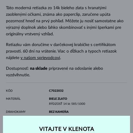
Táto moderná retiazka zo 14k bieleho zlata s hranatými
zaoblenými očkami, známa ako paperclip, zaručene upúta
pozornosť hneď na prvý pohľad. Môžete ju nosiť samostatne ako
výrazný doplnok alebo ľahko skombinovať s inými šperkami pre
originálny vrstvený vzhľad.
Retiazku vám doručíme v darčekovej krabičke s certifikátom
pravosti. 60 dní na vrátenie. Viac o dĺžkach a typoch retiazok
nájdete
v našom sprievodcovi
.
Dostupnosť:
na sklade
pripravené na odoslanie alebo
vyzdvihnutie.
KÓD
C7022032
MATERIÁL
BIELE ZLATO
RÝDZOSŤ
14 kt 585/1000
DRAHOKAMY
BEZ KAMEŇA
DĹŽKA
500.00 mm
VÁHA
4.95 g
VITAJTE V KLENOTA