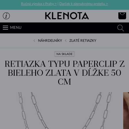
Ručná výroba z Prahy >
|
Darček k zásnubnému prsteňu >
MENU
NÁHRDELNÍKY
ZLATÉ RETIAZKY
NA SKLADE
RETIAZKA TYPU PAPERCLIP Z
BIELEHO ZLATA V DĹŽKE 50
CM