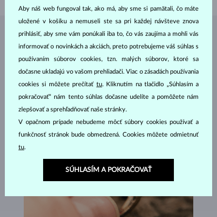
Aby náš web fungoval tak, ako má, aby sme si pamätali, čo máte
uložené v košíku a nemuseli ste sa pri každej návšteve znova
prihlásiť, aby sme vám ponúkali iba to, čo vás zaujíma a mohli vás
ŠPERKY Z
ATELIÉRU KLENOTA
informovať o novinkách a akciách, preto potrebujeme váš súhlas s
používaním súborov cookies, tzn. malých súborov, ktoré sa
dočasne ukladajú vo vašom prehliadači. Viac o zásadách používania
cookies si môžete prečítať
tu
. Kliknutím na tlačidlo „Súhlasím a
pokračovať“ nám tento súhlas dočasne udelíte a pomôžete nám
zlepšovať a sprehľadňovať naše stránky.
V opačnom prípade nebudeme môcť súbory cookies používať a
funkčnosť stránok bude obmedzená. Cookies môžete odmietnuť
tu
.
SÚHLASÍM A POKRAČOVAŤ