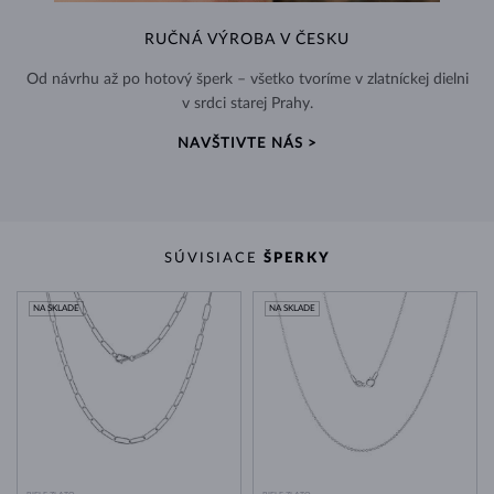
RUČNÁ VÝROBA V ČESKU
Od návrhu až po hotový šperk – všetko tvoríme v zlatníckej dielni
v srdci starej Prahy.
NAVŠTIVTE NÁS >
SÚVISIACE
ŠPERKY
NA SKLADE
NA SKLADE