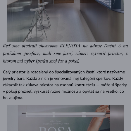
Keď sme otvárali showroom KLENOTA na adrese Dušní 6 na
pražskom Josefove, mali sme jasný zámer: vytvoriť priestor, v
ktorom má výber šperku svoj čas a pokoj.
Celý priestor je rozdelený do špecializovaných častí, ktoré nazývame
jewelry bars. Každá z nich je venovaná inej kategórii šperkov. Každý
zákazník tak získava priestor na osobnú konzultáciu — môže si šperky
v pokoji prezrieť, vyskúšať rôzne možnosti a opýtať sa na všetko, čo
ho zaujíma.