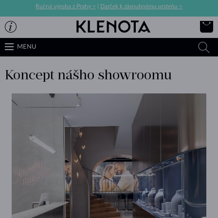
Ručná výroba z Prahy >
|
Darček k zásnubnému prsteňu >
MENU
Koncept nášho showroomu