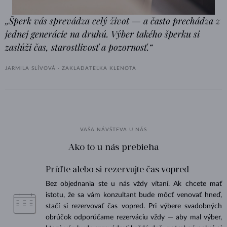
„Šperk vás sprevádza celý život — a často prechádza z
jednej generácie na druhú. Výber takého šperku si
zaslúži čas, starostlivosť a pozornosť.“
JARMILA SLÍVOVÁ · ZAKLADATEĽKA KLENOTA
VAŠA NÁVŠTEVA U NÁS
Ako to u nás prebieha
Príďte alebo si rezervujte čas vopred
Bez objednania ste u nás vždy vítaní. Ak chcete mať
istotu, že sa vám konzultant bude môcť venovať hneď,
stačí si rezervovať čas vopred. Pri výbere svadobných
obrúčok odporúčame rezerváciu vždy — aby mal výber,