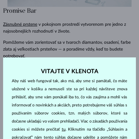
Promise Bar
Zásnubné prstene
v pokojnom prostredí vytvorenom pre jedno z
najosobnejších rozhodnutí v živote.
Pomôžeme vám zorientovať sa v tvaroch diamantov, osadení, farbe
zlata aj veľkostiach prsteňov — a poradíme vždy, keď to budete
potrebovať.
VITAJTE V KLENOTA
Aby náš web fungoval tak, ako má, aby sme si pamätali, čo máte
uložené v košíku a nemuseli ste sa pri každej návšteve znova
prihlásiť, aby sme vám ponúkali iba to, čo vás zaujíma a mohli vás
informovať o novinkách a akciách, preto potrebujeme váš súhlas s
používaním súborov cookies, tzn. malých súborov, ktoré sa
dočasne ukladajú vo vašom prehliadači. Viac o zásadách používania
cookies si môžete prečítať
tu
. Kliknutím na tlačidlo „Súhlasím a
pokračovať“ nám tento súhlas dočasne udelíte a pomôžete nám