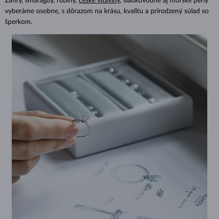
Zafíry, smaragdy, rubíny,
české vltavíny
, sladkovodné aj morské perly
vyberáme osobne, s dôrazom na krásu, kvalitu a prirodzený súlad so
šperkom.