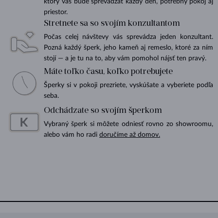
ktorý vás bude sprevádzať každý deň, potrebný pokoj aj
priestor.
Stretnete sa so svojím konzultantom
Počas celej návštevy vás sprevádza jeden konzultant.
Pozná každý šperk, jeho kameň aj remeslo, ktoré za ním
stojí — a je tu na to, aby vám pomohol nájsť ten pravý.
Máte toľko času, koľko potrebujete
Šperky si v pokoji prezriete, vyskúšate a vyberiete podľa
seba.
Odchádzate so svojím šperkom
Vybraný šperk si môžete odniesť rovno zo showroomu,
alebo vám ho radi
doručíme až domov.