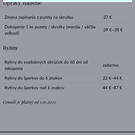
Úpravy náušníc
Zmena zapínania z puzety na skrutku
27
€
Dokúpenie 1 ks puzety / skrutky (menšia / väčšia
29 €–⁠35
€
veľkosť)
Rytiny
Rytiny do svadobných obrúčok do 60 dní od
zadarmo
zakúpenia
Rytiny do šperkov do 6 znakov
22 €–⁠44
€
Rytiny do šperkov nad 6 znakov
44 €–
87
€
Cenník je platný od 1.10.2022