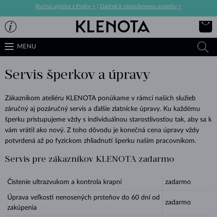
Ručná výroba z Prahy >
|
Darček k zásnubnému prsteňu >
MENU
Servis šperkov a úpravy
Zákazníkom ateliéru KLENOTA ponúkame v rámci našich služieb
záručný aj pozáručný servis a ďalšie zlatnícke úpravy. Ku každému
šperku pristupujeme vždy s individuálnou starostlivosťou tak, aby sa k
vám vrátil ako nový. Z toho dôvodu je konečná cena úpravy vždy
potvrdená až po fyzickom zhliadnutí šperku našim pracovníkom.
Servis pre zákazníkov KLENOTA zadarmo
Čistenie ultrazvukom a kontrola krapní
zadarmo
Úprava veľkosti nenosených prsteňov do 60 dní od
zadarmo
zakúpenia