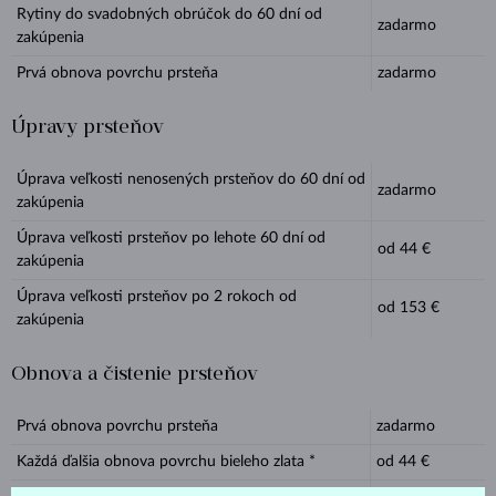
Rytiny do svadobných obrúčok do 60 dní od
zadarmo
zakúpenia
Prvá obnova povrchu prsteňa
zadarmo
Úpravy prsteňov
Úprava veľkosti nenosených prsteňov do 60 dní od
zadarmo
zakúpenia
Úprava veľkosti prsteňov po lehote 60 dní od
od
44
€
zakúpenia
Úprava veľkosti prsteňov po 2 rokoch od
od
153
€
zakúpenia
Obnova a čistenie prsteňov
Prvá obnova povrchu prsteňa
zadarmo
Každá ďalšia obnova povrchu bieleho zlata *
od
44
€