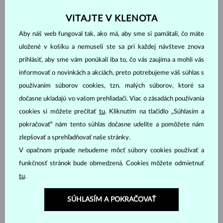
Každá ďalšia obnova povrchu žltého a ružového
22
€
zlata
VITAJTE V KLENOTA
*U bieleho zlata sa opätovne nanáša vrstva ródia.
Aby náš web fungoval tak, ako má, aby sme si pamätali, čo máte
uložené v košíku a nemuseli ste sa pri každej návšteve znova
Úpravy retiazok / náramkov
prihlásiť, aby sme vám ponúkali iba to, čo vás zaujíma a mohli vás
informovať o novinkách a akciách, preto potrebujeme váš súhlas s
Skrátenie zlatej retiazky / náramku do 60 dní od
zadarmo
používaním súborov cookies, tzn. malých súborov, ktoré sa
zakúpenia
dočasne ukladajú vo vašom prehliadači. Viac o zásadách používania
Skrátenie zlatej retiazky / náramku po lehote 60
18
€
cookies si môžete prečítať
tu
. Kliknutím na tlačidlo „Súhlasím a
dní od zakúpenia
pokračovať“ nám tento súhlas dočasne udelíte a pomôžete nám
Prevlečenie perlového / minerálneho náramku
18 €–
27
€
zlepšovať a sprehľadňovať naše stránky.
Prevlečenie perlového / minerálneho náhrdelníka
27 €
–44
€
V opačnom prípade nebudeme môcť súbory cookies používať a
Výmena poškodenej retiazky Venezia 42-45 cm
35
€
funkčnosť stránok bude obmedzená. Cookies môžete odmietnuť
tu
.
Výmena alebo oprava poškodenej retiazky iného
od
22
€
typu
SÚHLASÍM A POKRAČOVAŤ
Výmena zapínania (krúžkového alebo karabíny)
od
9
€