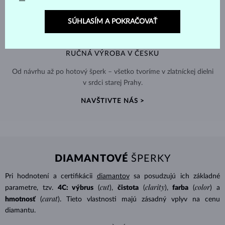
SÚHLASÍM A POKRAČOVAŤ
RUČNÁ VÝROBA V ČESKU
Od návrhu až po hotový šperk – všetko tvoríme v zlatníckej dielni
v srdci starej Prahy.
NAVŠTIVTE NÁS >
DIAMANTOVÉ
ŠPERKY
Pri hodnotení a certifikácii
diamantov
sa posudzujú ich základné
cut
clarity
color
parametre, tzv.
4C: výbrus
(
),
čistota
(
),
farba
(
) a
carat
hmotnosť
(
). Tieto vlastnosti majú zásadný vplyv na cenu
diamantu.