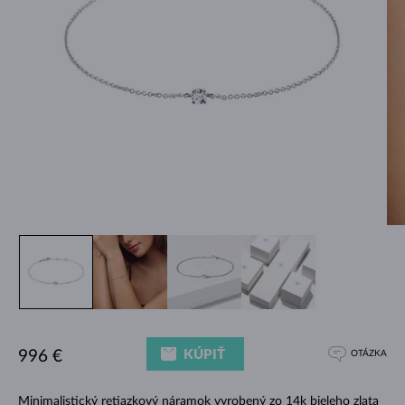
KÚPIŤ
996 €
OTÁZKA
Minimalistický retiazkový náramok vyrobený zo 14k bieleho zlata