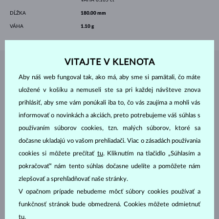
DĹŽKA
180.00 mm
VÁHA
1.10 g
VITAJTE V KLENOTA
ŠPERKY Z
ATELIÉRU KLENOTA
Aby náš web fungoval tak, ako má, aby sme si pamätali, čo máte
uložené v košíku a nemuseli ste sa pri každej návšteve znova
prihlásiť, aby sme vám ponúkali iba to, čo vás zaujíma a mohli vás
informovať o novinkách a akciách, preto potrebujeme váš súhlas s
používaním súborov cookies, tzn. malých súborov, ktoré sa
dočasne ukladajú vo vašom prehliadači. Viac o zásadách používania
cookies si môžete prečítať
tu
. Kliknutím na tlačidlo „Súhlasím a
pokračovať“ nám tento súhlas dočasne udelíte a pomôžete nám
zlepšovať a sprehľadňovať naše stránky.
V opačnom prípade nebudeme môcť súbory cookies používať a
funkčnosť stránok bude obmedzená. Cookies môžete odmietnuť
tu
.