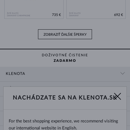
ŽLTÉ ZLATO
ŽLTÉ ZLATO
735 €
692 €
DIAMANT CHAMPAGNE
DIAMANT
ZOBRAZIŤ ĎALŠIE ŠPERKY
DOŽIVOTNÉ ČISTENIE
ZADARMO
KLENOTA
KONTAKTNÉ ÚDAJE
NÁKUP
SHOWROOM
NACHÁDZATE SA NA KLENOTA.SK
DODANIE A PLATBA ZA TOVAR
O NÁS
O ŠPERKOCH
VRÁTENIE A VÝMENA
PRE MÉDIÁ
VEĽKOSTI A ÚPRAVY PRSTEŇOV
REKLAMÁCIA
BLOG
CHANGE COUNTRY
For the best shopping experience, we recommend visiting
TYPY A DĹŽKY RETIAZOK
VÝBER SVADOBNÝCH OBRÚČOK
our international website in English.
DĹŽKY NÁRAMKOV
CERTIFIKÁTY PRAVOSTI