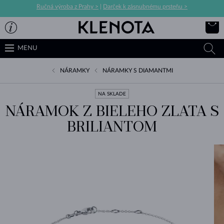
Ručná výroba z Prahy >
|
Darček k zásnubnému prsteňu >
MENU
NÁRAMKY
NÁRAMKY S DIAMANTMI
NA SKLADE
NÁRAMOK Z BIELEHO ZLATA S
BRILIANTOM