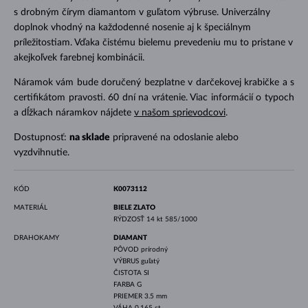
s drobným čírym diamantom v guľatom výbruse. Univerzálny
doplnok vhodný na každodenné nosenie aj k špeciálnym
príležitostiam. Vďaka čistému bielemu prevedeniu mu to pristane v
akejkoľvek farebnej kombinácii.
Náramok vám bude doručený bezplatne v darčekovej krabičke a s
certifikátom pravosti. 60 dní na vrátenie. Viac informácií o typoch
a dĺžkach náramkov nájdete
v našom sprievodcovi
.
Dostupnosť:
na sklade
pripravené na odoslanie alebo
vyzdvihnutie.
KÓD
K0073112
MATERIÁL
BIELE ZLATO
RÝDZOSŤ
14 kt 585/1000
DRAHOKAMY
DIAMANT
PÔVOD
prírodný
VÝBRUS
guľatý
ČISTOTA
SI
FARBA
G
PRIEMER
3.5 mm
VÁHA
0.165 ct