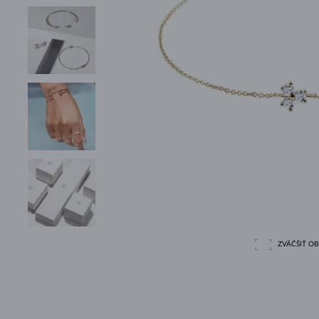
ZVÄČŠIŤ O