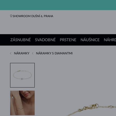
SHOWROOM DUŠNÍ 6, PRAHA
ZÁSNUBNÉ
SVADOBNÉ
PRSTENE
NÁUŠNICE
NÁHRD
NÁRAMKY
NÁRAMKY S DIAMANTMI
Zásnubné prstene
Svadobné obrúčky
Prstene
Náušnice
Náhrdelníky
Náramky
Perly
Šperky
Darčeky
Kolekcie KLENOTA