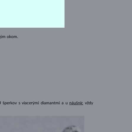
oľným okom.
U šperkov s viacerými diamantmi a u
náušníc
vždy