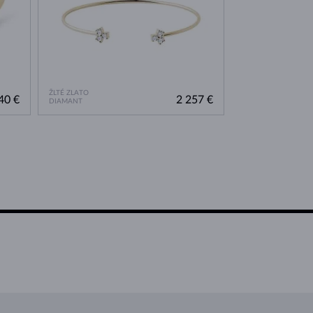
ŽLTÉ ZLATO
40 €
2 257 €
DIAMANT