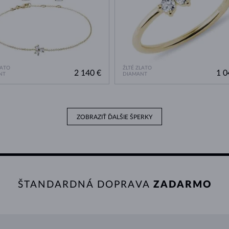
LATO
ŽLTÉ ZLATO
2 140 €
1 0
NT
DIAMANT
ZOBRAZIŤ ĎALŠIE ŠPERKY
ŠTANDARDNÁ DOPRAVA
ZADARMO