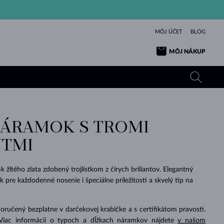
MÔJ ÚČET
BLOG
MÔJ NÁKUP
NÁRAMOK S TROMI
ŽLTÉ ZLATO
TANZANITY
TURMALÍNY
ZAFÍRY
TMI
RUŽOVÉ ZLATO
TOPÁSY
VLTAVÍNY
SMARAGDY
TURMALÍNY
MINERÁLY
VLTAVÍNY
žltého zlata zdobený trojlístkom z čírych briliantov. Elegantný
VÝNIMOČNÝ
ELEGANCIA
NÁRAMKY
KOLEKCIE
PRÍVESKY
KRÁSOU
KRÁSNE
ŠPERKY
KRÁSU
LÁSKA
 pre každodenné nosenie i špeciálne príležitosti a skvelý tip na
VLTAVÍNY
PERLOVÉ PRÍVESKY
MINERÁLY
PRE BÁBÄTKÁ
BIELE ZLATO
SVADOBNÉ
učený bezplatne v darčekovej krabičke a s certifikátom pravosti.
SVADOBNÉ
ŽLTÉ ZLATO
ŽLTÉ ZLATO
POZRIEŤ
POZRIEŤ
POZRIEŤ
POZRIEŤ
POZRIEŤ
POZRIEŤ
POZRIEŤ
POZRIEŤ
POZRIEŤ
POZRIEŤ
 Viac informácií o typoch a dĺžkach náramkov nájdete
v našom