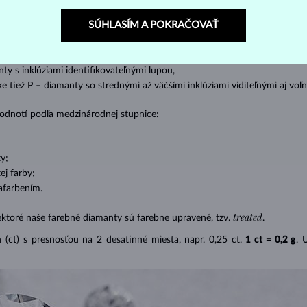
SÚHLASÍM A POKRAČOVAŤ
s absolútnou transparentnosťou bez inklúzií,
cluded) – diamanty s veľmi malými inklúziami,
– diamanty s malými inklúziami,
nty s inklúziami identifikovateľnými lupou,
ike tiež P – diamanty so strednými až väčšími inklúziami viditeľnými aj v
 hodnotí podľa medzinárodnej stupnice:
y;
j farby;
afarbením.
treated
ektoré naše farebné diamanty sú farebne upravené, tzv.
.
(ct) s presnosťou na 2 desatinné miesta, napr. 0,25 ct.
1 ct = 0,2 g
. 