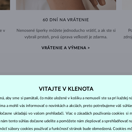
60 DNÍ NA VRÁTENIE
e v
Nenosené šperky môžete jednoducho vrátiť, a ak ste si
Po
vybrali prsteň, prvá úprava veľkosti je zdarma.
zdro
VRÁTENIE A VÝMENA >
DIAMANTOVÉ
ŠPERKY
VITAJTE V KLENOTA
cut
clarity
colo
á, aby sme si pamätali, čo máte uložené v košíku a nemuseli ste sa pri každej n
ich základné parametre, tzv.
4C: výbrus
(
),
čistota
(
),
farba
(
jíma a mohli vás informovať o novinkách a akciách, preto potrebujeme váš súhl
dočasne ukladajú vo vašom prehliadači. Viac o zásadách používania cookies si 
o oslnivý lesk. Najobľúbenejší je výbrus guľatý, tzv.
briliant
. Diamanty
cess (štvorboký alebo trojboký výbrus s ostrými rohmi, populárny najmä u
z
“ nám tento súhlas dočasne udelíte a pomôžete nám zlepšovať a sprehľadňovať n
ôcť súbory cookies používať a funkčnosť stránok bude obmedzená. Cookies m
ženie tzv. inkluzií čiže vnútorných nedokonalostí diamantu: