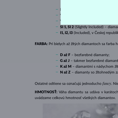
IF
(Internally Flawless) – diamanty 
VVS 1, VVS 2
(Very Very Slightly In
VS 1, VS 2
(Very Slightly Included) 
SI 1, SI 2
(Slightly Included) – diama
I1, I2, I3
(Included), v Českej republ
FARBA:
Pri bielych až žltých diamantoch sa farba
D až F
– bezfarebné diamanty;
G až J
– takmer bezfarebné diamant
K až M
– diamantmi s nádychom žlte
N až Z
– diamanty so žltohnedým z
fancy
Ostatné odtiene sa označujú jednoducho
. Ni
HMOTNOSŤ:
Váha diamantu sa udáva v karátoch 
uvádzame celkovú hmotnosť všetkých diamantov.