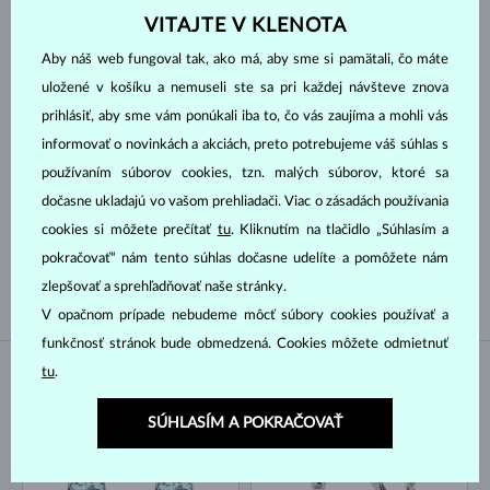
VITAJTE V KLENOTA
170 €
1 474 €
Aby náš web fungoval tak, ako má, aby sme si pamätali, čo máte
uložené v košíku a nemuseli ste sa pri každej návšteve znova
Výbrus
prihlásiť, aby sme vám ponúkali iba to, čo vás zaujíma a mohli vás
informovať o novinkách a akciách, preto potrebujeme váš súhlas s
GUĽATÝ
SRDCE
používaním súborov cookies, tzn. malých súborov, ktoré sa
dočasne ukladajú vo vašom prehliadači. Viac o zásadách používania
Druh perly
cookies si môžete prečítať
tu
. Kliknutím na tlačidlo „Súhlasím a
pokračovať“ nám tento súhlas dočasne udelíte a pomôžete nám
SLADKOVODNÉ
zlepšovať a sprehľadňovať naše stránky.
V opačnom prípade nebudeme môcť súbory cookies používať a
funkčnosť stránok bude obmedzená. Cookies môžete odmietnuť
tu
.
NA SKLADE
NA SKLADE
SÚHLASÍM A POKRAČOVAŤ