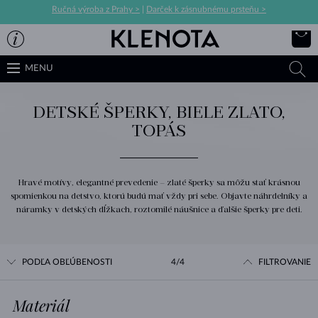
Ručná výroba z Prahy >
|
Darček k zásnubnému prsteňu >
MENU
DETSKÉ ŠPERKY, BIELE ZLATO,
TOPÁS
Hravé motívy, elegantné prevedenie – zlaté šperky sa môžu stať krásnou
spomienkou na detstvo, ktorú budú mať vždy pri sebe. Objavte náhrdelníky a
náramky v detských dĺžkach, roztomilé náušnice a ďalšie šperky pre deti.
PODĽA OBĽÚBENOSTI
4/4
FILTROVANIE
Materiál