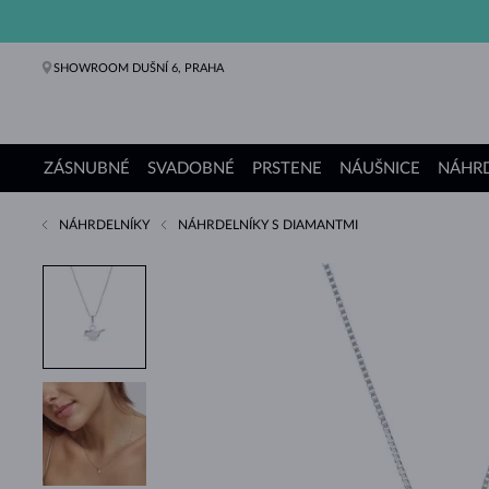
SHOWROOM DUŠNÍ 6, PRAHA
ZÁSNUBNÉ
SVADOBNÉ
PRSTENE
NÁUŠNICE
NÁHRD
NÁHRDELNÍKY
NÁHRDELNÍKY S DIAMANTMI
Zásnubné prstene
Svadobné obrúčky
Prstene
Náušnice
Náhrdelníky
Náramky
Perly
Šperky
Darčeky
Kolekcie KLENOTA