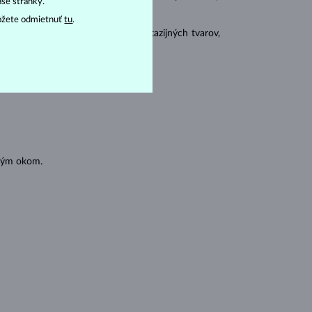
aše stránky.
ôžete odmietnuť
tu
.
 sa brúsia aj do mnohých tzv. fantazijných tvarov,
ásnubných prsteňov
).
oľným okom.