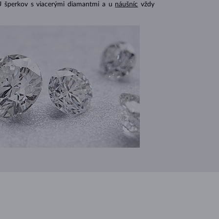
U šperkov s viacerými diamantmi a u
náušníc
vždy