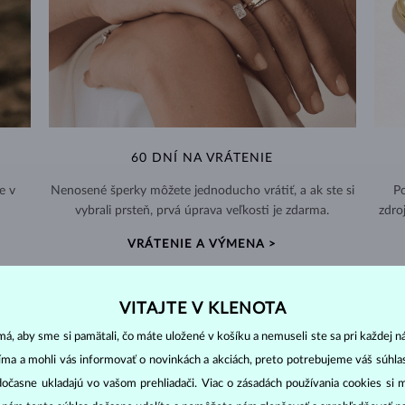
60 DNÍ NA VRÁTENIE
e v
Nenosené šperky môžete jednoducho vrátiť, a ak ste si
Po
vybrali prsteň, prvá úprava veľkosti je zdarma.
zdro
VRÁTENIE A VÝMENA >
VITAJTE V KLENOTA
á, aby sme si pamätali, čo máte uložené v košíku a nemuseli ste sa pri každej n
jíma a mohli vás informovať o novinkách a akciách, preto potrebujeme váš súhl
DIAMANTOVÉ
ŠPERKY
dočasne ukladajú vo vašom prehliadači. Viac o zásadách používania cookies si 
cut
clarity
colo
ich základné parametre, tzv.
4C: výbrus
(
),
čistota
(
),
farba
(