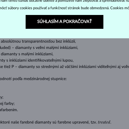
“ nám tento súhlas dočasne udelíte a pomôžete nám zlepšovať a sprehľadňovať n
ôcť súbory cookies používať a funkčnosť stránok bude obmedzená. Cookies m
o oslnivý lesk. Najobľúbenejší je výbrus guľatý, tzv.
briliant
. Diamanty
cess (štvorboký alebo trojboký výbrus s ostrými rohmi, populárny najmä u
z
SÚHLASÍM A POKRAČOVAŤ
ženie tzv. inkluzií čiže vnútorných nedokonalostí diamantu:
s absolútnou transparentnosťou bez inklúzií,
cluded) – diamanty s veľmi malými inklúziami,
– diamanty s malými inklúziami,
nty s inklúziami identifikovateľnými lupou,
ike tiež P – diamanty so strednými až väčšími inklúziami viditeľnými aj v
 hodnotí podľa medzinárodnej stupnice:
y;
j farby;
afarbením.
treated
ektoré naše farebné diamanty sú farebne upravené, tzv.
.