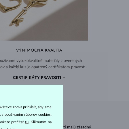
VÝNIMOČNÁ KVALITA
užívame vysokokvalitné materiály z overených
jov a každý kus je opatrený certifikátom pravosti.
CERTIFIKÁTY PRAVOSTI >
ávšteve znova prihlásiť, aby sme
as s používaním súborov cookies,
môžete prečítať
tu
. Kliknutím na
r
carat
) a
hmotnosť
(
). Tieto vlastnosti majú zásadný