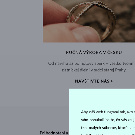
RUČNÁ VÝROBA V ČESKU
Od návrhu až po hotový šperk – všetko tvorím
zlatníckej dielni v srdci starej Prahy.
NAVŠTIVTE NÁS >
Aby náš web fungoval tak, ako m
vám ponúkali iba to, čo vás zau
tzn. malých súborov, ktoré sa 
Pri hodnotení a certifikácii
diamantov
sa posudzujú 