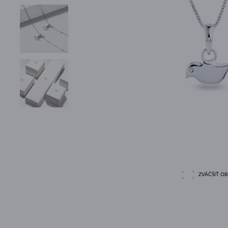
ZVÄČŠIŤ O