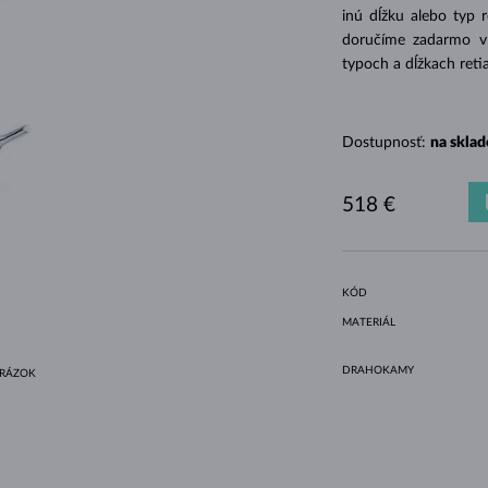
HALO ŠTÝL
ORIGINÁLNE SÚPRAVY
AMETYSTY
SINGLE
DRAHOKAMY
SLADKOVODNÉ PERLY
BEZEL OSADENIE
PRE MAMIČKU
BIELE ZLATO
MORGANITY
TOPÁSY
RUBÍNY
TIPY NA DARČEKY
inú dĺžku alebo typ 
doručíme zadarmo v d
ŽLTÉ ZLATO
MAGNETICKÉ NÁHRDELNÍKY
RUŽOVÉ ZLATO
typoch a dĺžkach reti
RUŽOVÉ ZLATO
GRAVÍROVATEĽNÉ
LETNÍ VRSTVENÍ
Dostupnosť:
na sklad
518 €
KÓD
MATERIÁL
DRAHOKAMY
BRÁZOK