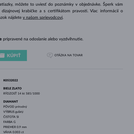
BIELE ZLATO
RUŽOVÉ ZLATO
BIELE ZLATO
retiazky, môžete to uviesť do poznámky v objednávke. Šperk vám
izajnovej krabičke a s certifikátom pravosti. Viac informácií o
azok nájdete
v našom sprievodcovi
.
e
pripravené na odoslanie alebo vyzdvihnutie.
KÚPIŤ
OTÁZKA
NA TOVAR
K0532022
BIELE ZLATO
RÝDZOSŤ
14 kt 585/1000
DIAMANT
PÔVOD
prírodný
VÝBRUS
guľatý
ČISTOTA
SI
FARBA
G
PRIEMER
0.9 mm
VÁHA
0.003 ct