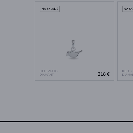
NA SKLADE
NA S
BIELE ZLATO
BIELE 
218 €
DIAMANT
DIAMA