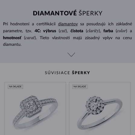
DIAMANTOVÉ
ŠPERKY
Pri hodnotení a certifikácii
diamantov
sa posudzujú ich základné
cut
clarity
color
parametre, tzv.
4C: výbrus
(
),
čistota
(
),
farba
(
) a
carat
hmotnosť
(
). Tieto vlastnosti majú zásadný vplyv na cenu
diamantu.
SÚVISIACE
ŠPERKY
NA SKLADE
NA SKLADE