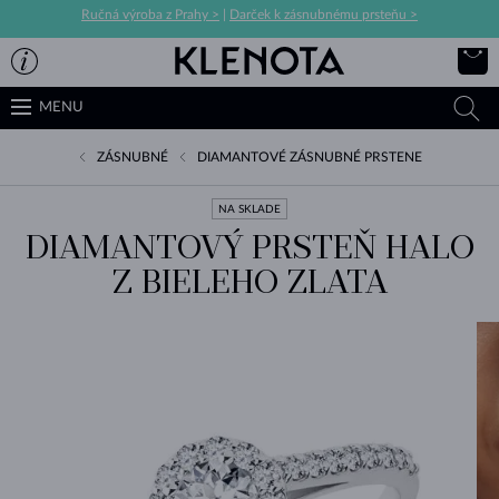
Ručná výroba z Prahy >
|
Darček k zásnubnému prsteňu >
MENU
ZÁSNUBNÉ
DIAMANTOVÉ ZÁSNUBNÉ PRSTENE
NA SKLADE
DIAMANTOVÝ PRSTEŇ HALO
Z BIELEHO ZLATA