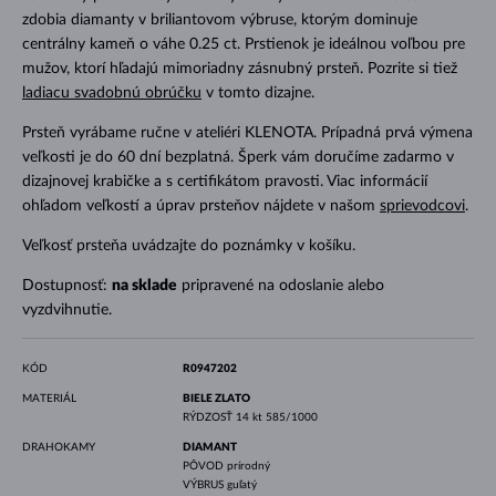
zdobia diamanty v briliantovom výbruse, ktorým dominuje
centrálny kameň o váhe 0.25 ct. Prstienok je ideálnou voľbou pre
mužov, ktorí hľadajú mimoriadny zásnubný prsteň. Pozrite si tiež
ladiacu svadobnú obrúčku
v tomto dizajne.
Prsteň vyrábame ručne v ateliéri KLENOTA. Prípadná prvá výmena
veľkosti je do 60 dní bezplatná. Šperk vám doručíme zadarmo v
dizajnovej krabičke a s certifikátom pravosti. Viac informácií
ohľadom veľkostí a úprav prsteňov nájdete v našom
sprievodcovi
.
Veľkosť prsteňa uvádzajte do poznámky v košíku.
Dostupnosť:
na sklade
pripravené na odoslanie alebo
vyzdvihnutie.
KÓD
R0947202
MATERIÁL
BIELE ZLATO
RÝDZOSŤ
14 kt 585/1000
DRAHOKAMY
DIAMANT
PÔVOD
prírodný
VÝBRUS
guľatý