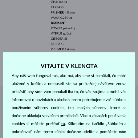
ČISTOTA
SI
FARBA
G
PRIEMER
4.0 mm
VÁHA
0.250 ct
DIAMANT
PÔVOD
prírodný
VÝBRUS
guľatý
ČISTOTA
SI
FARBA
G
PRIEMER
1.4 mm
VÁHA
0.336 ct
ŠÍRKA
1.75 mm
VITAJTE V KLENOTA
VÁHA
2.55 g
Aby náš web fungoval tak, ako má, aby sme si pamätali, čo máte
uložené v košíku a nemuseli ste sa pri každej návšteve znova
prihlásiť, aby sme vám ponúkali iba to, čo vás zaujíma a mohli vás
ŠPERKY Z
ATELIÉRU KLENOTA
informovať o novinkách a akciách, preto potrebujeme váš súhlas s
používaním súborov cookies, tzn. malých súborov, ktoré sa
dočasne ukladajú vo vašom prehliadači. Viac o zásadách používania
cookies si môžete prečítať
tu
. Kliknutím na tlačidlo „Súhlasím a
pokračovať“ nám tento súhlas dočasne udelíte a pomôžete nám