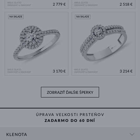
BIELE ZLATO
BIELE ZLATO
2 779 €
2 518 €
DIAMANT & DIAMANT
DIAMANT & DIAMANT
NA SKLADE
NA SKLADE
BIELE ZLATO
BIELE ZLATO
3 170 €
3 214 €
DIAMANT & DIAMANT
DIAMANT & DIAMANT
ZOBRAZIŤ ĎALŠIE ŠPERKY
ÚPRAVA VEĽKOSTI PRSTEŇOV
ZADARMO DO 60 DNÍ
KLENOTA