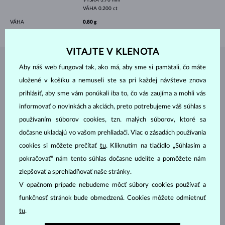
VÁHA
0.200 ct
VÁHA
0.80 g
VITAJTE V KLENOTA
ŠPERKY Z
ATELIÉRU KLENOTA
Aby náš web fungoval tak, ako má, aby sme si pamätali, čo máte
uložené v košíku a nemuseli ste sa pri každej návšteve znova
prihlásiť, aby sme vám ponúkali iba to, čo vás zaujíma a mohli vás
informovať o novinkách a akciách, preto potrebujeme váš súhlas s
používaním súborov cookies, tzn. malých súborov, ktoré sa
dočasne ukladajú vo vašom prehliadači. Viac o zásadách používania
cookies si môžete prečítať
tu
. Kliknutím na tlačidlo „Súhlasím a
pokračovať“ nám tento súhlas dočasne udelíte a pomôžete nám
zlepšovať a sprehľadňovať naše stránky.
V opačnom prípade nebudeme môcť súbory cookies používať a
funkčnosť stránok bude obmedzená. Cookies môžete odmietnuť
tu
.