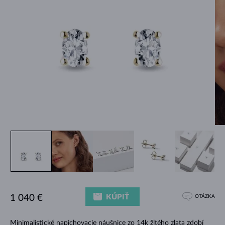
KÚPIŤ
1 040 €
OTÁZKA
Minimalistické napichovacie náušnice zo 14k žltého zlata zdobí