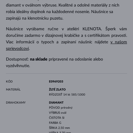
diamant v oválnom výbruse. Kvalitné a odolné materiály z nich
robia ideálny doplnok na každodenné nosenie. Náušnice sa
zapínajú na klenotnícku puzetu.
Náušnice vyrábame ručne v ateliéri KLENOTA. Šperk vám
doručíme zadarmo v dizajnovej krabičke a s certifikátom pravosti.
Viac informácií o typoch a zapínaní náušníc nájdete
v našom
sprievodcovi
.
Dostupnosť:
na sklade
pripravené na odoslanie alebo
vyzdvihnutie.
KÓD
E0969203
MATERIÁL
ŽLTÉ ZLATO
RÝDZOSŤ
14 kt 585/1000
DRAHOKAMY
DIAMANT
PÔVOD
prírodný
VÝBRUS
ovál
ČISTOTA
SI
FARBA
G
ŠÍRKA
2.50 mm
VÝŠKA
3.70 mm