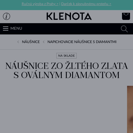
Ručná výroba z Prahy >
|
Darček k zásnubnému prsteňu >
MENU
NÁUŠNICE
NAPICHOVACIE NÁUŠNICE S DIAMANTMI
NA SKLADE
NÁUŠNICE ZO ŽLTÉHO ZLATA
S OVÁLNYM DIAMANTOM