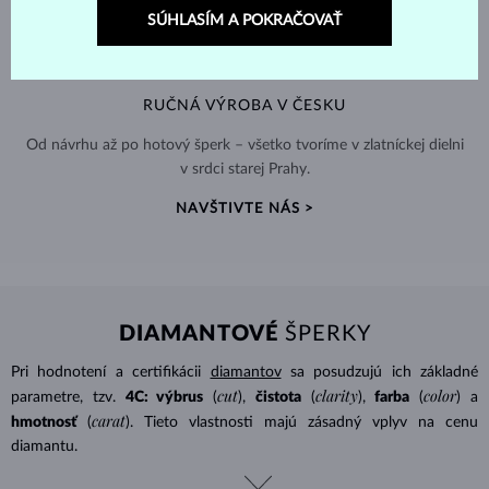
SÚHLASÍM A POKRAČOVAŤ
RUČNÁ VÝROBA V ČESKU
Od návrhu až po hotový šperk – všetko tvoríme v zlatníckej dielni
v srdci starej Prahy.
NAVŠTIVTE NÁS >
DIAMANTOVÉ
ŠPERKY
Pri hodnotení a certifikácii
diamantov
sa posudzujú ich základné
cut
clarity
color
parametre, tzv.
4C: výbrus
(
),
čistota
(
),
farba
(
) a
carat
hmotnosť
(
). Tieto vlastnosti majú zásadný vplyv na cenu
diamantu.