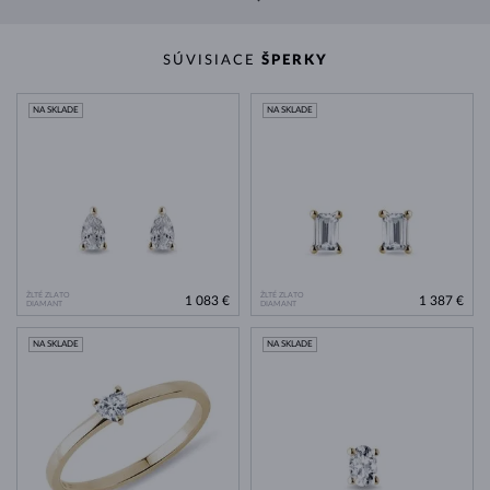
SÚVISIACE
ŠPERKY
NA SKLADE
NA SKLADE
ŽLTÉ ZLATO
ŽLTÉ ZLATO
1 083 €
1 387 €
DIAMANT
DIAMANT
NA SKLADE
NA SKLADE