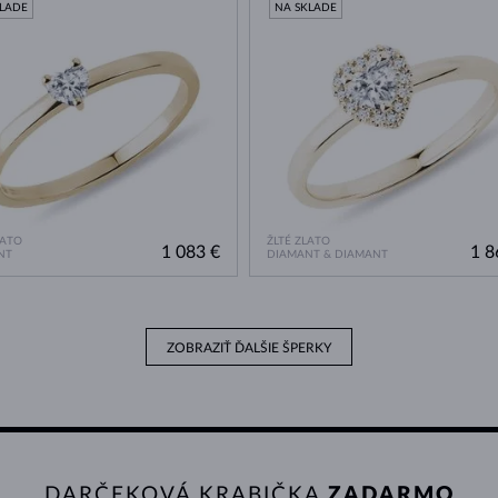
KLADE
NA SKLADE
LATO
ŽLTÉ ZLATO
1 083 €
1 8
NT
DIAMANT & DIAMANT
ZOBRAZIŤ ĎALŠIE ŠPERKY
DARČEKOVÁ KRABIČKA
ZADARMO