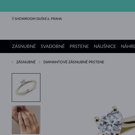
SHOWROOM DUŠNÍ 6, PRAHA
ZÁSNUBNÉ
SVADOBNÉ
PRSTENE
NÁUŠNICE
NÁHRD
ZÁSNUBNÉ
DIAMANTOVÉ ZÁSNUBNÉ PRSTENE
Zásnubné prstene
Svadobné obrúčky
Prstene
Náušnice
Náhrdelníky
Náramky
Perly
Šperky
Darčeky
Kolekcie KLENOTA