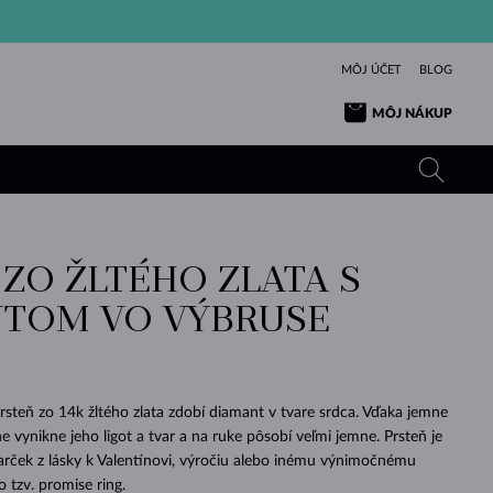
MÔJ ÚČET
BLOG
MÔJ NÁKUP
 ZO ŽLTÉHO ZLATA S
ŽLTÉ ZLATO
TANZANITY
TURMALÍNY
ZAFÍRY
TOM VO VÝBRUSE
RUŽOVÉ ZLATO
TOPÁSY
VLTAVÍNY
SMARAGDY
TURMALÍNY
MINERÁLY
VLTAVÍNY
VÝNIMOČNÝ
ELEGANCIA
NÁRAMKY
KOLEKCIE
PRÍVESKY
KRÁSOU
KRÁSNE
ŠPERKY
KRÁSU
LÁSKA
VLTAVÍNY
PERLOVÉ PRÍVESKY
MINERÁLY
steň zo 14k žltého zlata zdobí diamant v tvare srdca. Vďaka jemne
PRE BÁBÄTKÁ
BIELE ZLATO
SVADOBNÉ
 vynikne jeho ligot a tvar a na ruke pôsobí veľmi jemne. Prsteň je
arček z lásky k Valentínovi, výročiu alebo inému výnimočnému
SVADOBNÉ
ŽLTÉ ZLATO
ŽLTÉ ZLATO
POZRIEŤ
POZRIEŤ
POZRIEŤ
POZRIEŤ
POZRIEŤ
POZRIEŤ
POZRIEŤ
POZRIEŤ
POZRIEŤ
POZRIEŤ
 tzv. promise ring.