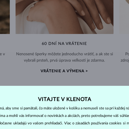
60 DNÍ NA VRÁTENIE
e v
Nenosené šperky môžete jednoducho vrátiť, a ak ste si
Po
vybrali prsteň, prvá úprava veľkosti je zdarma.
zdro
VRÁTENIE A VÝMENA >
VITAJTE V KLENOTA
á, aby sme si pamätali, čo máte uložené v košíku a nemuseli ste sa pri každej n
DIAMANTOVÉ
ŠPERKY
jíma a mohli vás informovať o novinkách a akciách, preto potrebujeme váš súhl
cut
clarity
colo
ich základné parametre, tzv.
4C: výbrus
(
),
čistota
(
),
farba
(
dočasne ukladajú vo vašom prehliadači. Viac o zásadách používania cookies si 