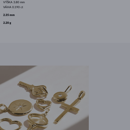
VÝŠKA
3.80 mm
VÁHA
0.190 ct
2.35 mm
2.20 g