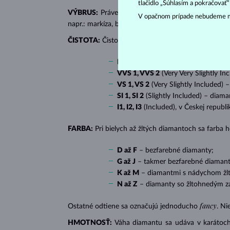
tlačidlo „Súhlasím a pokračovať
VÝBRUS:
Práve správny výbrus dodáva diamantu jeh
V opačnom prípade nebudeme m
napr.: markíza, bageta, srdiečko, slza, ovál či prin
ČISTOTA:
Čistotu určuje množstvo, veľkosť a rozlo
IF
(Internally Flawless) – diamanty 
VVS 1, VVS 2
(Very Very Slightly In
VS 1, VS 2
(Very Slightly Included) 
SI 1, SI 2
(Slightly Included) – diama
I1, I2, I3
(Included), v Českej republ
FARBA:
Pri bielych až žltých diamantoch sa farba
D až F
– bezfarebné diamanty;
G až J
– takmer bezfarebné diamant
K až M
– diamantmi s nádychom žlte
N až Z
– diamanty so žltohnedým z
fancy
Ostatné odtiene sa označujú jednoducho
. Ni
HMOTNOSŤ:
Váha diamantu sa udáva v karátoch 