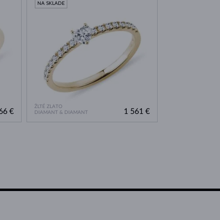
NA SKLADE
ŽLTÉ ZLATO
66 €
1 561 €
DIAMANT & DIAMANT