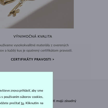
VÝNIMOČNÁ KVALITA
užívame vysokokvalitné materiály z overených
jov a každý kus je opatrený certifikátom pravosti.
CERTIFIKÁTY PRAVOSTI >
ávšteve znova prihlásiť, aby sme
as s používaním súborov cookies,
r
carat
) a
hmotnosť
(
). Tieto vlastnosti majú zásadný
môžete prečítať
tu
. Kliknutím na