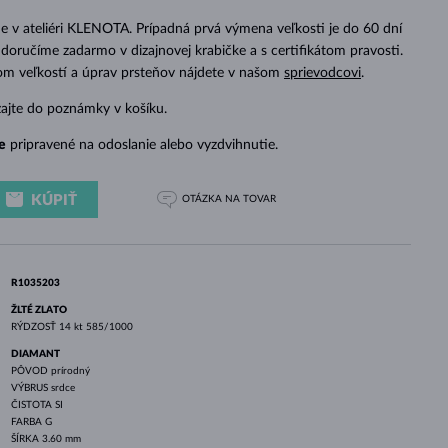
BIELE ZLATO
RUŽOVÉ ZLATO
BIELE ZLATO
 v ateliéri KLENOTA. Prípadná prvá výmena veľkosti je do 60 dní
doručíme zadarmo v dizajnovej krabičke a s certifikátom pravosti.
dom veľkostí a úprav prsteňov nájdete v našom
sprievodcovi
.
zajte do poznámky v košíku.
e
pripravené na odoslanie alebo vyzdvihnutie.
KÚPIŤ
OTÁZKA
NA TOVAR
R1035203
ŽLTÉ ZLATO
RÝDZOSŤ
14 kt 585/1000
DIAMANT
PÔVOD
prírodný
VÝBRUS
srdce
ČISTOTA
SI
FARBA
G
ŠÍRKA
3.60 mm