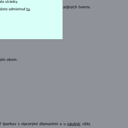
aše stránky.
 sa brúsia aj do mnohých tzv. fantazijných tvarov,
ôžete odmietnuť
tu
.
ásnubných prsteňov
).
oľným okom.
U šperkov s viacerými diamantmi a u
náušníc
vždy