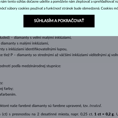
“ nám tento súhlas dočasne udelíte a pomôžete nám zlepšovať a sprehľadňovať n
o oslnivý lesk. Najobľúbenejší je výbrus guľatý, tzv.
briliant
. Diamanty
ôcť súbory cookies používať a funkčnosť stránok bude obmedzená. Cookies m
cess (štvorboký alebo trojboký výbrus s ostrými rohmi, populárny najmä u
z
ženie tzv. inkluzií čiže vnútorných nedokonalostí diamantu:
SÚHLASÍM A POKRAČOVAŤ
s absolútnou transparentnosťou bez inklúzií,
cluded) – diamanty s veľmi malými inklúziami,
– diamanty s malými inklúziami,
nty s inklúziami identifikovateľnými lupou,
ike tiež P – diamanty so strednými až väčšími inklúziami viditeľnými aj v
 hodnotí podľa medzinárodnej stupnice:
y;
j farby;
afarbením.
treated
ektoré naše farebné diamanty sú farebne upravené, tzv.
.
(ct) s presnosťou na 2 desatinné miesta, napr. 0,25 ct.
1 ct = 0,2 g
. 