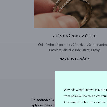
RUČNÁ VÝROBA V ČESKU
Od návrhu až po hotový šperk – všetko tvorím
zlatníckej dielni v srdci starej Prahy.
NAVŠTIVTE NÁS >
Aby náš web fungoval tak, ako m
vám ponúkali iba to, čo vás zau
Pri hodnotení a certifikácii
diamantov
sa posudzujú 
tzn. malých súborov, ktoré sa 
vplyv na cenu diamantu.