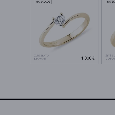
NA SKLADE
NA S
ŽLTÉ ZLATO
ŽLTÉ Z
1 300 €
DIAMANT
DIAMA