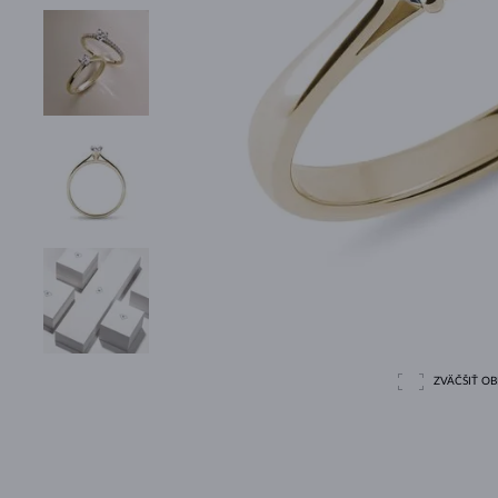
ZVÄČŠIŤ O