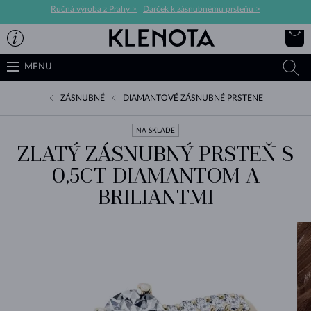
Ručná výroba z Prahy >
|
Darček k zásnubnému prsteňu >
MENU
ZÁSNUBNÉ
DIAMANTOVÉ ZÁSNUBNÉ PRSTENE
NA SKLADE
ZLATÝ ZÁSNUBNÝ PRSTEŇ S
0,5CT DIAMANTOM A
BRILIANTMI