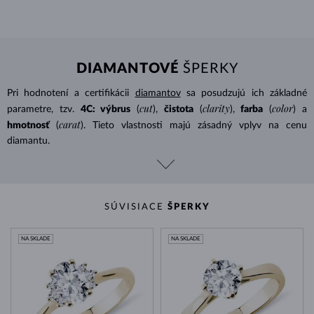
DIAMANTOVÉ
ŠPERKY
Pri hodnotení a certifikácii
diamantov
sa posudzujú ich základné
cut
clarity
color
parametre, tzv.
4C: výbrus
(
),
čistota
(
),
farba
(
) a
carat
hmotnosť
(
). Tieto vlastnosti majú zásadný vplyv na cenu
diamantu.
SÚVISIACE
ŠPERKY
NA SKLADE
NA SKLADE