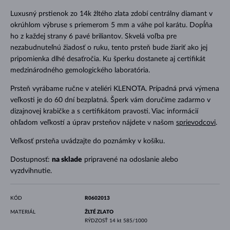
Luxusný prstienok zo 14k žltého zlata zdobí centrálny diamant v
okrúhlom výbruse s priemerom 5 mm a váhe pol karátu. Dopĺňa
ho z každej strany 6 pavé briliantov. Skvelá voľba pre
nezabudnuteľnú žiadosť o ruku, tento prsteň bude žiariť ako jej
pripomienka dlhé desaťročia. Ku šperku dostanete aj certifikát
medzinárodného gemologického laboratória.
Prsteň vyrábame ručne v ateliéri KLENOTA. Prípadná prvá výmena
veľkosti je do 60 dní bezplatná. Šperk vám doručíme zadarmo v
dizajnovej krabičke a s certifikátom pravosti. Viac informácií
ohľadom veľkostí a úprav prsteňov nájdete v našom
sprievodcovi
.
Veľkosť prsteňa uvádzajte do poznámky v košíku.
Dostupnosť:
na sklade
pripravené na odoslanie alebo
vyzdvihnutie.
KÓD
R0602013
MATERIÁL
ŽLTÉ ZLATO
RÝDZOSŤ
14 kt 585/1000