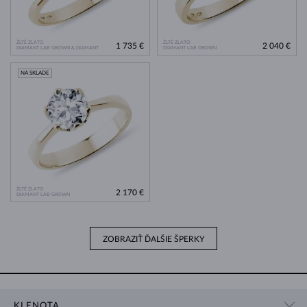
ŽLTÉ ZLATO
ŽLTÉ ZLATO
1 735 €
2 040 €
DIAMANT LAB GROWN & DIAMANT
DIAMANT LAB GROWN
NA SKLADE
ŽLTÉ ZLATO
2 170 €
DIAMANT LAB GROWN
ZOBRAZIŤ ĎALŠIE ŠPERKY
KLENOTA