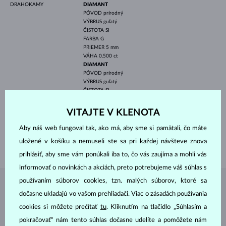
DRAHOKAMY
DIAMANT
PÔVOD
prírodný
VÝBRUS
guľatý
ČISTOTA
SI
FARBA
G
PRIEMER
5 mm
VÁHA
0.500 ct
DIAMANT
PÔVOD
prírodný
VÝBRUS
guľatý
ČISTOTA
SI
FARBA
G
PRIEMER
1.4 mm
VITAJTE V KLENOTA
VÁHA
0.14 ct
Aby náš web fungoval tak, ako má, aby sme si pamätali, čo máte
ŠÍRKA
1.65 mm
uložené v košíku a nemuseli ste sa pri každej návšteve znova
VÁHA
2.00 g
prihlásiť, aby sme vám ponúkali iba to, čo vás zaujíma a mohli vás
informovať o novinkách a akciách, preto potrebujeme váš súhlas s
používaním súborov cookies, tzn. malých súborov, ktoré sa
ŠPERKY Z
ATELIÉRU KLENOTA
dočasne ukladajú vo vašom prehliadači. Viac o zásadách používania
cookies si môžete prečítať
tu
. Kliknutím na tlačidlo „Súhlasím a
pokračovať“ nám tento súhlas dočasne udelíte a pomôžete nám