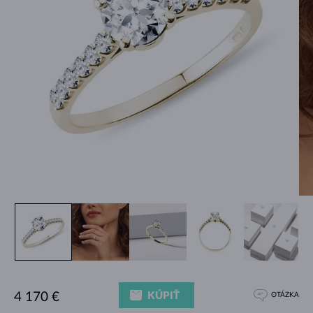
KÚPIŤ
4 170 €
OTÁZKA