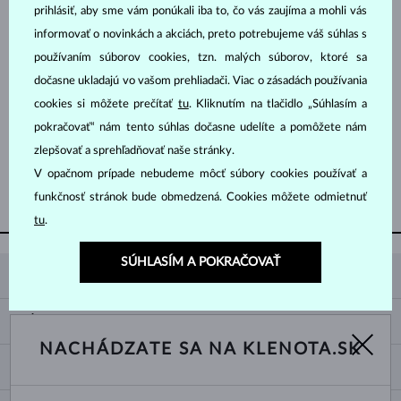
prihlásiť, aby sme vám ponúkali iba to, čo vás zaujíma a mohli vás
informovať o novinkách a akciách, preto potrebujeme váš súhlas s
používaním súborov cookies, tzn. malých súborov, ktoré sa
dočasne ukladajú vo vašom prehliadači. Viac o zásadách používania
cookies si môžete prečítať
tu
. Kliknutím na tlačidlo „Súhlasím a
BIELE ZLATO
BIELE ZLATO
2 205 €
1 992 €
pokračovať“ nám tento súhlas dočasne udelíte a pomôžete nám
DIAMANT
BEZ KAMEŇA
zlepšovať a sprehľadňovať naše stránky.
V opačnom prípade nebudeme môcť súbory cookies používať a
ZOBRAZIŤ ĎALŠIE ŠPERKY
funkčnosť stránok bude obmedzená. Cookies môžete odmietnuť
tu
.
SÚHLASÍM A POKRAČOVAŤ
KLENOTA
KONTAKTNÉ ÚDAJE
NÁKUP
SHOWROOM
NACHÁDZATE SA NA KLENOTA.SK
DODANIE A PLATBA ZA TOVAR
O NÁS
O ŠPERKOCH
VRÁTENIE A VÝMENA
PRE MÉDIÁ
VEĽKOSTI A ÚPRAVY PRSTEŇOV