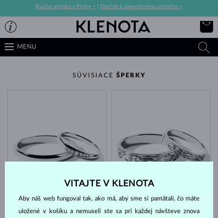
Ručná výroba z Prahy >
|
Darček k zásnubnému prsteňu >
MENU
SÚVISIACE
ŠPERKY
BIELE ZLATO
BIELE ZLATO
VITAJTE V KLENOTA
1 992 €
2 161 €
DIAMANT
BEZ KAMEŇA
Aby náš web fungoval tak, ako má, aby sme si pamätali, čo máte
uložené v košíku a nemuseli ste sa pri každej návšteve znova