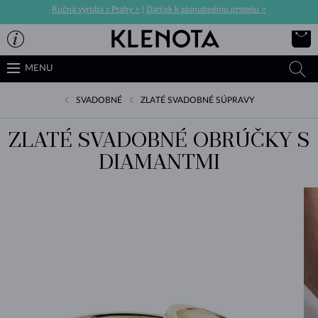
Ručná výroba z Prahy >
|
Darček k zásnubnému prsteňu >
MENU
SVADOBNÉ
ZLATÉ SVADOBNÉ SÚPRAVY
ZLATÉ SVADOBNÉ OBRÚČKY S
DIAMANTMI