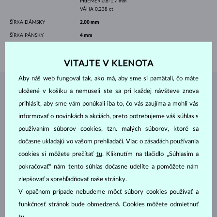
PRIEMER
0.8-1.7 mm
VÁHA
0.238 ct
ŠÍRKA DÁMSKY
2.00 mm
ŠÍRKA PÁNSKY
4 mm
VÁHA
6.35 g
VITAJTE V KLENOTA
Aby náš web fungoval tak, ako má, aby sme si pamätali, čo máte
uložené v košíku a nemuseli ste sa pri každej návšteve znova
ŠPERKY Z
ATELIÉRU KLENOTA
prihlásiť, aby sme vám ponúkali iba to, čo vás zaujíma a mohli vás
informovať o novinkách a akciách, preto potrebujeme váš súhlas s
používaním súborov cookies, tzn. malých súborov, ktoré sa
dočasne ukladajú vo vašom prehliadači. Viac o zásadách používania
cookies si môžete prečítať
tu
. Kliknutím na tlačidlo „Súhlasím a
pokračovať“ nám tento súhlas dočasne udelíte a pomôžete nám
zlepšovať a sprehľadňovať naše stránky.
V opačnom prípade nebudeme môcť súbory cookies používať a
funkčnosť stránok bude obmedzená. Cookies môžete odmietnuť