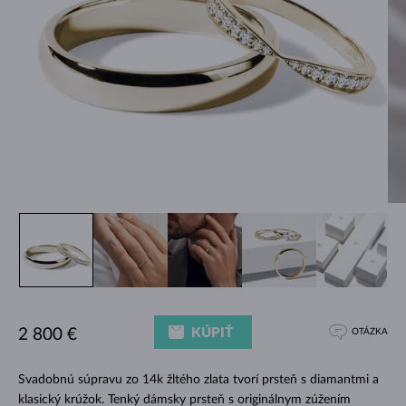
KÚPIŤ
2 800 €
OTÁZKA
Svadobnú súpravu zo 14k žltého zlata tvorí prsteň s diamantmi a
klasický krúžok. Tenký dámsky prsteň s originálnym zúžením