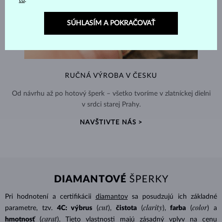
tu
.
SÚHLASÍM A POKRAČOVAŤ
RUČNÁ VÝROBA V ČESKU
Od návrhu až po hotový šperk – všetko tvoríme v zlatníckej dielni
v srdci starej Prahy.
NAVŠTIVTE NÁS >
DIAMANTOVÉ
ŠPERKY
Pri hodnotení a certifikácii
diamantov
sa posudzujú ich základné
cut
clarity
color
parametre, tzv.
4C: výbrus
(
),
čistota
(
),
farba
(
) a
carat
hmotnosť
(
). Tieto vlastnosti majú zásadný vplyv na cenu