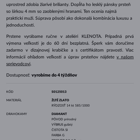
uprostred zdobia žiarivé brilianty. Dopĺňa ho lesklý pánsky prsteň
so šírkou 4 mm so zaoblenými hranami. Ten ocenia najmä
praktickí muži. Súprava pôsobí ako dokonalá kombinácia luxusu a
jednoduchosti.
Prstene vyrábame ručne v ateliéri KLENOTA. Prípadná prvá
výmena veľkosti je do 60 dní bezplatná. Šperk vám doručíme
zadarmo v dizajnovej krabičke a s certifikátom pravosti. Viac
informácií ohľadom veľkostí a úprav prsteňov nájdete
v našom
sprievodcovi
.
Dostupnosť:
vyrobíme do 4 týždňov
KÓD
S0125013
MATERIÁL
ŽLTÉ ZLATO
RÝDZOSŤ
14 kt 585/1000
DRAHOKAMY
DIAMANT
PÔVOD
prírodný
VÝBRUS
guľatý
ČISTOTA
SI
FARBA
G