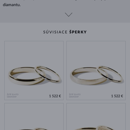
diamantu.
SÚVISIACE
ŠPERKY
ŽLTÉ ZLATO
ŽLTÉ ZLATO
1 522 €
1 522 €
DIAMANT
DIAMANT