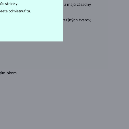
r
carat
aše stránky.
) a
hmotnosť
(
). Tieto vlastnosti majú zásadný
ôžete odmietnuť
tu
.
 sa brúsia aj do mnohých tzv. fantazijných tvarov,
ásnubných prsteňov
).
oľným okom.