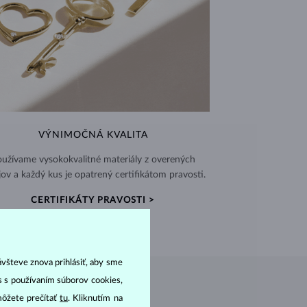
VÝNIMOČNÁ KVALITA
užívame vysokokvalitné materiály z overených
jov a každý kus je opatrený certifikátom pravosti.
CERTIFIKÁTY PRAVOSTI >
ávšteve znova prihlásiť, aby sme
as s používaním súborov cookies,
môžete prečítať
tu
. Kliknutím na