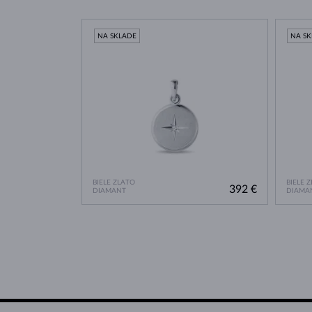
NA SKLADE
NA S
BIELE ZLATO
BIELE 
392 €
DIAMANT
DIAMA