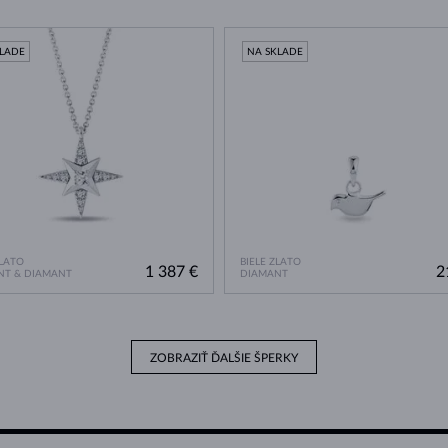
KLADE
NA SKLADE
ZLATO
BIELE ZLATO
1 387 €
2
NT & DIAMANT
DIAMANT
ZOBRAZIŤ ĎALŠIE ŠPERKY