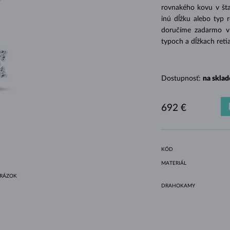
HALO ŠTÝL
ORIGINÁLNE SÚPRAVY
AMETYSTY
SINGLE
DRAHOKAMY
SLADKOVODNÉ PERLY
BEZEL OSADENIE
PRE MAMIČKU
BIELE ZLATO
MORGANITY
TOPÁSY
RUBÍNY
TIPY NA DARČEKY
rovnakého kovu v šta
inú dĺžku alebo typ 
ŽLTÉ ZLATO
MAGNETICKÉ NÁHRDELNÍKY
RUŽOVÉ ZLATO
doručíme zadarmo v d
RUŽOVÉ ZLATO
GRAVÍROVATEĽNÉ
typoch a dĺžkach reti
LETNÍ VRSTVENÍ
Dostupnosť:
na sklad
692 €
KÓD
MATERIÁL
BRÁZOK
DRAHOKAMY