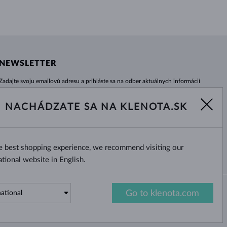
NEWSLETTER
Zadajte svoju emailovú adresu a prihláste sa na odber aktuálnych informácií
z e-shopu klenota.sk.
Žiadna novinka, akcia či zľava Vám už neunikne!
NACHÁDZATE SA NA KLENOTA.SK
ODOBERAŤ
he best shopping experience, we recommend visiting our
Áno, chcem dostávať zaujímavé
novinky na e-mail.
ational website in English.
Go to klenota.com