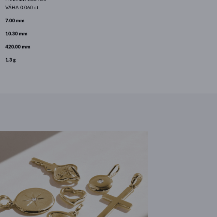
VÁHA
0.060 ct
7.00 mm
10.30 mm
420.00 mm
1.3 g