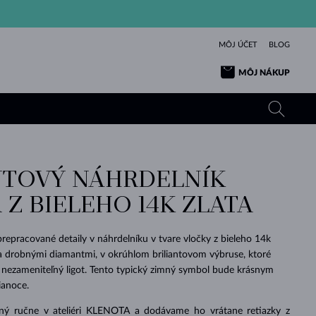
MÔJ ÚČET
BLOG
MÔJ NÁKUP
TOVÝ NÁHRDELNÍK
ŽLTÉ ZLATO
TANZANITY
TURMALÍNY
ZAFÍRY
Z BIELEHO 14K ZLATA
RUŽOVÉ ZLATO
TOPÁSY
VLTAVÍNY
SMARAGDY
TURMALÍNY
MINERÁLY
VLTAVÍNY
repracované detaily v náhrdelníku v tvare vločky z bieleho 14k
VÝNIMOČNÝ
ELEGANCIA
NÁRAMKY
KOLEKCIE
PRÍVESKY
KRÁSOU
KRÁSNE
ŠPERKY
KRÁSU
LÁSKA
ata drobnými diamantmi, v okrúhlom briliantovom výbruse, ktoré
VLTAVÍNY
PERLOVÉ PRÍVESKY
MINERÁLY
 nezameniteľný ligot. Tento typický zimný symbol bude krásnym
PRE BÁBÄTKÁ
BIELE ZLATO
SVADOBNÉ
ianoce.
SVADOBNÉ
ŽLTÉ ZLATO
ŽLTÉ ZLATO
POZRIEŤ
POZRIEŤ
POZRIEŤ
POZRIEŤ
POZRIEŤ
POZRIEŤ
POZRIEŤ
POZRIEŤ
POZRIEŤ
POZRIEŤ
ený ručne v ateliéri KLENOTA a dodávame ho vrátane retiazky z