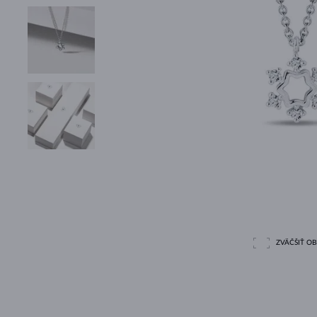
ZVÄČŠIŤ O