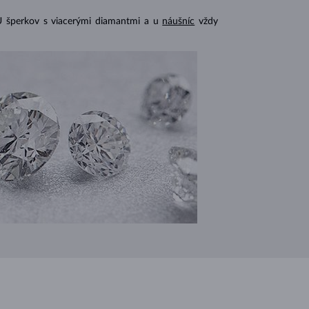
U šperkov s viacerými diamantmi a u
náušníc
vždy