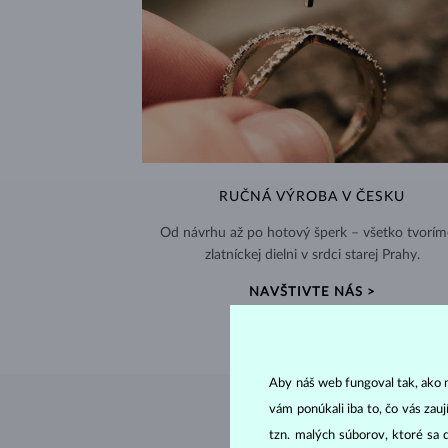
RUČNÁ VÝROBA V ČESKU
Od návrhu až po hotový šperk – všetko tvorím
zlatníckej dielni v srdci starej Prahy.
NAVŠTIVTE NÁS >
Aby náš web fungoval tak, ako m
vám ponúkali iba to, čo vás zau
tzn. malých súborov, ktoré sa 