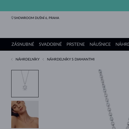
SHOWROOM DUŠNÍ 6, PRAHA
ZÁSNUBNÉ
SVADOBNÉ
PRSTENE
NÁUŠNICE
NÁHRD
NÁHRDELNÍKY
NÁHRDELNÍKY S DIAMANTMI
Zásnubné prstene
Svadobné obrúčky
Prstene
Náušnice
Náhrdelníky
Náramky
Perly
Šperky
Darčeky
Kolekcie KLENOTA