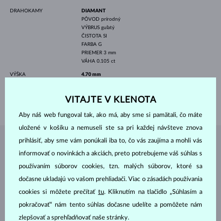
DRAHOKAMY
DIAMANT
PÔVOD
prírodný
VÝBRUS
guľatý
ČISTOTA
SI
FARBA
G
PRIEMER
3 mm
VÁHA
0.105 ct
VÝŠKA
4.70 mm
DĹŽKA
420.00 mm
VITAJTE V KLENOTA
VÁHA
1.50 g
Aby náš web fungoval tak, ako má, aby sme si pamätali, čo máte
uložené v košíku a nemuseli ste sa pri každej návšteve znova
prihlásiť, aby sme vám ponúkali iba to, čo vás zaujíma a mohli vás
ŠPERKY Z
ATELIÉRU KLENOTA
informovať o novinkách a akciách, preto potrebujeme váš súhlas s
používaním súborov cookies, tzn. malých súborov, ktoré sa
dočasne ukladajú vo vašom prehliadači. Viac o zásadách používania
cookies si môžete prečítať
tu
. Kliknutím na tlačidlo „Súhlasím a
pokračovať“ nám tento súhlas dočasne udelíte a pomôžete nám
zlepšovať a sprehľadňovať naše stránky.