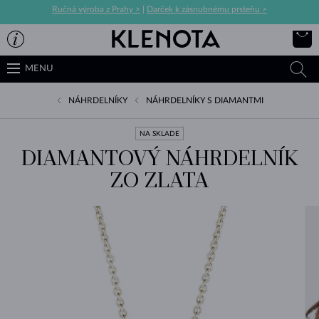
Ručná výroba z Prahy >
|
Darček k zásnubnému prsteňu >
MENU
NÁHRDELNÍKY
NÁHRDELNÍKY S DIAMANTMI
NA SKLADE
DIAMANTOVÝ NÁHRDELNÍK
ZO ZLATA