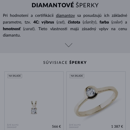
DIAMANTOVÉ
ŠPERKY
Pri hodnotení a certifikácii
diamantov
sa posudzujú ich základné
cut
clarity
color
parametre, tzv.
4C: výbrus
(
),
čistota
(
),
farba
(
) a
carat
hmotnosť
(
). Tieto vlastnosti majú zásadný vplyv na cenu
diamantu.
SÚVISIACE
ŠPERKY
NA SKLADE
NA SKLADE
ŽLTÉ ZLATO
ŽLTÉ ZLATO
566 €
1 387 €
DIAMANT
DIAMANT