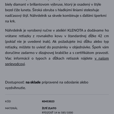
biely diamant v briliantovom výbruse, ktorý je osadený v štýle
bezel čiže luneta. Široká obruba s hladkými líniami stelesňuje
nadčasový štýl. Náhrdelník sa skvele kombinuje s ďalšími šperkmi
na krk.
Náhrdelník je vyrobený ručne v ateliéri KLENOTA a dodávame ho
vrátane retiazky z rovnakého kovu v štandardnej dĺžke 42 cm
(pokiaľ nie je uvedené inak). Ak požadujete inú dĺžku alebo typ
retiazky, môžete to uviesť do poznámky v objednávke. Šperk vám
doručíme zadarmo v dizajnovej krabičke a s certifikátom pravosti.
Viac informácií o typoch a dĺžkach retiazok nájdete
v našom
sprievodcovi
.
Dostupnosť:
na sklade
pripravené na odoslanie alebo
vyzdvihnutie.
KÓD
K0453023
MATERIÁL
ŽLTÉ ZLATO
RÝDZOSŤ
14 kt 585/1000