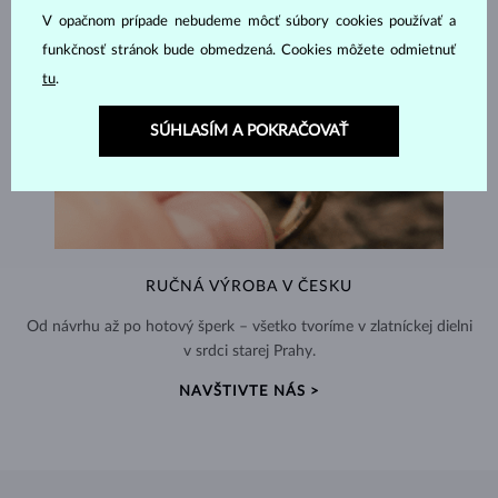
V opačnom prípade nebudeme môcť súbory cookies používať a
funkčnosť stránok bude obmedzená. Cookies môžete odmietnuť
tu
.
SÚHLASÍM A POKRAČOVAŤ
RUČNÁ VÝROBA V ČESKU
Od návrhu až po hotový šperk – všetko tvoríme v zlatníckej dielni
v srdci starej Prahy.
NAVŠTIVTE NÁS >