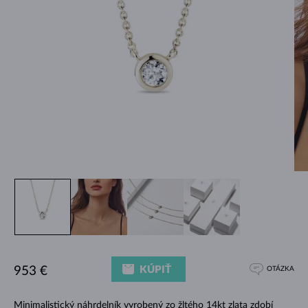
KÚPIŤ
953 €
OTÁZKA
Minimalistický náhrdelník vyrobený zo žltého 14kt zlata zdobí