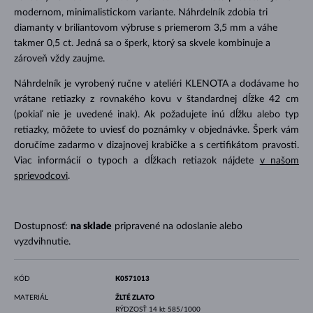
modernom, minimalistickom variante. Náhrdelník zdobia tri
diamanty v briliantovom výbruse s priemerom 3,5 mm a váhe
takmer 0,5 ct. Jedná sa o šperk, ktorý sa skvele kombinuje a
zároveň vždy zaujme.
Náhrdelník je vyrobený ručne v ateliéri KLENOTA a dodávame ho
vrátane retiazky z rovnakého kovu v štandardnej dĺžke 42 cm
(pokiaľ nie je uvedené inak). Ak požadujete inú dĺžku alebo typ
retiazky, môžete to uviesť do poznámky v objednávke. Šperk vám
doručíme zadarmo v dizajnovej krabičke a s certifikátom pravosti.
Viac informácií o typoch a dĺžkach retiazok nájdete
v našom
sprievodcovi
.
Dostupnosť:
na sklade
pripravené na odoslanie alebo
vyzdvihnutie.
KÓD
K0571013
MATERIÁL
ŽLTÉ ZLATO
RÝDZOSŤ
14 kt 585/1000