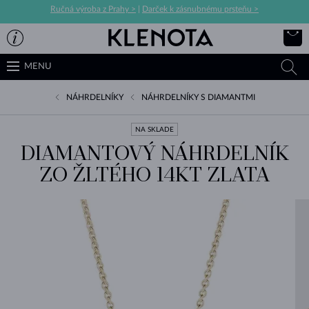
Ručná výroba z Prahy >
|
Darček k zásnubnému prsteňu >
MENU
NÁHRDELNÍKY
NÁHRDELNÍKY S DIAMANTMI
NA SKLADE
DIAMANTOVÝ NÁHRDELNÍK
ZO ŽLTÉHO 14KT ZLATA