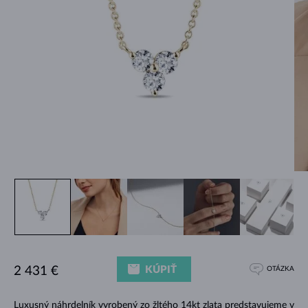
KÚPIŤ
2 431 €
OTÁZKA
Luxusný náhrdelník vyrobený zo žltého 14kt zlata predstavujeme v