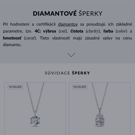
DIAMANTOVÉ
ŠPERKY
Pri hodnotení a certifikácii
diamantov
sa posudzujú ich základné
cut
clarity
color
parametre, tzv.
4C: výbrus
(
),
čistota
(
),
farba
(
) a
carat
hmotnosť
(
). Tieto vlastnosti majú zásadný vplyv na cenu
diamantu.
SÚVISIACE
ŠPERKY
NA SKLADE
NA SKLADE