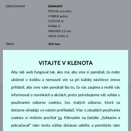
DRAHOKAMY
DIAMANT
PÔVOD
prírodný
VÝBRUS
guľatý
ČISTOTA
SI
FARBA
G
PRIEMER
3.5 mm
VÁHA
0.490 ct
ŠÍRKA
10.9 mm
VÝŠKA
8.8 mm
DĹŽKA
420.00 mm
VITAJTE V KLENOTA
VÁHA
2.15 g
Aby náš web fungoval tak, ako má, aby sme si pamätali, čo máte
uložené v košíku a nemuseli ste sa pri každej návšteve znova
prihlásiť, aby sme vám ponúkali iba to, čo vás zaujíma a mohli vás
ŠPERKY Z
ATELIÉRU KLENOTA
informovať o novinkách a akciách, preto potrebujeme váš súhlas s
používaním súborov cookies, tzn. malých súborov, ktoré sa
dočasne ukladajú vo vašom prehliadači. Viac o zásadách používania
cookies si môžete prečítať
tu
. Kliknutím na tlačidlo „Súhlasím a
pokračovať“ nám tento súhlas dočasne udelíte a pomôžete nám