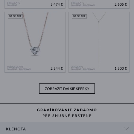
BIELE ZLATO
BIELE ZLATO
3 474 €
2 605 €
DIAMANT
DIAMANT LAB GROWN
NA SKLADE
NA SKLADE
RUŽOVÉ ZLATO
ŽLTÉ ZLATO
2 344 €
1 300 €
DIAMANT LAB GROWN
DIAMANT LAB GROWN
ZOBRAZIŤ ĎALŠIE ŠPERKY
GRAVÍROVANIE ZADARMO
PRE SNUBNÉ PRSTENE
KLENOTA