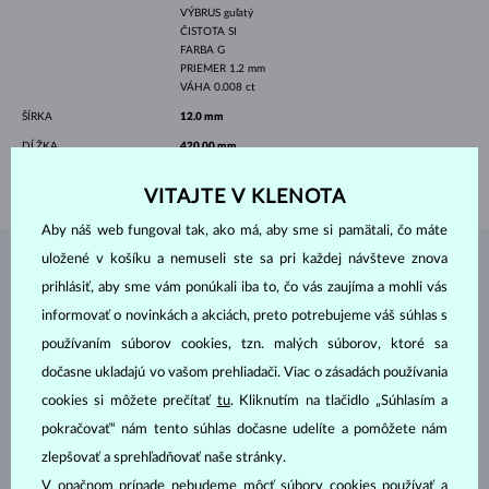
VÝBRUS
guľatý
ČISTOTA
SI
FARBA
G
PRIEMER
1.2 mm
VÁHA
0.008 ct
ŠÍRKA
12.0 mm
DĹŽKA
420.00 mm
VÁHA
2.00 g
VITAJTE V KLENOTA
Aby náš web fungoval tak, ako má, aby sme si pamätali, čo máte
uložené v košíku a nemuseli ste sa pri každej návšteve znova
ŠPERKY Z
ATELIÉRU KLENOTA
prihlásiť, aby sme vám ponúkali iba to, čo vás zaujíma a mohli vás
informovať o novinkách a akciách, preto potrebujeme váš súhlas s
používaním súborov cookies, tzn. malých súborov, ktoré sa
dočasne ukladajú vo vašom prehliadači. Viac o zásadách používania
cookies si môžete prečítať
tu
. Kliknutím na tlačidlo „Súhlasím a
pokračovať“ nám tento súhlas dočasne udelíte a pomôžete nám
zlepšovať a sprehľadňovať naše stránky.
V opačnom prípade nebudeme môcť súbory cookies používať a