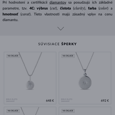
Pri hodnotení a certifikácii
diamantov
sa posudzujú ich základné
cut
clarity
color
parametre, tzv.
4C: výbrus
(
),
čistota
(
),
farba
(
) a
carat
hmotnosť
(
). Tieto vlastnosti majú zásadný vplyv na cenu
diamantu.
SÚVISIACE
ŠPERKY
NA SKLADE
NA SKLADE
BIELE ZLATO
BIELE ZLATO
648 €
692 €
DIAMANT
DIAMANT
NA SKLADE
NA SKLADE