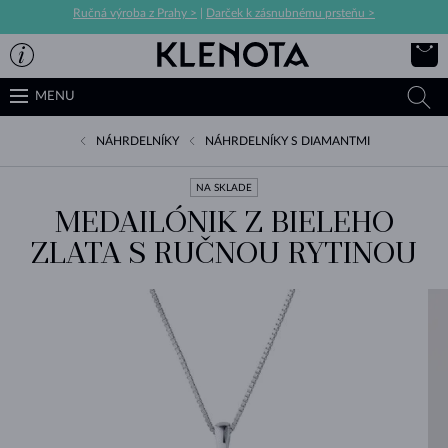
Ručná výroba z Prahy >
|
Darček k zásnubnému prsteňu >
MENU
NÁHRDELNÍKY
NÁHRDELNÍKY S DIAMANTMI
NA SKLADE
MEDAILÓNIK Z BIELEHO
ZLATA S RUČNOU RYTINOU