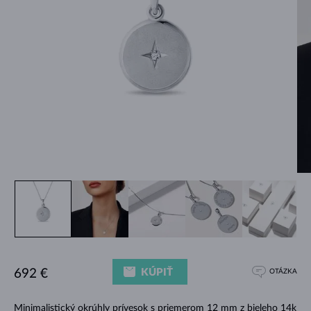
KÚPIŤ
692 €
OTÁZKA
Minimalistický okrúhly prívesok s priemerom 12 mm z bieleho 14k