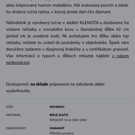
zlata inšpirovaný tvarom medailónu. Má matovaný povrch a zdobí
ho drobná ručná rytina, v ktorej strede žiari číry diamant.
Náhrdelník je vyrobený ručne v ateliéri KLENOTA a dodávame ho
vrátane retiazky z rovnakého kovu v štandardnej dĺžke 42 cm
(pokiaľ nie je uvedené inak). Ak požadujete inú dĺžku alebo typ
retiazky, môžete to uviesť do poznámky v objednávke. Šperk vám
doručíme zadarmo v dizajnovej krabičke a s certifikátom pravosti.
Viac informácií o typoch a dĺžkach retiazok nájdete
v našom
sprievodcovi
.
Dostupnosť:
na sklade
pripravené na odoslanie alebo
vyzdvihnutie.
KÓD
K0548052
MATERIÁL
BIELE ZLATO
RÝDZOSŤ
14 kt 585/1000
DRAHOKAMY
DIAMANT
PÔVOD
prírodný