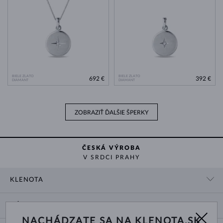
BIELE ZLATO
BIELE ZLATO
692 €
392 €
DIAMANT
DIAMANT
ZOBRAZIŤ ĎALŠIE ŠPERKY
ČESKÁ VÝROBA
V SRDCI PRAHY
KLENOTA
KONTAKTNÉ ÚDAJE
NÁKUP
SHOWROOM
NACHÁDZATE SA NA KLENOTA.SK