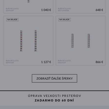
RUŽOVÉ ZLATO
RUŽOVÉ ZLATO
1 040 €
648 €
DIAMANT
BEZ KAMEŇA
NA SKLADE
NA SKLADE
RUŽOVÉ ZLATO
RUŽOVÉ ZLATO
1 127 €
866 €
DIAMANT
DIAMANT
ZOBRAZIŤ ĎALŠIE ŠPERKY
ÚPRAVA VEĽKOSTI PRSTEŇOV
ZADARMO DO 60 DNÍ