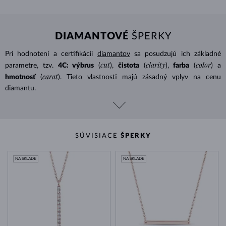
DIAMANTOVÉ
ŠPERKY
Pri hodnotení a certifikácii
diamantov
sa posudzujú ich základné
cut
clarity
color
parametre, tzv.
4C: výbrus
(
),
čistota
(
),
farba
(
) a
carat
hmotnosť
(
). Tieto vlastnosti majú zásadný vplyv na cenu
diamantu.
SÚVISIACE
ŠPERKY
NA SKLADE
NA SKLADE