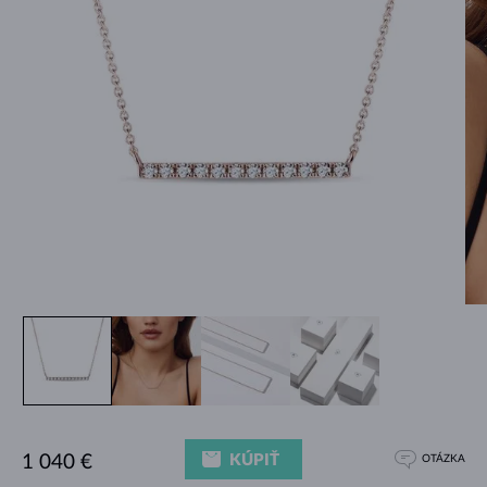
KÚPIŤ
1 040 €
OTÁZKA