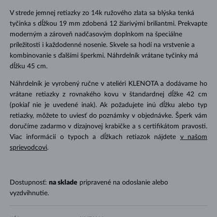
V strede jemnej retiazky zo 14k ružového zlata sa blýska tenká
tyčinka s dĺžkou 19 mm zdobená 12 žiarivými briliantmi. Prekvapte
moderným a zároveň nadčasovým doplnkom na špeciálne
príležitosti i každodenné nosenie. Skvele sa hodí na vrstvenie a
kombinovanie s ďalšími šperkmi. Náhrdelník vrátane tyčinky má
dĺžku 45 cm.
Náhrdelník je vyrobený ručne v ateliéri KLENOTA a dodávame ho
vrátane retiazky z rovnakého kovu v štandardnej dĺžke 42 cm
(pokiaľ nie je uvedené inak). Ak požadujete inú dĺžku alebo typ
retiazky, môžete to uviesť do poznámky v objednávke. Šperk vám
doručíme zadarmo v dizajnovej krabičke a s certifikátom pravosti.
Viac informácií o typoch a dĺžkach retiazok nájdete
v našom
sprievodcovi
.
Dostupnosť:
na sklade
pripravené na odoslanie alebo
vyzdvihnutie.