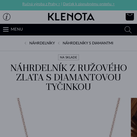
Ručná výroba z Prahy >
|
Darček k zásnubnému prsteňu >
MENU
NÁHRDELNÍKY
NÁHRDELNÍKY S DIAMANTMI
NA SKLADE
NÁHRDELNÍK Z RUŽOVÉHO
ZLATA S DIAMANTOVOU
TYČINKOU