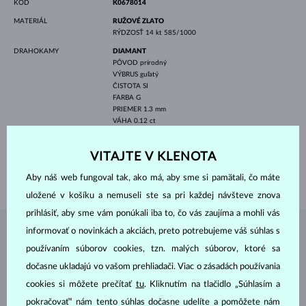
KÓD
K0678014
MATERIÁL
RUŽOVÉ ZLATO
RÝDZOSŤ
14 kt 585/1000
DRAHOKAMY
DIAMANT
PÔVOD
prírodný
VÝBRUS
guľatý
ČISTOTA
SI
FARBA
G
PRIEMER
1.3 mm
VÁHA
0.12 ct
ŠÍRKA
19.0 mm
VITAJTE V KLENOTA
DĹŽKA
450 mm
VÁHA
1.50 g
Aby náš web fungoval tak, ako má, aby sme si pamätali, čo máte
uložené v košíku a nemuseli ste sa pri každej návšteve znova
prihlásiť, aby sme vám ponúkali iba to, čo vás zaujíma a mohli vás
informovať o novinkách a akciách, preto potrebujeme váš súhlas s
ŠPERKY Z
ATELIÉRU KLENOTA
používaním súborov cookies, tzn. malých súborov, ktoré sa
dočasne ukladajú vo vašom prehliadači. Viac o zásadách používania
cookies si môžete prečítať
tu
. Kliknutím na tlačidlo „Súhlasím a
pokračovať“ nám tento súhlas dočasne udelíte a pomôžete nám