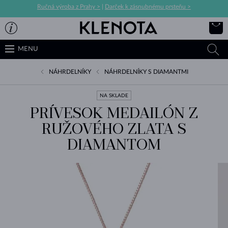
Ručná výroba z Prahy >
|
Darček k zásnubnému prsteňu >
MENU
NÁHRDELNÍKY
NÁHRDELNÍKY S DIAMANTMI
NA SKLADE
PRÍVESOK MEDAILÓN Z
RUŽOVÉHO ZLATA S
DIAMANTOM