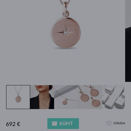
KÚPIŤ
692 €
OTÁZKA