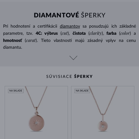
DIAMANTOVÉ
ŠPERKY
Pri hodnotení a certifikácii
diamantov
sa posudzujú ich základné
cut
clarity
color
parametre, tzv.
4C: výbrus
(
),
čistota
(
),
farba
(
) a
carat
hmotnosť
(
). Tieto vlastnosti majú zásadný vplyv na cenu
diamantu.
SÚVISIACE
ŠPERKY
NA SKLADE
NA SKLADE