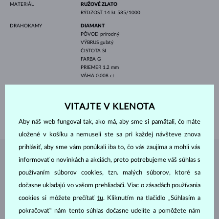
MATERIÁL
RUŽOVÉ ZLATO
RÝDZOSŤ
14 kt 585/1000
DRAHOKAMY
DIAMANT
PÔVOD
prírodný
VÝBRUS
guľatý
ČISTOTA
SI
FARBA
G
PRIEMER
1.2 mm
VÁHA
0.008 ct
ŠÍRKA
12.0 mm
DĹŽKA
420.00 mm
VITAJTE V KLENOTA
VÁHA
2.0 g
Aby náš web fungoval tak, ako má, aby sme si pamätali, čo máte
uložené v košíku a nemuseli ste sa pri každej návšteve znova
prihlásiť, aby sme vám ponúkali iba to, čo vás zaujíma a mohli vás
ŠPERKY Z
ATELIÉRU KLENOTA
informovať o novinkách a akciách, preto potrebujeme váš súhlas s
používaním súborov cookies, tzn. malých súborov, ktoré sa
dočasne ukladajú vo vašom prehliadači. Viac o zásadách používania
cookies si môžete prečítať
tu
. Kliknutím na tlačidlo „Súhlasím a
pokračovať“ nám tento súhlas dočasne udelíte a pomôžete nám