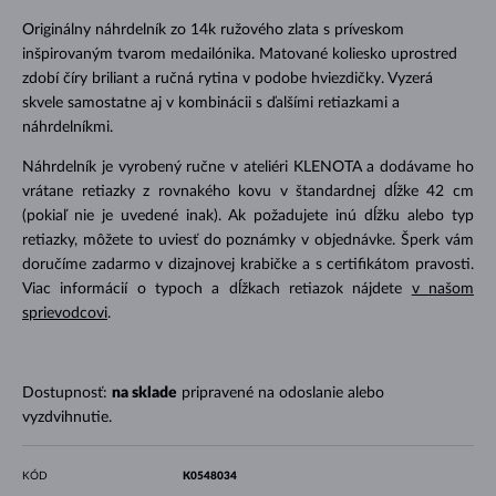
Originálny náhrdelník zo 14k ružového zlata s príveskom
inšpirovaným tvarom medailónika. Matované koliesko uprostred
zdobí číry briliant a ručná rytina v podobe hviezdičky. Vyzerá
skvele samostatne aj v kombinácii s ďalšími retiazkami a
náhrdelníkmi.
Náhrdelník je vyrobený ručne v ateliéri KLENOTA a dodávame ho
vrátane retiazky z rovnakého kovu v štandardnej dĺžke 42 cm
(pokiaľ nie je uvedené inak). Ak požadujete inú dĺžku alebo typ
retiazky, môžete to uviesť do poznámky v objednávke. Šperk vám
doručíme zadarmo v dizajnovej krabičke a s certifikátom pravosti.
Viac informácií o typoch a dĺžkach retiazok nájdete
v našom
sprievodcovi
.
Dostupnosť:
na sklade
pripravené na odoslanie alebo
vyzdvihnutie.
KÓD
K0548034