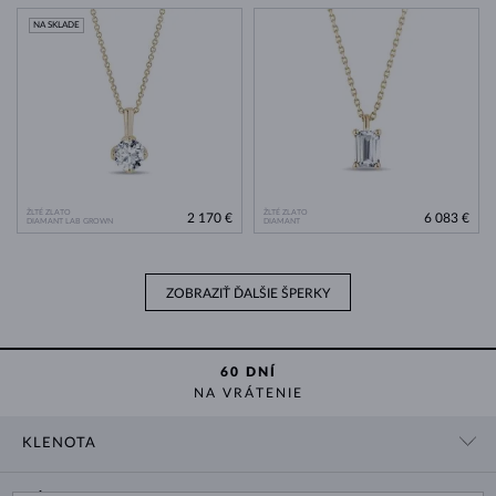
NA SKLADE
ŽLTÉ ZLATO
ŽLTÉ ZLATO
2 170 €
6 083 €
DIAMANT LAB GROWN
DIAMANT
ZOBRAZIŤ ĎALŠIE ŠPERKY
60 DNÍ
NA VRÁTENIE
KLENOTA
KONTAKTNÉ ÚDAJE