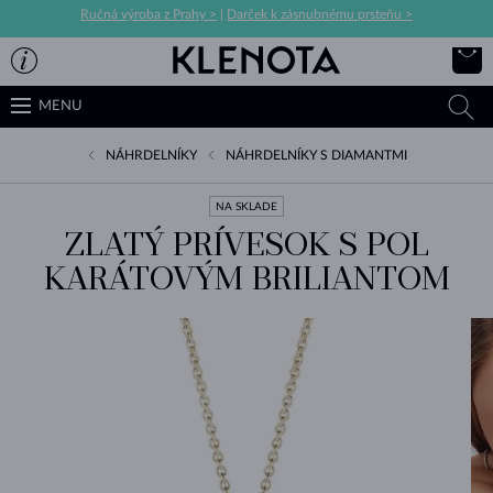
Ručná výroba z Prahy >
|
Darček k zásnubnému prsteňu >
MENU
NÁHRDELNÍKY
NÁHRDELNÍKY S DIAMANTMI
NA SKLADE
ZLATÝ PRÍVESOK S POL
KARÁTOVÝM BRILIANTOM