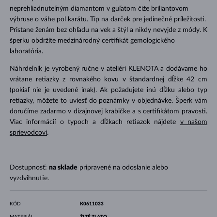
neprehliadnuteľným diamantom v guľatom čiže briliantovom
výbruse o váhe pol karátu. Tip na darček pre jedinečné príležitosti.
Pristane ženám bez ohľadu na vek a štýl a nikdy nevyjde z módy. K
šperku obdržíte medzinárodný certifikát gemologického
laboratória.
Náhrdelník je vyrobený ručne v ateliéri KLENOTA a dodávame ho
vrátane retiazky z rovnakého kovu v štandardnej dĺžke 42 cm
(pokiaľ nie je uvedené inak). Ak požadujete inú dĺžku alebo typ
retiazky, môžete to uviesť do poznámky v objednávke. Šperk vám
doručíme zadarmo v dizajnovej krabičke a s certifikátom pravosti.
Viac informácií o typoch a dĺžkach retiazok nájdete
v našom
sprievodcovi
.
Dostupnosť:
na sklade
pripravené na odoslanie alebo
vyzdvihnutie.
KÓD
K0611033
MATERIÁL
ŽLTÉ ZLATO