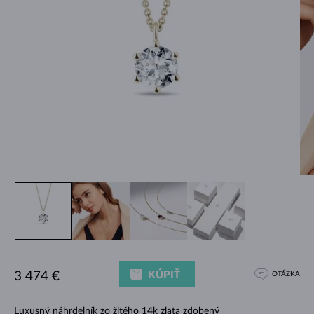
KÚPIŤ
3 474 €
OTÁZKA
Luxusný náhrdelník zo žltého 14k zlata zdobený