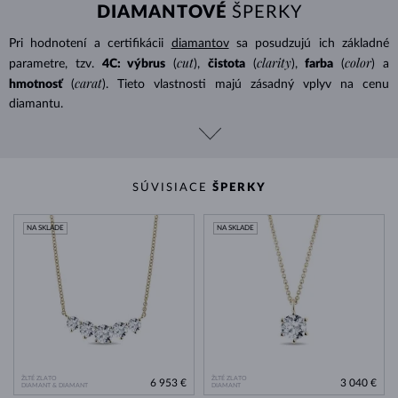
DIAMANTOVÉ
ŠPERKY
Pri hodnotení a certifikácii
diamantov
sa posudzujú ich základné
cut
clarity
color
parametre, tzv.
4C: výbrus
(
),
čistota
(
),
farba
(
) a
carat
hmotnosť
(
). Tieto vlastnosti majú zásadný vplyv na cenu
diamantu.
SÚVISIACE
ŠPERKY
NA SKLADE
NA SKLADE
ŽLTÉ ZLATO
ŽLTÉ ZLATO
6 953 €
3 040 €
DIAMANT & DIAMANT
DIAMANT