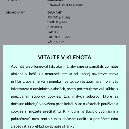
RÝDZOSŤ
14 kt 585/1000
DRAHOKAMY
DIAMANT
PÔVOD
prírodný
VÝBRUS
guľatý
ČISTOTA
SI
FARBA
G
PRIEMER
5.0 mm
VÁHA
0.5 ct
DĹŽKA
420.00 mm
VITAJTE V KLENOTA
VÁHA
2.00 g
Aby náš web fungoval tak, ako má, aby sme si pamätali, čo máte
uložené v košíku a nemuseli ste sa pri každej návšteve znova
prihlásiť, aby sme vám ponúkali iba to, čo vás zaujíma a mohli vás
ŠPERKY Z
ATELIÉRU KLENOTA
informovať o novinkách a akciách, preto potrebujeme váš súhlas s
používaním súborov cookies, tzn. malých súborov, ktoré sa
dočasne ukladajú vo vašom prehliadači. Viac o zásadách používania
cookies si môžete prečítať
tu
. Kliknutím na tlačidlo „Súhlasím a
pokračovať“ nám tento súhlas dočasne udelíte a pomôžete nám
zlepšovať a sprehľadňovať naše stránky.