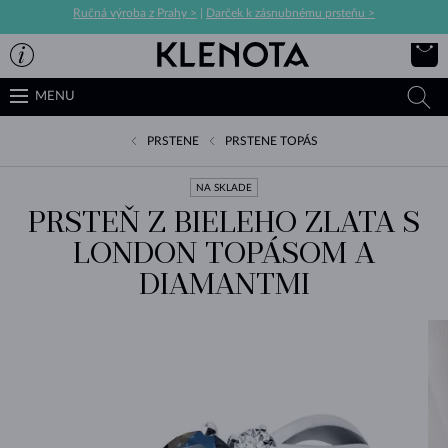
Ručná výroba z Prahy >
|
Darček k zásnubnému prsteňu >
MENU
PRSTENE
PRSTENE TOPÁS
NA SKLADE
PRSTEŇ Z BIELEHO ZLATA S
LONDON TOPÁSOM A
DIAMANTMI