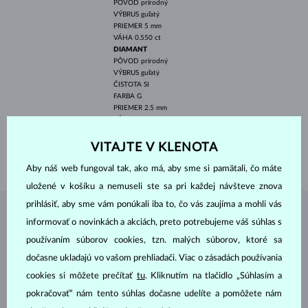
PÔVOD
prírodný
VÝBRUS
guľatý
PRIEMER
5 mm
VÁHA
0.550 ct
DIAMANT
PÔVOD
prírodný
VÝBRUS
guľatý
ČISTOTA
SI
FARBA
G
PRIEMER
2.5 mm
VÁHA
0.120 ct
ŠÍRKA
1.60 mm
VITAJTE V KLENOTA
VÁHA
2.30 g
Aby náš web fungoval tak, ako má, aby sme si pamätali, čo máte
uložené v košíku a nemuseli ste sa pri každej návšteve znova
prihlásiť, aby sme vám ponúkali iba to, čo vás zaujíma a mohli vás
ŠPERKY Z
ATELIÉRU KLENOTA
informovať o novinkách a akciách, preto potrebujeme váš súhlas s
používaním súborov cookies, tzn. malých súborov, ktoré sa
dočasne ukladajú vo vašom prehliadači. Viac o zásadách používania
cookies si môžete prečítať
tu
. Kliknutím na tlačidlo „Súhlasím a
pokračovať“ nám tento súhlas dočasne udelíte a pomôžete nám