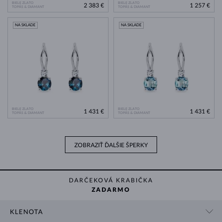
BIELE ZLATO
BIELE ZLATO
2 383 €
1 257 €
TOPÁS & DIAMANT
TOPÁS & DIAMANT
NA SKLADE
NA SKLADE
BIELE ZLATO
BIELE ZLATO
1 431 €
1 431 €
TOPÁS & DIAMANT
TOPÁS & DIAMANT
ZOBRAZIŤ ĎALŠIE ŠPERKY
DARČEKOVÁ KRABIČKA
ZADARMO
KLENOTA