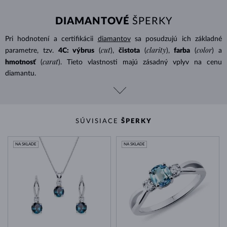
DIAMANTOVÉ
ŠPERKY
Pri hodnotení a certifikácii
diamantov
sa posudzujú ich základné
cut
clarity
color
parametre, tzv.
4C: výbrus
(
),
čistota
(
),
farba
(
) a
carat
hmotnosť
(
). Tieto vlastnosti majú zásadný vplyv na cenu
diamantu.
SÚVISIACE
ŠPERKY
NA SKLADE
NA SKLADE