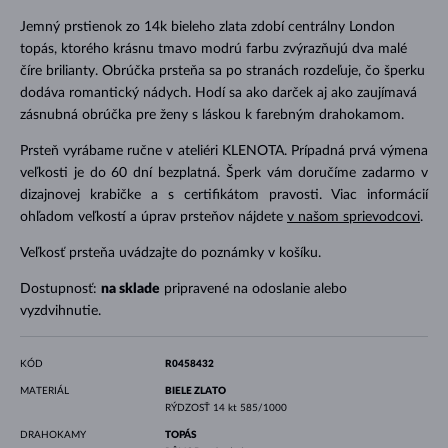
Jemný prstienok zo 14k bieleho zlata zdobí centrálny London
topás, ktorého krásnu tmavo modrú farbu zvýrazňujú dva malé
číre brilianty. Obrúčka prsteňa sa po stranách rozdeľuje, čo šperku
dodáva romantický nádych. Hodí sa ako darček aj ako zaujímavá
zásnubná obrúčka pre ženy s láskou k farebným drahokamom.
Prsteň vyrábame ručne v ateliéri KLENOTA. Prípadná prvá výmena
veľkosti je do 60 dní bezplatná. Šperk vám doručíme zadarmo v
dizajnovej krabičke a s certifikátom pravosti. Viac informácií
ohľadom veľkostí a úprav prsteňov nájdete
v našom sprievodcovi
.
Veľkosť prsteňa uvádzajte do poznámky v košíku.
Dostupnosť:
na sklade
pripravené na odoslanie alebo
vyzdvihnutie.
KÓD
R0458432
MATERIÁL
BIELE ZLATO
RÝDZOSŤ
14 kt 585/1000
DRAHOKAMY
TOPÁS