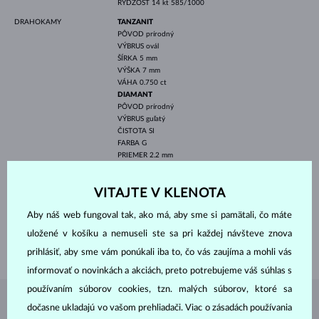
RÝDZOSŤ
14 kt 585/1000
DRAHOKAMY
TANZANIT
PÔVOD
prírodný
VÝBRUS
ovál
ŠÍRKA
5 mm
VÝŠKA
7 mm
VÁHA
0.750 ct
DIAMANT
PÔVOD
prírodný
VÝBRUS
guľatý
ČISTOTA
SI
FARBA
G
PRIEMER
2.2 mm
VÁHA
0.04 ct
ŠÍRKA
5.00 mm
VITAJTE V KLENOTA
VÝŠKA
9.80 mm
Aby náš web fungoval tak, ako má, aby sme si pamätali, čo máte
DĹŽKA
420.00 mm
uložené v košíku a nemuseli ste sa pri každej návšteve znova
VÁHA
1.85 g
prihlásiť, aby sme vám ponúkali iba to, čo vás zaujíma a mohli vás
informovať o novinkách a akciách, preto potrebujeme váš súhlas s
používaním súborov cookies, tzn. malých súborov, ktoré sa
ŠPERKY Z
ATELIÉRU KLENOTA
dočasne ukladajú vo vašom prehliadači. Viac o zásadách používania