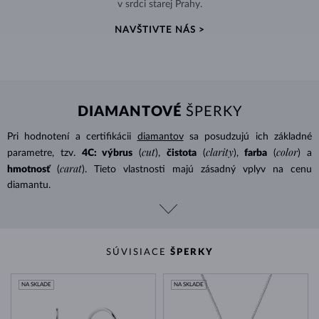
v srdci starej Prahy.
NAVŠTIVTE NÁS >
DIAMANTOVÉ
ŠPERKY
Pri hodnotení a certifikácii
diamantov
sa posudzujú ich základné
cut
clarity
color
parametre, tzv.
4C: výbrus
(
),
čistota
(
),
farba
(
) a
carat
hmotnosť
(
). Tieto vlastnosti majú zásadný vplyv na cenu
diamantu.
SÚVISIACE
ŠPERKY
NA SKLADE
NA SKLADE