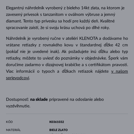
Elegantný náhrdelník vyrobený z bieleho 14kt zlata, na ktorom je
zavesený prívesok s tanzanitom v oválnom výbruse a jemný
diamant. Tento typ prívesku sa hodí pre každý deň. Kvalitné
spracovanie zaistí, že si svoju krásu uchová po dlhé roky.
Náhrdelník je vyrobený ručne v ateliéri KLENOTA a dodávame ho
vrátane retiazky z rovnakého kovu v štandardnej dĺžke 42 cm
(pokiaľ nie je uvedené inak). Ak požadujete inú dĺžku alebo typ
retiazky, môžete to uviesť do poznámky v objednávke. Šperk vám
doručíme zadarmo v dizajnovej krabičke a s certifikátom pravosti.
Viac informácií o typoch a dĺžkach retiazok nájdete
v našom
sprievodcovi
.
Dostupnosť:
na sklade
pripravené na odoslanie alebo
vyzdvihnutie.
KÓD
K0361032
MATERIÁL
BIELE ZLATO