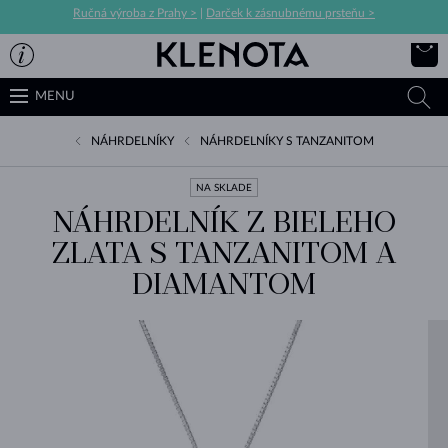
Ručná výroba z Prahy >
|
Darček k zásnubnému prsteňu >
MENU
NÁHRDELNÍKY
NÁHRDELNÍKY S TANZANITOM
NA SKLADE
NÁHRDELNÍK Z BIELEHO
ZLATA S TANZANITOM A
DIAMANTOM