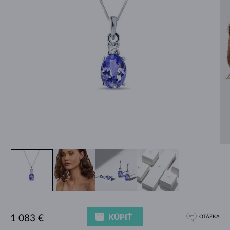
KÚPIŤ
1 083 €
OTÁZKA