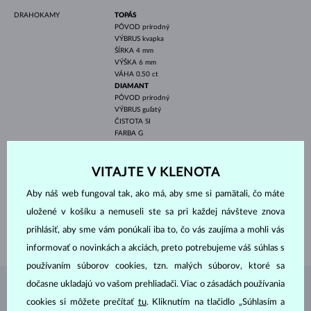
DRAHOKAMY
TOPÁS
PÔVOD
prírodný
VÝBRUS
kvapka
ŠÍRKA
4 mm
VÝŠKA
6 mm
VÁHA
0.50 ct
DIAMANT
PÔVOD
prírodný
VÝBRUS
guľatý
ČISTOTA
SI
FARBA
G
PRIEMER
2 mm
VÁHA
0.030 ct
VITAJTE V KLENOTA
ŠÍRKA
4.10 mm
Aby náš web fungoval tak, ako má, aby sme si pamätali, čo máte
VÝŠKA
9.20 mm
uložené v košíku a nemuseli ste sa pri každej návšteve znova
DĹŽKA
420.00 mm
prihlásiť, aby sme vám ponúkali iba to, čo vás zaujíma a mohli vás
VÁHA
1.45 g
informovať o novinkách a akciách, preto potrebujeme váš súhlas s
používaním súborov cookies, tzn. malých súborov, ktoré sa
dočasne ukladajú vo vašom prehliadači. Viac o zásadách používania
ŠPERKY Z
ATELIÉRU KLENOTA
cookies si môžete prečítať
tu
. Kliknutím na tlačidlo „Súhlasím a