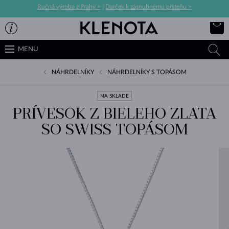
Ručná výroba z Prahy >
|
Darček k zásnubnému prsteňu >
MENU
NÁHRDELNÍKY
NÁHRDELNÍKY S TOPÁSOM
NA SKLADE
PRÍVESOK Z BIELEHO ZLATA
SO SWISS TOPÁSOM