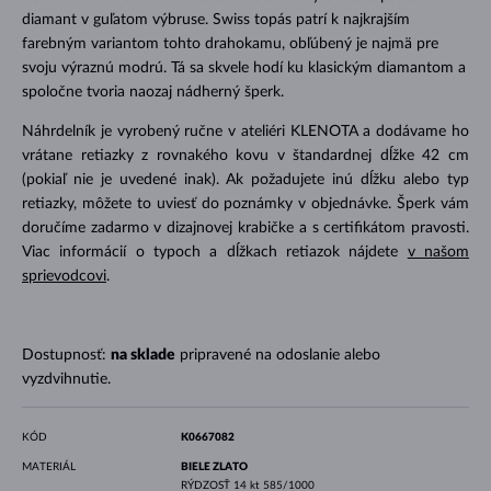
diamant v guľatom výbruse. Swiss topás patrí k najkrajším
farebným variantom tohto drahokamu, obľúbený je najmä pre
svoju výraznú modrú. Tá sa skvele hodí ku klasickým diamantom a
spoločne tvoria naozaj nádherný šperk.
Náhrdelník je vyrobený ručne v ateliéri KLENOTA a dodávame ho
vrátane retiazky z rovnakého kovu v štandardnej dĺžke 42 cm
(pokiaľ nie je uvedené inak). Ak požadujete inú dĺžku alebo typ
retiazky, môžete to uviesť do poznámky v objednávke. Šperk vám
doručíme zadarmo v dizajnovej krabičke a s certifikátom pravosti.
Viac informácií o typoch a dĺžkach retiazok nájdete
v našom
sprievodcovi
.
Dostupnosť:
na sklade
pripravené na odoslanie alebo
vyzdvihnutie.
KÓD
K0667082
MATERIÁL
BIELE ZLATO
RÝDZOSŤ
14 kt 585/1000