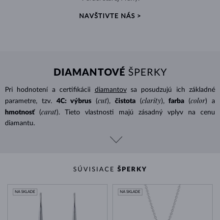
NAVŠTIVTE NÁS >
DIAMANTOVÉ
ŠPERKY
Pri hodnotení a certifikácii
diamantov
sa posudzujú ich základné
cut
clarity
color
parametre, tzv.
4C: výbrus
(
),
čistota
(
),
farba
(
) a
carat
hmotnosť
(
). Tieto vlastnosti majú zásadný vplyv na cenu
diamantu.
SÚVISIACE
ŠPERKY
NA SKLADE
NA SKLADE