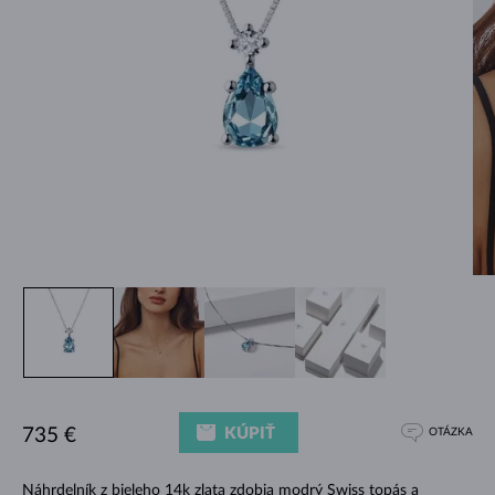
KÚPIŤ
735 €
OTÁZKA
Náhrdelník z bieleho 14k zlata zdobia modrý Swiss topás a