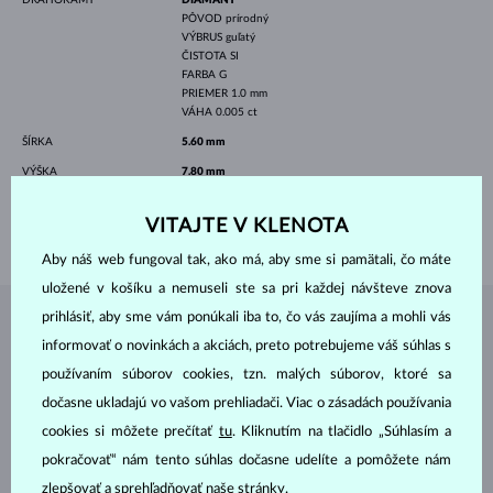
PÔVOD
prírodný
VÝBRUS
guľatý
ČISTOTA
SI
FARBA
G
PRIEMER
1.0 mm
VÁHA
0.005 ct
ŠÍRKA
5.60 mm
VÝŠKA
7.80 mm
DĹŽKA
420.00 mm
VITAJTE V KLENOTA
VÁHA
1.05 g
Aby náš web fungoval tak, ako má, aby sme si pamätali, čo máte
uložené v košíku a nemuseli ste sa pri každej návšteve znova
prihlásiť, aby sme vám ponúkali iba to, čo vás zaujíma a mohli vás
ŠPERKY Z
ATELIÉRU KLENOTA
informovať o novinkách a akciách, preto potrebujeme váš súhlas s
používaním súborov cookies, tzn. malých súborov, ktoré sa
dočasne ukladajú vo vašom prehliadači. Viac o zásadách používania
cookies si môžete prečítať
tu
. Kliknutím na tlačidlo „Súhlasím a
pokračovať“ nám tento súhlas dočasne udelíte a pomôžete nám
zlepšovať a sprehľadňovať naše stránky.