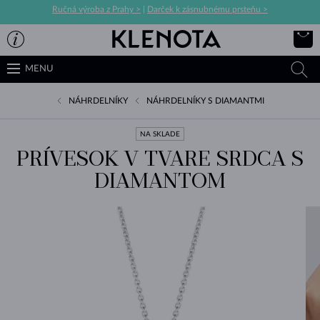
Ručná výroba z Prahy >
|
Darček k zásnubnému prsteňu >
MENU
NÁHRDELNÍKY
NÁHRDELNÍKY S DIAMANTMI
NA SKLADE
PRÍVESOK V TVARE SRDCA S
DIAMANTOM