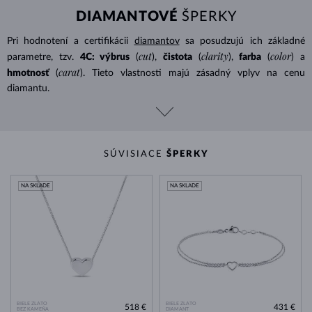
DIAMANTOVÉ
ŠPERKY
Pri hodnotení a certifikácii
diamantov
sa posudzujú ich základné
cut
clarity
color
parametre, tzv.
4C: výbrus
(
),
čistota
(
),
farba
(
) a
carat
hmotnosť
(
). Tieto vlastnosti majú zásadný vplyv na cenu
diamantu.
SÚVISIACE
ŠPERKY
NA SKLADE
NA SKLADE
BIELE ZLATO
BIELE ZLATO
518 €
431 €
BEZ KAMEŇA
DIAMANT