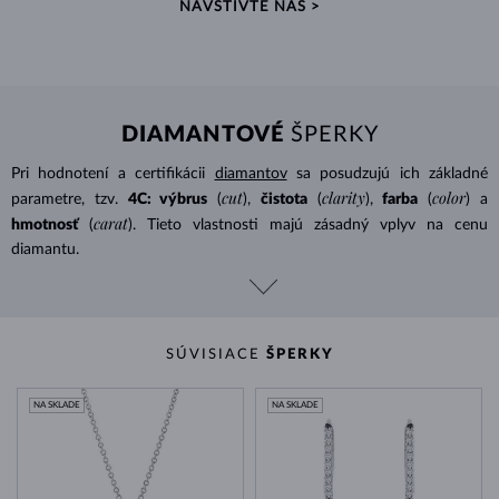
NAVŠTIVTE NÁS >
DIAMANTOVÉ
ŠPERKY
Pri hodnotení a certifikácii
diamantov
sa posudzujú ich základné
cut
clarity
color
parametre, tzv.
4C: výbrus
(
),
čistota
(
),
farba
(
) a
carat
hmotnosť
(
). Tieto vlastnosti majú zásadný vplyv na cenu
diamantu.
SÚVISIACE
ŠPERKY
NA SKLADE
NA SKLADE