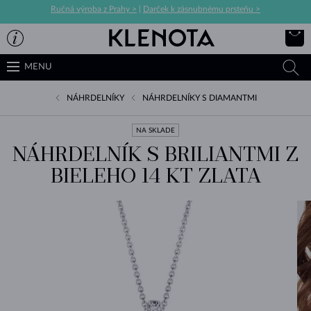
Ručná výroba z Prahy >
|
Darček k zásnubnému prsteňu >
MENU
NÁHRDELNÍKY
NÁHRDELNÍKY S DIAMANTMI
NA SKLADE
NÁHRDELNÍK S BRILIANTMI Z
BIELEHO 14 KT ZLATA