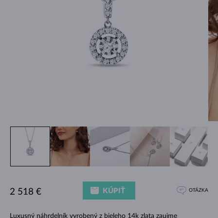
KÚPIŤ
2 518 €
OTÁZKA
Luxusný náhrdelník vyrobený z bieleho 14k zlata zaujme