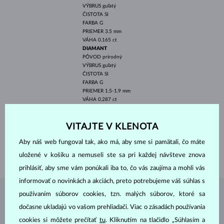
VÝBRUS
guľatý
ČISTOTA
SI
FARBA
G
PRIEMER
3.5 mm
VÁHA
0.165 ct
DIAMANT
PÔVOD
prírodný
VÝBRUS
guľatý
ČISTOTA
SI
FARBA
G
PRIEMER
1.5-1.9 mm
VÁHA
0.287 ct
ŠÍRKA
10.00 mm
VITAJTE V KLENOTA
VÝŠKA
13.00 mm
DĹŽKA
450 mm
Aby náš web fungoval tak, ako má, aby sme si pamätali, čo máte
VÁHA
3.15 g
uložené v košíku a nemuseli ste sa pri každej návšteve znova
prihlásiť, aby sme vám ponúkali iba to, čo vás zaujíma a mohli vás
informovať o novinkách a akciách, preto potrebujeme váš súhlas s
používaním súborov cookies, tzn. malých súborov, ktoré sa
ŠPERKY Z
ATELIÉRU KLENOTA
dočasne ukladajú vo vašom prehliadači. Viac o zásadách používania
cookies si môžete prečítať
tu
. Kliknutím na tlačidlo „Súhlasím a