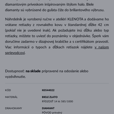
diamantovým príveskom inšpirovaným štýlom halo. Biele
diamanty sú vybrúsené do guľata čiže do briliantového výbrusu.
Náhrdelník je vyrobený ručne v ateliéri KLENOTA a dodávame ho
vrátane retiazky z rovnakého kovu v štandardnej dĺžke 42 cm
(pokiaľ nie je uvedené inak). Ak požadujete inú dĺžku alebo typ
retiazky, môžete to uviesť do poznámky v objednávke. Šperk vám
doručíme zadarmo v dizajnovej krabičke a s certifikátom pravosti.
Viac informácií o typoch a dĺžkach retiazok nájdete
v našom
sprievodcovi
.
Dostupnosť:
na sklade
pripravené na odoslanie alebo
vyzdvihnutie.
KÓD
K0544022
MATERIÁL
BIELE ZLATO
RÝDZOSŤ
14 kt 585/1000
DRAHOKAMY
DIAMANT
PÔVOD
prírodný