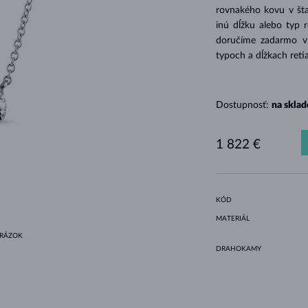
HALO ŠTÝL
ORIGINÁLNE SÚPRAVY
AMETYSTY
SINGLE
DRAHOKAMY
SLADKOVODNÉ PERLY
BEZEL OSADENIE
PRE MAMIČKU
BIELE ZLATO
MORGANITY
TOPÁSY
RUBÍNY
TIPY NA DARČEKY
rovnakého kovu v šta
inú dĺžku alebo typ 
ŽLTÉ ZLATO
MAGNETICKÉ NÁHRDELNÍKY
RUŽOVÉ ZLATO
doručíme zadarmo v d
RUŽOVÉ ZLATO
GRAVÍROVATEĽNÉ
typoch a dĺžkach reti
LETNÍ VRSTVENÍ
Dostupnosť:
na sklad
1 822 €
KÓD
MATERIÁL
BRÁZOK
DRAHOKAMY