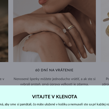
60 DNÍ NA VRÁTENIE
e v
Nenosené šperky môžete jednoducho vrátiť, a ak ste si
Po
vybrali prsteň, prvá úprava veľkosti je zdarma.
zdro
VRÁTENIE A VÝMENA >
VITAJTE V KLENOTA
á, aby sme si pamätali, čo máte uložené v košíku a nemuseli ste sa pri každej n