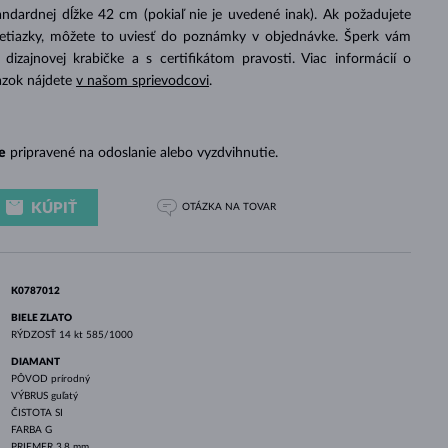
BIELE ZLATO
RUŽOVÉ ZLATO
BIELE ZLATO
ndardnej dĺžke 42 cm (pokiaľ nie je uvedené inak). Ak požadujete
retiazky, môžete to uviesť do poznámky v objednávke. Šperk vám
izajnovej krabičke a s certifikátom pravosti. Viac informácií o
azok nájdete
v našom sprievodcovi
.
e
pripravené na odoslanie alebo vyzdvihnutie.
KÚPIŤ
OTÁZKA
NA TOVAR
K0787012
BIELE ZLATO
RÝDZOSŤ
14 kt 585/1000
DIAMANT
PÔVOD
prírodný
VÝBRUS
guľatý
ČISTOTA
SI
FARBA
G
PRIEMER
3.8 mm