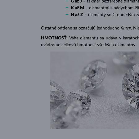
G až J
– takmer bezfarebné diamant
K až M
– diamantmi s nádychom žlte
N až Z
– diamanty so žltohnedým z
fancy
Ostatné odtiene sa označujú jednoducho
. Ni
HMOTNOSŤ:
Váha diamantu sa udáva v karátoch 
uvádzame celkovú hmotnosť všetkých diamantov.