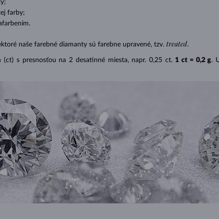
y;
j farby;
afarbením.
treated
ektoré naše farebné diamanty sú farebne upravené, tzv.
.
(ct) s presnosťou na 2 desatinné miesta, napr. 0,25 ct.
1 ct = 0,2 g
. 