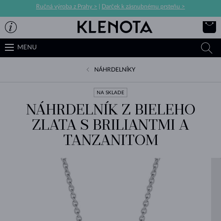
Ručná výroba z Prahy >
|
Darček k zásnubnému prsteňu >
MENU
NÁHRDELNÍKY
NA SKLADE
NÁHRDELNÍK Z BIELEHO
ZLATA S BRILIANTMI A
TANZANITOM