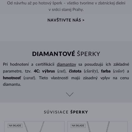
Od návrhu až po hotový šperk – všetko tvoríme v zlatníckej dielni
v srdci starej Prahy.
NAVŠTIVTE NÁS >
DIAMANTOVÉ
ŠPERKY
Pri hodnotení a certifikácii
diamantov
sa posudzujú ich základné
cut
clarity
color
parametre, tzv.
4C: výbrus
(
),
čistota
(
),
farba
(
) a
carat
hmotnosť
(
). Tieto vlastnosti majú zásadný vplyv na cenu
diamantu.
SÚVISIACE
ŠPERKY
NA SKLADE
NA SKLADE