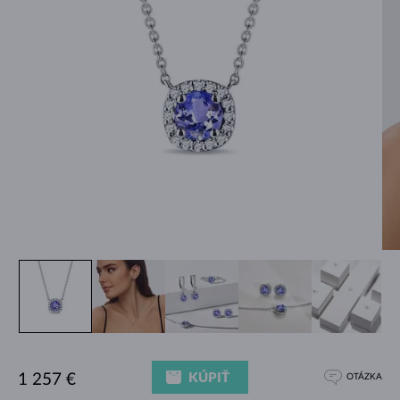
KÚPIŤ
1 257 €
OTÁZKA