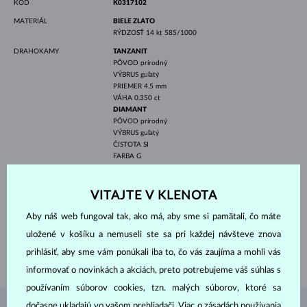
KÓD
K0317102
MATERIÁL
BIELE ZLATO
RÝDZOSŤ
14 kt 585/1000
DRAHOKAMY
TANZANIT
PÔVOD
prírodný
VÝBRUS
guľatý
PRIEMER
4.5 mm
VÁHA
0.350 ct
DIAMANT
PÔVOD
prírodný
VÝBRUS
guľatý
ČISTOTA
SI
FARBA
G
PRIEMER
1.1 mm
VÁHA
0.096 ct
VITAJTE V KLENOTA
ŠÍRKA
7.0 mm
Aby náš web fungoval tak, ako má, aby sme si pamätali, čo máte
VÝŠKA
7.0 mm
uložené v košíku a nemuseli ste sa pri každej návšteve znova
DĹŽKA
420.00 mm
prihlásiť, aby sme vám ponúkali iba to, čo vás zaujíma a mohli vás
VÁHA
1.70 g
informovať o novinkách a akciách, preto potrebujeme váš súhlas s
používaním súborov cookies, tzn. malých súborov, ktoré sa
dočasne ukladajú vo vašom prehliadači. Viac o zásadách používania