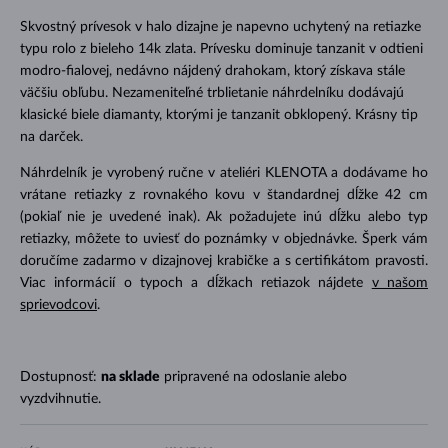
Skvostný prívesok v halo dizajne je napevno uchytený na retiazke
typu rolo z bieleho 14k zlata. Prívesku dominuje tanzanit v odtieni
modro-fialovej, nedávno nájdený drahokam, ktorý získava stále
väčšiu obľubu. Nezameniteľné trblietanie náhrdelníku dodávajú
klasické biele diamanty, ktorými je tanzanit obklopený. Krásny tip
na darček.
Náhrdelník je vyrobený ručne v ateliéri KLENOTA a dodávame ho
vrátane retiazky z rovnakého kovu v štandardnej dĺžke 42 cm
(pokiaľ nie je uvedené inak). Ak požadujete inú dĺžku alebo typ
retiazky, môžete to uviesť do poznámky v objednávke. Šperk vám
doručíme zadarmo v dizajnovej krabičke a s certifikátom pravosti.
Viac informácií o typoch a dĺžkach retiazok nájdete
v našom
sprievodcovi
.
Dostupnosť:
na sklade
pripravené na odoslanie alebo
vyzdvihnutie.