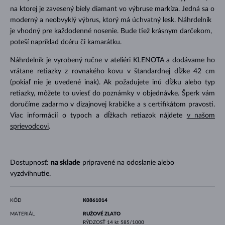
na ktorej je zavesený biely diamant vo výbruse markíza. Jedná sa o
moderný a neobvyklý výbrus, ktorý má úchvatný lesk. Náhrdelník
je vhodný pre každodenné nosenie. Bude tiež krásnym darčekom,
poteší napríklad dcéru či kamarátku.
Náhrdelník je vyrobený ručne v ateliéri KLENOTA a dodávame ho
vrátane retiazky z rovnakého kovu v štandardnej dĺžke 42 cm
(pokiaľ nie je uvedené inak). Ak požadujete inú dĺžku alebo typ
retiazky, môžete to uviesť do poznámky v objednávke. Šperk vám
doručíme zadarmo v dizajnovej krabičke a s certifikátom pravosti.
Viac informácií o typoch a dĺžkach retiazok nájdete
v našom
sprievodcovi
.
Dostupnosť:
na sklade
pripravené na odoslanie alebo
vyzdvihnutie.
KÓD
K0861014
MATERIÁL
RUŽOVÉ ZLATO
RÝDZOSŤ
14 kt 585/1000