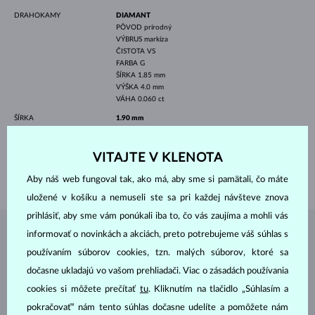
DRAHOKAMY
DIAMANT
PÔVOD
prírodný
VÝBRUS
markíza
ČISTOTA
VS
FARBA
G
ŠÍRKA
1.85 mm
VÝŠKA
4.0 mm
VÁHA
0.060 ct
ŠÍRKA
1.90 mm
VÝŠKA
6.70 mm
VITAJTE V KLENOTA
DĹŽKA
400 mm
VÁHA
1.15 g
Aby náš web fungoval tak, ako má, aby sme si pamätali, čo máte
uložené v košíku a nemuseli ste sa pri každej návšteve znova
prihlásiť, aby sme vám ponúkali iba to, čo vás zaujíma a mohli vás
informovať o novinkách a akciách, preto potrebujeme váš súhlas s
ŠPERKY Z
ATELIÉRU KLENOTA
používaním súborov cookies, tzn. malých súborov, ktoré sa
dočasne ukladajú vo vašom prehliadači. Viac o zásadách používania
cookies si môžete prečítať
tu
. Kliknutím na tlačidlo „Súhlasím a
pokračovať“ nám tento súhlas dočasne udelíte a pomôžete nám