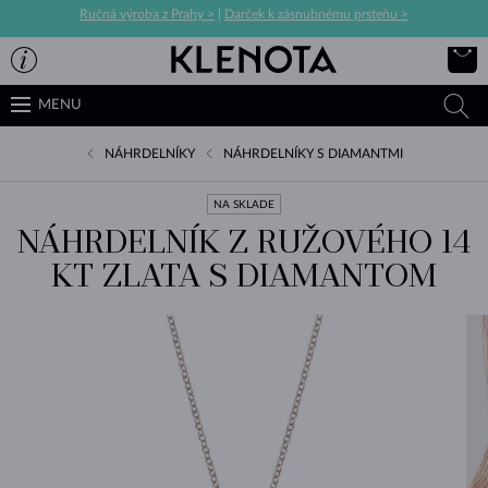
Ručná výroba z Prahy >
|
Darček k zásnubnému prsteňu >
MENU
NÁHRDELNÍKY
NÁHRDELNÍKY S DIAMANTMI
NA SKLADE
NÁHRDELNÍK Z RUŽOVÉHO 14
KT ZLATA S DIAMANTOM