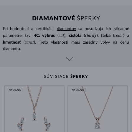
DIAMANTOVÉ
ŠPERKY
Pri hodnotení a certifikácii
diamantov
sa posudzujú ich základné
cut
clarity
color
parametre, tzv.
4C: výbrus
(
),
čistota
(
),
farba
(
) a
carat
hmotnosť
(
). Tieto vlastnosti majú zásadný vplyv na cenu
diamantu.
SÚVISIACE
ŠPERKY
NA SKLADE
NA SKLADE