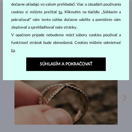
dočasne ukladajú vo vašom prehliadači. Viac o zásadách používania
cookies si môžete prečítať
tu
. Kliknutím na tlačidlo „Súhlasím a
ŠPERKY Z
ATELIÉRU KLENOTA
pokračovať“ nám tento súhlas dočasne udelíte a pomôžete nám
zlepšovať a sprehľadňovať naše stránky.
V opačnom prípade nebudeme môcť súbory cookies používať a
funkčnosť stránok bude obmedzená. Cookies môžete odmietnuť
tu
.
SÚHLASÍM A POKRAČOVAŤ