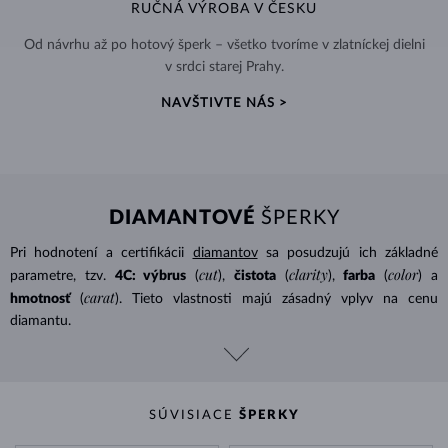
RUČNÁ VÝROBA V ČESKU
Od návrhu až po hotový šperk – všetko tvoríme v zlatníckej dielni
v srdci starej Prahy.
NAVŠTIVTE NÁS >
DIAMANTOVÉ
ŠPERKY
Pri hodnotení a certifikácii
diamantov
sa posudzujú ich základné
cut
clarity
color
parametre, tzv.
4C: výbrus
(
),
čistota
(
),
farba
(
) a
carat
hmotnosť
(
). Tieto vlastnosti majú zásadný vplyv na cenu
diamantu.
SÚVISIACE
ŠPERKY