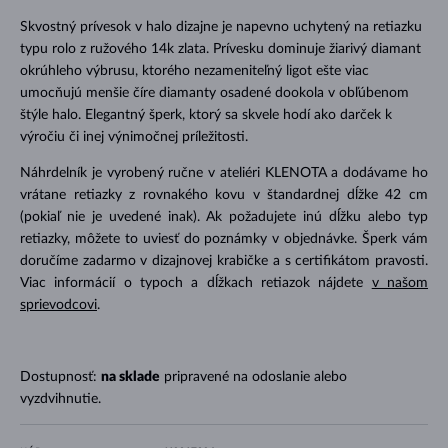
Skvostný prívesok v halo dizajne je napevno uchytený na retiazku
typu rolo z ružového 14k zlata. Prívesku dominuje žiarivý diamant
okrúhleho výbrusu, ktorého nezameniteľný ligot ešte viac
umocňujú menšie číre diamanty osadené dookola v obľúbenom
štýle halo. Elegantný šperk, ktorý sa skvele hodí ako darček k
výročiu či inej výnimočnej príležitosti.
Náhrdelník je vyrobený ručne v ateliéri KLENOTA a dodávame ho
vrátane retiazky z rovnakého kovu v štandardnej dĺžke 42 cm
(pokiaľ nie je uvedené inak). Ak požadujete inú dĺžku alebo typ
retiazky, môžete to uviesť do poznámky v objednávke. Šperk vám
doručíme zadarmo v dizajnovej krabičke a s certifikátom pravosti.
Viac informácií o typoch a dĺžkach retiazok nájdete
v našom
sprievodcovi
.
Dostupnosť:
na sklade
pripravené na odoslanie alebo
vyzdvihnutie.