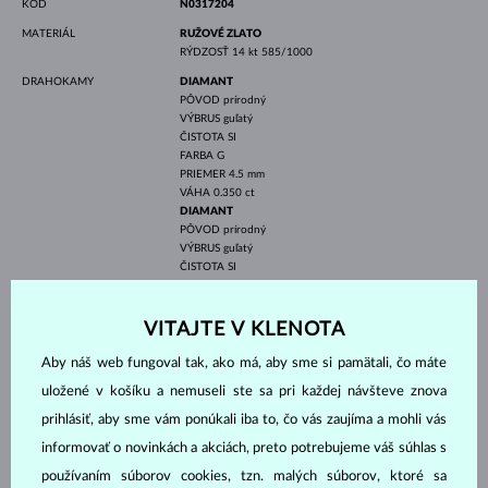
KÓD
N0317204
MATERIÁL
RUŽOVÉ ZLATO
RÝDZOSŤ
14 kt 585/1000
DRAHOKAMY
DIAMANT
PÔVOD
prírodný
VÝBRUS
guľatý
ČISTOTA
SI
FARBA
G
PRIEMER
4.5 mm
VÁHA
0.350 ct
DIAMANT
PÔVOD
prírodný
VÝBRUS
guľatý
ČISTOTA
SI
FARBA
G
PRIEMER
1.1 mm
VÁHA
0.096 ct
VITAJTE V KLENOTA
ŠÍRKA
7.0 mm
Aby náš web fungoval tak, ako má, aby sme si pamätali, čo máte
VÝŠKA
7.0 mm
uložené v košíku a nemuseli ste sa pri každej návšteve znova
DĹŽKA
420.00 mm
prihlásiť, aby sme vám ponúkali iba to, čo vás zaujíma a mohli vás
VÁHA
1.70 g
informovať o novinkách a akciách, preto potrebujeme váš súhlas s
používaním súborov cookies, tzn. malých súborov, ktoré sa