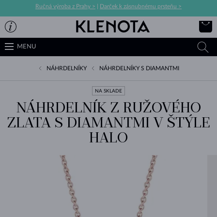
Ručná výroba z Prahy >
|
Darček k zásnubnému prsteňu >
MENU
NÁHRDELNÍKY
NÁHRDELNÍKY S DIAMANTMI
NA SKLADE
NÁHRDELNÍK Z RUŽOVÉHO
ZLATA S DIAMANTMI V ŠTÝLE
HALO