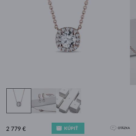
KÚPIŤ
2 779 €
OTÁZKA