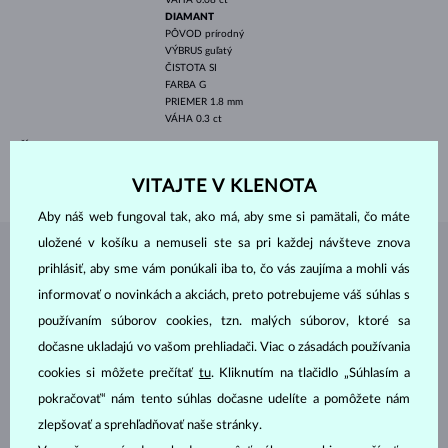
DIAMANT
PÔVOD
prírodný
VÝBRUS
guľatý
ČISTOTA
SI
FARBA
G
PRIEMER
1.8 mm
VÁHA
0.3 ct
ŠÍRKA
6.5 mm
VÁHA
1.25 g
VITAJTE V KLENOTA
Aby náš web fungoval tak, ako má, aby sme si pamätali, čo máte
uložené v košíku a nemuseli ste sa pri každej návšteve znova
ŠPERKY Z
ATELIÉRU KLENOTA
prihlásiť, aby sme vám ponúkali iba to, čo vás zaujíma a mohli vás
informovať o novinkách a akciách, preto potrebujeme váš súhlas s
používaním súborov cookies, tzn. malých súborov, ktoré sa
dočasne ukladajú vo vašom prehliadači. Viac o zásadách používania
cookies si môžete prečítať
tu
. Kliknutím na tlačidlo „Súhlasím a
pokračovať“ nám tento súhlas dočasne udelíte a pomôžete nám
zlepšovať a sprehľadňovať naše stránky.