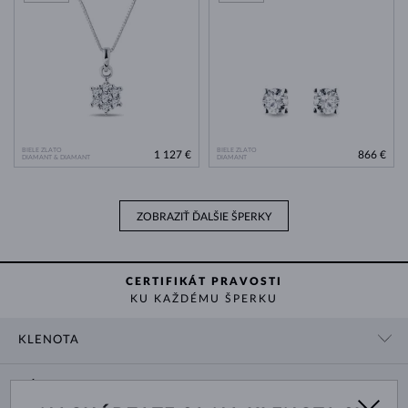
BIELE ZLATO
BIELE ZLATO
1 127 €
866 €
DIAMANT & DIAMANT
DIAMANT
ZOBRAZIŤ ĎALŠIE ŠPERKY
CERTIFIKÁT PRAVOSTI
KU KAŽDÉMU ŠPERKU
KLENOTA
KONTAKTNÉ ÚDAJE
NÁKUP
SHOWROOM