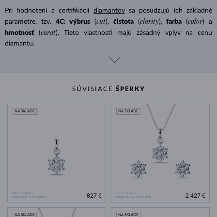
Pri hodnotení a certifikácii
diamantov
sa posudzujú ich základné
cut
clarity
color
parametre, tzv.
4C: výbrus
(
),
čistota
(
),
farba
(
) a
carat
hmotnosť
(
). Tieto vlastnosti majú zásadný vplyv na cenu
diamantu.
SÚVISIACE
ŠPERKY
NA SKLADE
NA SKLADE
BIELE ZLATO
BIELE ZLATO
827 €
2 427 €
DIAMANT & DIAMANT
DIAMANT & DIAMANT
NA SKLADE
NA SKLADE