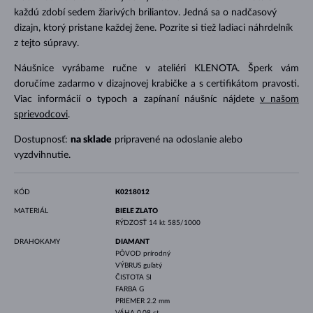
každú zdobí sedem žiarivých briliantov. Jedná sa o nadčasový
dizajn, ktorý pristane každej žene. Pozrite si tiež ladiaci náhrdelník
z tejto súpravy.
Náušnice vyrábame ručne v ateliéri KLENOTA. Šperk vám
doručíme zadarmo v dizajnovej krabičke a s certifikátom pravosti.
Viac informácií o typoch a zapínaní náušníc nájdete
v našom
sprievodcovi
.
Dostupnosť:
na sklade
pripravené na odoslanie alebo
vyzdvihnutie.
KÓD
K0218012
MATERIÁL
BIELE ZLATO
RÝDZOSŤ
14 kt 585/1000
DRAHOKAMY
DIAMANT
PÔVOD
prírodný
VÝBRUS
guľatý
ČISTOTA
SI
FARBA
G
PRIEMER
2.2 mm
VÁHA
0.08 ct