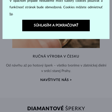
V opačnom prípade nebudeme môcť súbory cookies používať a
funkčnosť stránok bude obmedzená. Cookies môžete odmietnuť
tu
.
SÚHLASÍM A POKRAČOVAŤ
RUČNÁ VÝROBA V ČESKU
Od návrhu až po hotový šperk – všetko tvoríme v zlatníckej dielni
v srdci starej Prahy.
NAVŠTIVTE NÁS >
DIAMANTOVÉ
ŠPERKY