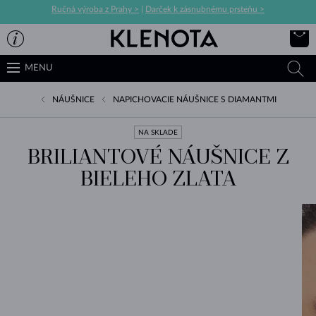
Ručná výroba z Prahy >
|
Darček k zásnubnému prsteňu >
MENU
NÁUŠNICE
NAPICHOVACIE NÁUŠNICE S DIAMANTMI
NA SKLADE
BRILIANTOVÉ NÁUŠNICE Z
BIELEHO ZLATA