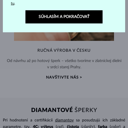
tu
.
SÚHLASÍM A POKRAČOVAŤ
RUČNÁ VÝROBA V ČESKU
Od návrhu až po hotový šperk – všetko tvoríme v zlatníckej dielni
v srdci starej Prahy.
NAVŠTIVTE NÁS >
DIAMANTOVÉ
ŠPERKY
Pri hodnotení a certifikácii
diamantov
sa posudzujú ich základné
cut
clarity
color
parametre, tzv.
4C: výbrus
(
),
čistota
(
),
farba
(
) a