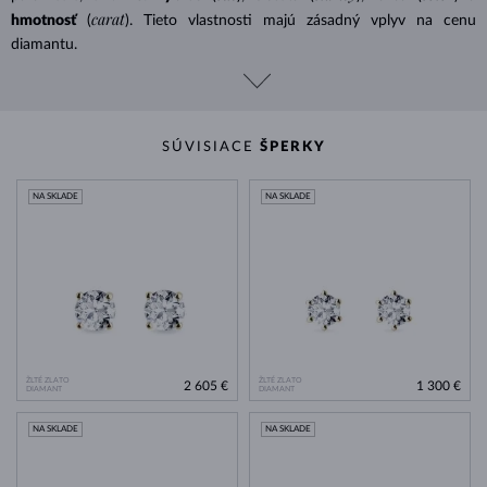
carat
hmotnosť
(
). Tieto vlastnosti majú zásadný vplyv na cenu
diamantu.
SÚVISIACE
ŠPERKY
NA SKLADE
NA SKLADE
ŽLTÉ ZLATO
ŽLTÉ ZLATO
2 605 €
1 300 €
DIAMANT
DIAMANT
NA SKLADE
NA SKLADE