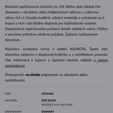
Klasické napichovacie náušnice zo 14k žltého zlata zdobia číre
diamanty v okrúhlom alebo briliantovom výbruse s celkovou
váhou 0,6 ct. Vysoko kvalitné, odolné materiály a uchytenie na 6
krapní z nich robí ideálny doplnok pre každodenné nosenie.
Diamantové napichovačky pristanú ženám všetkých vekov i štýlov
a zaručene pritiahnu obdivné pohľady. Zažiarte nadčasovým
klenotom.
Náušnice vyrábame ručne v ateliéri KLENOTA. Šperk vám
doručíme zadarmo v dizajnovej krabičke a s certifikátom pravosti.
Viac informácií o typoch a zapínaní náušníc nájdete
v našom
sprievodcovi
.
Dostupnosť:
na sklade
pripravené na odoslanie alebo
vyzdvihnutie.
KÓD
E0930203
MATERIÁL
ŽLTÉ ZLATO
RÝDZOSŤ
14 kt 585/1000
DRAHOKAMY
DIAMANT