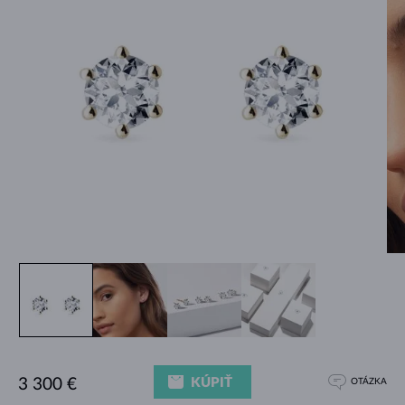
KÚPIŤ
3 300 €
OTÁZKA