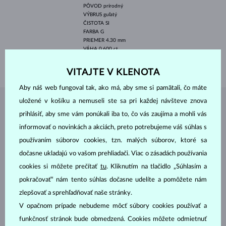
PÔVOD
prírodný
VÝBRUS
guľatý
ČISTOTA
SI
FARBA
G
PRIEMER
4.30 mm
VÁHA
0.600 ct
VÁHA
0.90 g
VITAJTE V KLENOTA
Aby náš web fungoval tak, ako má, aby sme si pamätali, čo máte
uložené v košíku a nemuseli ste sa pri každej návšteve znova
ŠPERKY Z
ATELIÉRU KLENOTA
prihlásiť, aby sme vám ponúkali iba to, čo vás zaujíma a mohli vás
informovať o novinkách a akciách, preto potrebujeme váš súhlas s
používaním súborov cookies, tzn. malých súborov, ktoré sa
dočasne ukladajú vo vašom prehliadači. Viac o zásadách používania
cookies si môžete prečítať
tu
. Kliknutím na tlačidlo „Súhlasím a
pokračovať“ nám tento súhlas dočasne udelíte a pomôžete nám
zlepšovať a sprehľadňovať naše stránky.
V opačnom prípade nebudeme môcť súbory cookies používať a
funkčnosť stránok bude obmedzená. Cookies môžete odmietnuť