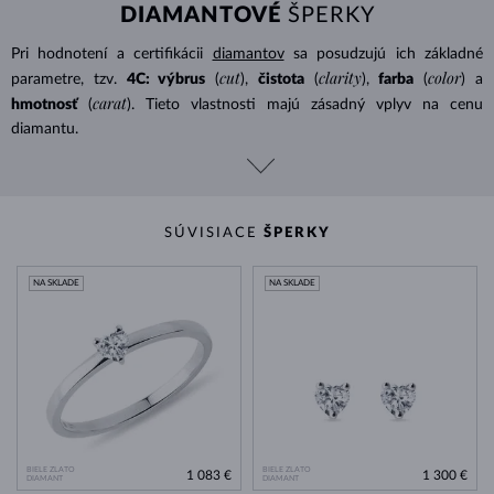
DIAMANTOVÉ
ŠPERKY
Pri hodnotení a certifikácii
diamantov
sa posudzujú ich základné
cut
clarity
color
parametre, tzv.
4C: výbrus
(
),
čistota
(
),
farba
(
) a
carat
hmotnosť
(
). Tieto vlastnosti majú zásadný vplyv na cenu
diamantu.
SÚVISIACE
ŠPERKY
NA SKLADE
NA SKLADE
BIELE ZLATO
BIELE ZLATO
1 083 €
1 300 €
DIAMANT
DIAMANT