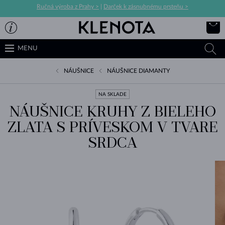
Ručná výroba z Prahy >
|
Darček k zásnubnému prsteňu >
MENU
NÁUŠNICE
NÁUŠNICE DIAMANTY
NA SKLADE
NÁUŠNICE KRUHY Z BIELEHO
ZLATA S PRÍVESKOM V TVARE
SRDCA