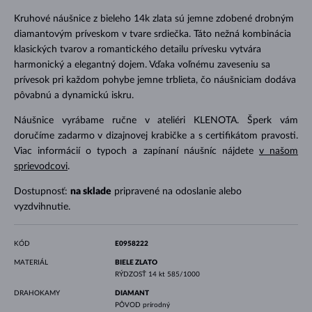
Kruhové náušnice z bieleho 14k zlata sú jemne zdobené drobným
diamantovým príveskom v tvare srdiečka. Táto nežná kombinácia
klasických tvarov a romantického detailu prívesku vytvára
harmonický a elegantný dojem. Vďaka voľnému zaveseniu sa
prívesok pri každom pohybe jemne trblieta, čo náušniciam dodáva
pôvabnú a dynamickú iskru.
Náušnice vyrábame ručne v ateliéri KLENOTA. Šperk vám
doručíme zadarmo v dizajnovej krabičke a s certifikátom pravosti.
Viac informácií o typoch a zapínaní náušníc nájdete
v našom
sprievodcovi
.
Dostupnosť:
na sklade
pripravené na odoslanie alebo
vyzdvihnutie.
KÓD
E0958222
MATERIÁL
BIELE ZLATO
RÝDZOSŤ
14 kt 585/1000
DRAHOKAMY
DIAMANT
PÔVOD
prírodný