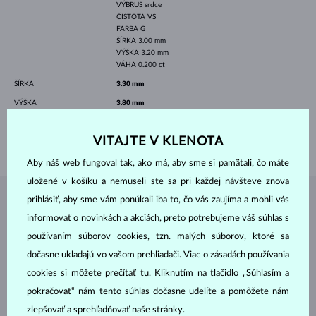
VÝBRUS
srdce
ČISTOTA
VS
FARBA
G
ŠÍRKA
3.00 mm
VÝŠKA
3.20 mm
VÁHA
0.200 ct
ŠÍRKA
3.30 mm
VÝŠKA
3.80 mm
DĹŽKA
18.00 mm
VITAJTE V KLENOTA
VÁHA
1.95 g
Aby náš web fungoval tak, ako má, aby sme si pamätali, čo máte
uložené v košíku a nemuseli ste sa pri každej návšteve znova
prihlásiť, aby sme vám ponúkali iba to, čo vás zaujíma a mohli vás
ŠPERKY Z
ATELIÉRU KLENOTA
informovať o novinkách a akciách, preto potrebujeme váš súhlas s
používaním súborov cookies, tzn. malých súborov, ktoré sa
dočasne ukladajú vo vašom prehliadači. Viac o zásadách používania
cookies si môžete prečítať
tu
. Kliknutím na tlačidlo „Súhlasím a
pokračovať“ nám tento súhlas dočasne udelíte a pomôžete nám
zlepšovať a sprehľadňovať naše stránky.