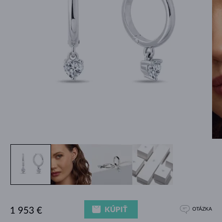
KÚPIŤ
1 953 €
OTÁZKA