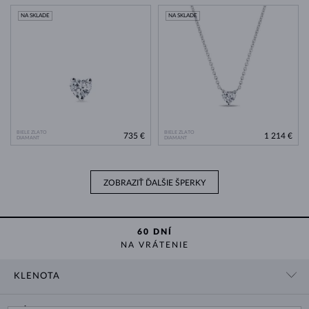
NA SKLADE
NA SKLADE
BIELE ZLATO
BIELE ZLATO
735 €
1 214 €
DIAMANT
DIAMANT
ZOBRAZIŤ ĎALŠIE ŠPERKY
60 DNÍ
NA VRÁTENIE
KLENOTA
KONTAKTNÉ ÚDAJE