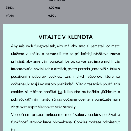
ŠÍRKA
3.00 mm
VÁHA
0.50 g
VITAJTE V KLENOTA
ŠPERKY Z
ATELIÉRU KLENOTA
Aby náš web fungoval tak, ako má, aby sme si pamätali, čo máte
uložené v košíku a nemuseli ste sa pri každej návšteve znova
prihlásiť, aby sme vám ponúkali iba to, čo vás zaujíma a mohli vás
informovať o novinkách a akciách, preto potrebujeme váš súhlas s
používaním súborov cookies, tzn. malých súborov, ktoré sa
dočasne ukladajú vo vašom prehliadači. Viac o zásadách používania
cookies si môžete prečítať
tu
. Kliknutím na tlačidlo „Súhlasím a
pokračovať“ nám tento súhlas dočasne udelíte a pomôžete nám
zlepšovať a sprehľadňovať naše stránky.
V opačnom prípade nebudeme môcť súbory cookies používať a
funkčnosť stránok bude obmedzená. Cookies môžete odmietnuť
tu
.