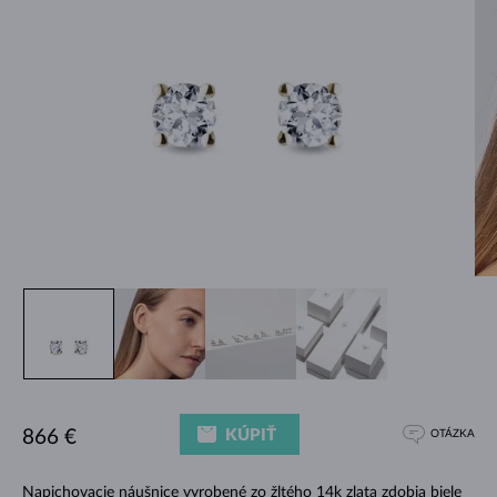
KÚPIŤ
866 €
OTÁZKA
Napichovacie náušnice
vyrobené zo žltého 14k zlata zdobia biele