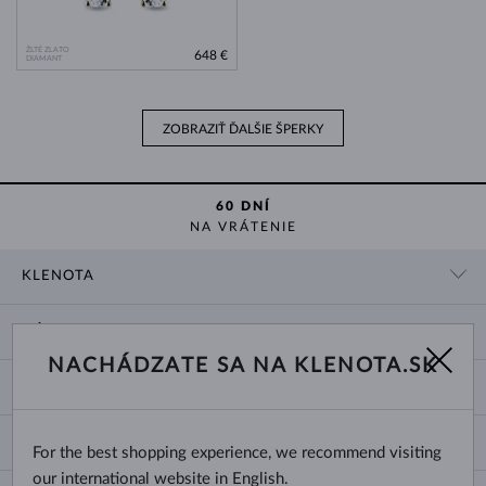
ŽLTÉ ZLATO
648 €
DIAMANT
ZOBRAZIŤ ĎALŠIE ŠPERKY
60 DNÍ
NA VRÁTENIE
KLENOTA
KONTAKTNÉ ÚDAJE
NÁKUP
SHOWROOM
NACHÁDZATE SA NA KLENOTA.SK
DODANIE A PLATBA ZA TOVAR
O NÁS
O ŠPERKOCH
VRÁTENIE A VÝMENA
PRE MÉDIÁ
VEĽKOSTI A ÚPRAVY PRSTEŇOV
REKLAMÁCIA
BLOG
CHANGE COUNTRY
For the best shopping experience, we recommend visiting
TYPY A DĹŽKY RETIAZOK
VÝBER SVADOBNÝCH OBRÚČOK
our international website in English.
DĹŽKY NÁRAMKOV
CERTIFIKÁTY PRAVOSTI