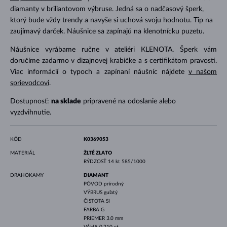
diamanty v briliantovom výbruse. Jedná sa o nadčasový šperk,
ktorý bude vždy trendy a navyše si uchová svoju hodnotu. Tip na
zaujímavý darček. Náušnice sa zapínajú na klenotnícku puzetu.
Náušnice vyrábame ručne v ateliéri KLENOTA. Šperk vám
doručíme zadarmo v dizajnovej krabičke a s certifikátom pravosti.
Viac informácií o typoch a zapínaní náušníc nájdete
v našom
sprievodcovi
.
Dostupnosť:
na sklade
pripravené na odoslanie alebo
vyzdvihnutie.
KÓD
K0369053
MATERIÁL
ŽLTÉ ZLATO
RÝDZOSŤ
14 kt 585/1000
DRAHOKAMY
DIAMANT
PÔVOD
prírodný
VÝBRUS
guľatý
ČISTOTA
SI
FARBA
G
PRIEMER
3.0 mm
VÁHA
0.210 ct