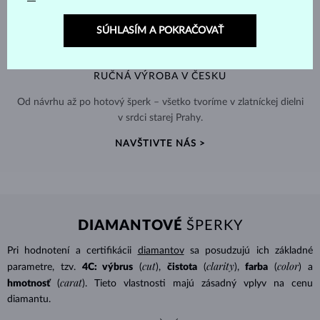
SÚHLASÍM A POKRAČOVAŤ
RUČNÁ VÝROBA V ČESKU
Od návrhu až po hotový šperk – všetko tvoríme v zlatníckej dielni
v srdci starej Prahy.
NAVŠTIVTE NÁS >
DIAMANTOVÉ
ŠPERKY
Pri hodnotení a certifikácii
diamantov
sa posudzujú ich základné
cut
clarity
color
parametre, tzv.
4C: výbrus
(
),
čistota
(
),
farba
(
) a
carat
hmotnosť
(
). Tieto vlastnosti majú zásadný vplyv na cenu
diamantu.