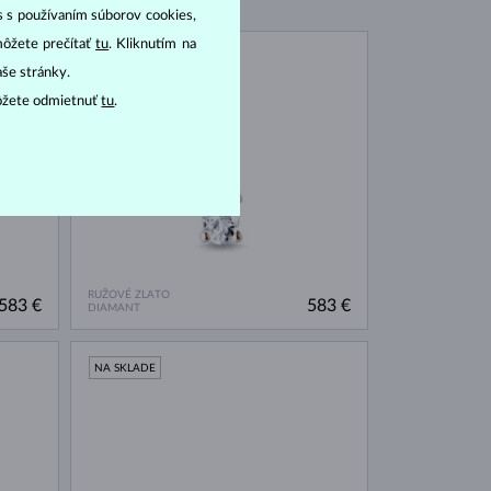
as s používaním súborov cookies,
môžete prečítať
tu
. Kliknutím na
NA SKLADE
aše stránky.
ôžete odmietnuť
tu
.
RUŽOVÉ ZLATO
583 €
583 €
DIAMANT
NA SKLADE