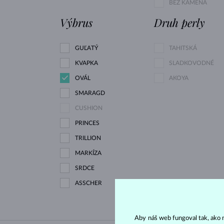
BEZ KAMEŇA
Výbrus
Druh perly
GUĽATÝ
TAHITSKÁ
KVAPKA
SLADKOVODNÉ
OVÁL
AKOYA
SMARAGD
CUSHION
PRINCES
TRILLION
MARKÍZA
SRDCE
ASSCHER
Aby náš web fungoval tak, ako m