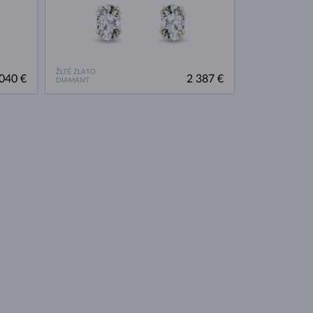
ŽLTÉ ZLATO
040 €
2 387 €
DIAMANT