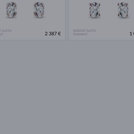
 ZLATO
RUŽOVÉ ZLATO
2 387 €
1 
NT
DIAMANT