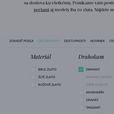
sa doslova ku všetkému. Ponúkame vám pestr
perlami
aj modely iba zo zlata. Nájdete m
ZORADIŤ PODĽA
OBĽÚBENOSTI
DOSTUPNOSTI
NOVINIEK
CE
Materiál
Drahokam
BIELE ZLATO
DIAMANT
ŽLTÉ ZLATO
DIAMANT MODRÝ
RUŽOVÉ ZLATO
ZAFÍR RUŽOVÝ
AKVAMARÍN
GRANÁT
TANZANIT