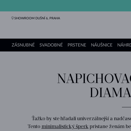
SHOWROOM DUŠNÍ 6, PRAHA
ZÁSNUBNÉ
SVADOBNÉ
PRSTENE
NÁUŠNICE
NÁHRD
Zásnubné prstene
Svadobné obrúčky
Prstene
Náušnice
Náhrdelníky
Náramky
Perly
Šperky
Darčeky
Kolekcie KLENOTA
NAPICHOVAC
DIAMA
Ťažko by ste hľadali univerzálnejší a nadča
Tento
minimalistický šperk
pristane ženám bez