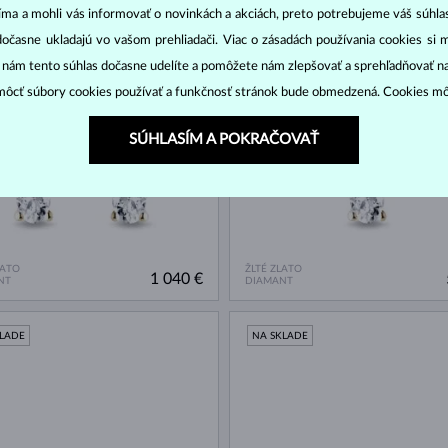
jíma a mohli vás informovať o novinkách a akciách, preto potrebujeme váš súhl
dočasne ukladajú vo vašom prehliadači. Viac o zásadách používania cookies si 
KLADE
NA SKLADE
“ nám tento súhlas dočasne udelíte a pomôžete nám zlepšovať a sprehľadňovať n
ôcť súbory cookies používať a funkčnosť stránok bude obmedzená. Cookies m
SÚHLASÍM A POKRAČOVAŤ
LATO
ŽLTÉ ZLATO
1 040 €
NT
DIAMANT
KLADE
NA SKLADE