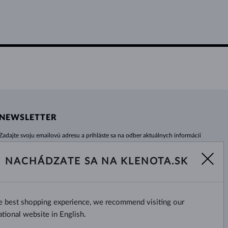
NEWSLETTER
Zadajte svoju emailovú adresu a prihláste sa na odber aktuálnych informácií
z e-shopu klenota.sk.
Žiadna novinka, akcia či zľava Vám už neunikne!
NACHÁDZATE SA NA KLENOTA.SK
ODOBERAŤ
he best shopping experience, we recommend visiting our
Áno, chcem dostávať zaujímavé
novinky na e-mail.
ational website in English.