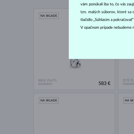
vám ponúkali iba to, čo vás zau
tzn. malých súborov, ktoré sa 
NA SKLADE
NA S
tlačidlo „Súhlasím a pokračovať
V opačnom prípade nebudeme m
BIELE ZLATO
ŽLTÉ Z
583 €
DIAMANT
DIAMA
NA SKLADE
NA S