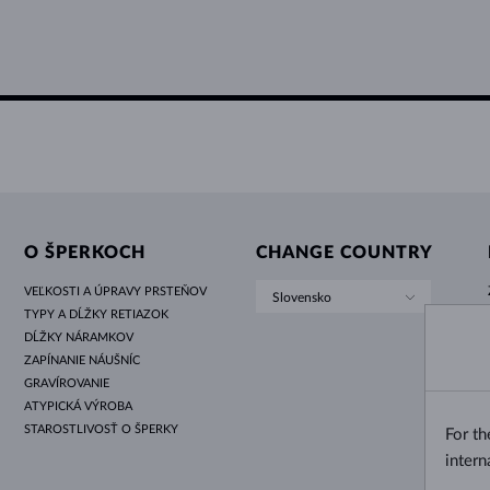
O ŠPERKOCH
CHANGE COUNTRY
VEĽKOSTI A ÚPRAVY PRSTEŇOV
Slovensko
TYPY A DĹŽKY RETIAZOK
DĹŽKY NÁRAMKOV
ZAPÍNANIE NÁUŠNÍC
GRAVÍROVANIE
ATYPICKÁ VÝROBA
STAROSTLIVOSŤ O ŠPERKY
For t
intern