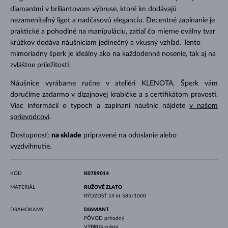
diamantmi v briliantovom výbruse, ktoré im dodávajú
nezameniteľný ligot a nadčasovú eleganciu. Decentné zapínanie je
praktické a pohodlné na manipuláciu, zatiaľ čo mierne oválny tvar
krúžkov dodáva náušniciam jedinečný a vkusný vzhľad. Tento
mimoriadny šperk je ideálny ako na každodenné nosenie, tak aj na
zvláštne príležitosti.
Náušnice vyrábame ručne v ateliéri KLENOTA. Šperk vám
doručíme zadarmo v dizajnovej krabičke a s certifikátom pravosti.
Viac informácií o typoch a zapínaní náušníc nájdete
v našom
sprievodcovi
.
Dostupnosť:
na sklade
pripravené na odoslanie alebo
vyzdvihnutie.
KÓD
K0789014
MATERIÁL
RUŽOVÉ ZLATO
RÝDZOSŤ
14 kt 585/1000
DRAHOKAMY
DIAMANT
PÔVOD
prírodný
VÝBRUS
guľatý