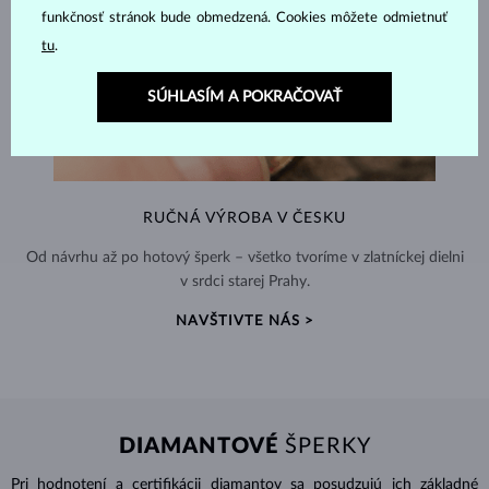
funkčnosť stránok bude obmedzená. Cookies môžete odmietnuť
tu
.
SÚHLASÍM A POKRAČOVAŤ
RUČNÁ VÝROBA V ČESKU
Od návrhu až po hotový šperk – všetko tvoríme v zlatníckej dielni
v srdci starej Prahy.
NAVŠTIVTE NÁS >
DIAMANTOVÉ
ŠPERKY
Pri hodnotení a certifikácii
diamantov
sa posudzujú ich základné