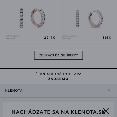
RUŽOVÉ ZLATO
RUŽOVÉ ZLATO
2 344 €
866 €
DIAMANT
DIAMANT
ZOBRAZIŤ ĎALŠIE ŠPERKY
ŠTANDARDNÁ DOPRAVA
ZADARMO
KLENOTA
KONTAKTNÉ ÚDAJE
NÁKUP
SHOWROOM
NACHÁDZATE SA NA KLENOTA.SK
DODANIE A PLATBA ZA TOVAR
O NÁS