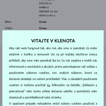
ČISTOTA
SI
FARBA
G
PRIEMER
1.0 mm
VÁHA
0.140 ct
ŠÍRKA
13 mm
VÝŠKA
14 mm
VÁHA
2.45 g
VITAJTE V KLENOTA
Aby náš web fungoval tak, ako má, aby sme si pamätali, čo máte
uložené v košíku a nemuseli ste sa pri každej návšteve znova
ŠPERKY Z
ATELIÉRU KLENOTA
prihlásiť, aby sme vám ponúkali iba to, čo vás zaujíma a mohli vás
informovať o novinkách a akciách, preto potrebujeme váš súhlas s
používaním súborov cookies, tzn. malých súborov, ktoré sa
dočasne ukladajú vo vašom prehliadači. Viac o zásadách používania
cookies si môžete prečítať
tu
. Kliknutím na tlačidlo „Súhlasím a
pokračovať“ nám tento súhlas dočasne udelíte a pomôžete nám
zlepšovať a sprehľadňovať naše stránky.
V opačnom prípade nebudeme môcť súbory cookies používať a