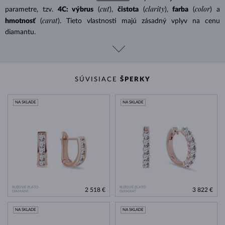
cut
clarity
color
parametre, tzv.
4C: výbrus
(
),
čistota
(
),
farba
(
) a
carat
hmotnosť
(
). Tieto vlastnosti majú zásadný vplyv na cenu
diamantu.
SÚVISIACE
ŠPERKY
NA SKLADE
NA SKLADE
RUŽOVÉ ZLATO
RUŽOVÉ ZLATO
2 518 €
3 822 €
DIAMANT
DIAMANT
NA SKLADE
NA SKLADE