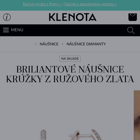
Ručná výroba z Prahy >
|
Darček k zásnubnému prsteňu >
MENU
NÁUŠNICE
NÁUŠNICE DIAMANTY
NA SKLADE
BRILIANTOVÉ NÁUŠNICE
KRÚŽKY Z RUŽOVÉHO ZLATA