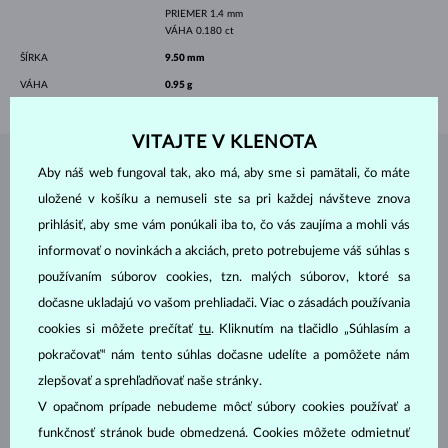
PRIEMER
1.4 mm
VÁHA
0.180 ct
ŠÍRKA
9.50 mm
VÁHA
0.95 g
VITAJTE V KLENOTA
Aby náš web fungoval tak, ako má, aby sme si pamätali, čo máte
ŠPERKY Z
ATELIÉRU KLENOTA
uložené v košíku a nemuseli ste sa pri každej návšteve znova
prihlásiť, aby sme vám ponúkali iba to, čo vás zaujíma a mohli vás
informovať o novinkách a akciách, preto potrebujeme váš súhlas s
používaním súborov cookies, tzn. malých súborov, ktoré sa
dočasne ukladajú vo vašom prehliadači. Viac o zásadách používania
cookies si môžete prečítať
tu
. Kliknutím na tlačidlo „Súhlasím a
pokračovať“ nám tento súhlas dočasne udelíte a pomôžete nám
zlepšovať a sprehľadňovať naše stránky.
V opačnom prípade nebudeme môcť súbory cookies používať a
funkčnosť stránok bude obmedzená. Cookies môžete odmietnuť