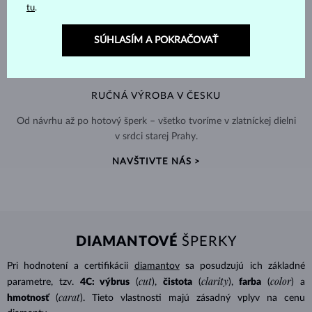
tu
.
SÚHLASÍM A POKRAČOVAŤ
RUČNÁ VÝROBA V ČESKU
Od návrhu až po hotový šperk – všetko tvoríme v zlatníckej dielni
v srdci starej Prahy.
NAVŠTIVTE NÁS >
DIAMANTOVÉ
ŠPERKY
Pri hodnotení a certifikácii
diamantov
sa posudzujú ich základné
cut
clarity
color
parametre, tzv.
4C: výbrus
(
),
čistota
(
),
farba
(
) a
carat
hmotnosť
(
). Tieto vlastnosti majú zásadný vplyv na cenu