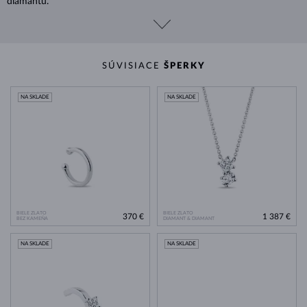
diamantu.
SÚVISIACE
ŠPERKY
NA SKLADE
NA SKLADE
BIELE ZLATO
BIELE ZLATO
370 €
1 387 €
BEZ KAMEŇA
DIAMANT & DIAMANT
NA SKLADE
NA SKLADE