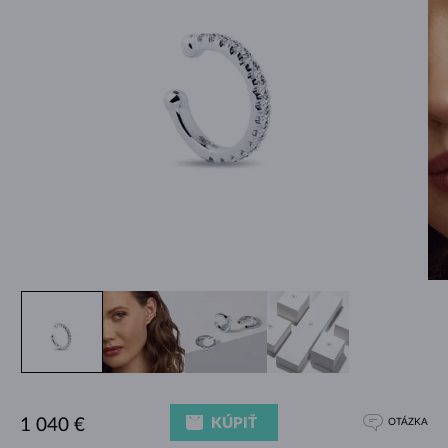
KÚPIŤ
1 040 €
OTÁZKA