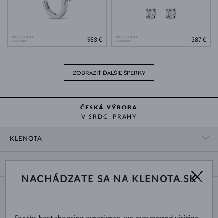
BIELE ZLATO
BIELE ZLATO
953 €
387 €
DIAMANT
DIAMANT
ZOBRAZIŤ ĎALŠIE ŠPERKY
ČESKÁ VÝROBA
V SRDCI PRAHY
KLENOTA
KONTAKTNÉ ÚDAJE
NÁKUP
SHOWROOM
NACHÁDZATE SA NA KLENOTA.SK
DODANIE A PLATBA ZA TOVAR
O NÁS
O ŠPERKOCH
VRÁTENIE A VÝMENA
PRE MÉDIÁ
VEĽKOSTI A ÚPRAVY PRSTEŇOV
REKLAMÁCIA
BLOG
CHANGE COUNTRY