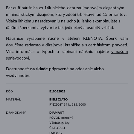
Ear cuff náušnica zo 14k bieleho zlata zaujme svojim elegantným
minimalistickým dizajnom, ktorý zdobí trblietavý rad 15 briliantov.
Vďaka ľahkému nasadzovaniu na ucho ju ľahko skombinujete s
ďalšími šperkami a vytvoríte tak jedinečný a osobitý vzhľad.
Náušnice vyrábame ručne v ateliéri KLENOTA. Šperk vám
doručíme zadarmo v dizajnovej krabičke a s certifikátom pravosti.
Viac informácií o typoch a zapínaní náušníc nájdete
v našom
sprievodcovi
.
Dostupnosť:
na sklade
pripravené na odoslanie alebo
vyzdvihnutie.
KÓD
E1005202S
MATERIÁL
BIELE ZLATO
RÝDZOSŤ
14 kt 585/1000
DRAHOKAMY
DIAMANT
PÔVOD
prírodný
VÝBRUS
guľatý
ČISTOTA
SI
FARBA
G