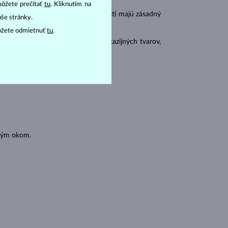
môžete prečítať
tu
. Kliknutím na
r
carat
) a
hmotnosť
(
). Tieto vlastnosti majú zásadný
aše stránky.
ôžete odmietnuť
tu
.
 sa brúsia aj do mnohých tzv. fantazijných tvarov,
ásnubných prsteňov
).
oľným okom.