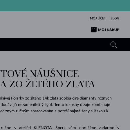
MÔJ ÚČET
BLOG
MÔJ NÁKUP
TOVÉ NÁUŠNICE
ŽLTÉ ZLATO
TANZANITY
TURMALÍNY
ZAFÍRY
A ZO ŽLTÉHO ZLATA
RUŽOVÉ ZLATO
TOPÁSY
VLTAVÍNY
SMARAGDY
TURMALÍNY
MINERÁLY
VLTAVÍNY
nivej Polárky zo žltého 14k zlata zdobia číre diamanty rôznych
VÝNIMOČNÝ
ELEGANCIA
NÁRAMKY
KOLEKCIE
PRÍVESKY
KRÁSOU
KRÁSNE
ŠPERKY
KRÁSU
LÁSKA
u dodávajú nezameniteľný ligot. Tento luxusný dizajn kombinuje
VLTAVÍNY
PERLOVÉ PRÍVESKY
MINERÁLY
recíznym ručným spracovaním a poteší najmä ženy s láskou k
PRE BÁBÄTKÁ
BIELE ZLATO
SVADOBNÉ
SVADOBNÉ
ŽLTÉ ZLATO
ŽLTÉ ZLATO
POZRIEŤ
POZRIEŤ
POZRIEŤ
POZRIEŤ
POZRIEŤ
POZRIEŤ
POZRIEŤ
POZRIEŤ
POZRIEŤ
POZRIEŤ
 ručne v ateliéri KLENOTA. Šperk vám doručíme zadarmo v