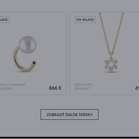
KLADE
NA SKLADE
LATO & DIAMANT
ŽLTÉ ZLATO
866 €
6
OVODNÉ
DIAMANT
ZOBRAZIŤ ĎALŠIE ŠPERKY