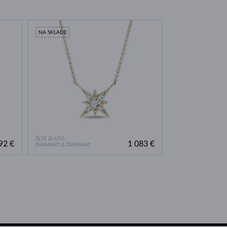
NA SKLADE
ŽLTÉ ZLATO
92 €
1 083 €
DIAMANT & DIAMANT