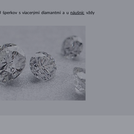
U šperkov s viacerými diamantmi a u
náušníc
vždy