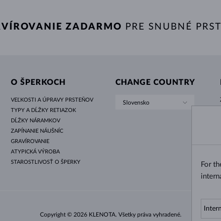
VÍROVANIE ZADARMO
PRE SNUBNÉ PRS
O ŠPERKOCH
CHANGE COUNTRY
VEĽKOSTI A ÚPRAVY PRSTEŇOV
Slovensko
TYPY A DĹŽKY RETIAZOK
DĹŽKY NÁRAMKOV
ZAPÍNANIE NÁUŠNÍC
GRAVÍROVANIE
ATYPICKÁ VÝROBA
STAROSTLIVOSŤ O ŠPERKY
For t
intern
Copyright © 2026 KLENOTA. Všetky práva vyhradené.