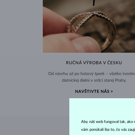
RUČNÁ VÝROBA V ČESKU
Od návrhu až po hotový šperk – všetko tvorím
zlatníckej dielni v srdci starej Prahy.
NAVŠTIVTE NÁS >
Aby náš web fungoval tak, ako m
vám ponúkali iba to, čo vás zau