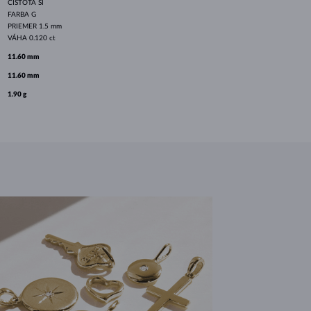
ČISTOTA
SI
FARBA
G
PRIEMER
1.5 mm
VÁHA
0.120 ct
11.60 mm
11.60 mm
1.90 g