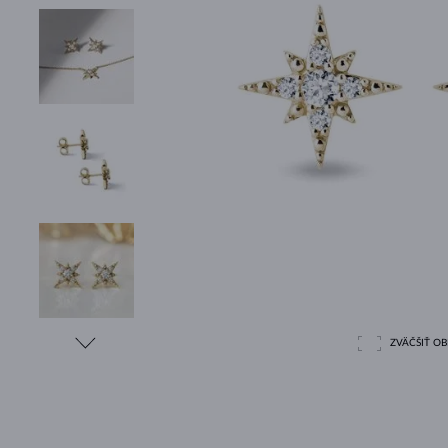
ZVÄČŠIŤ O