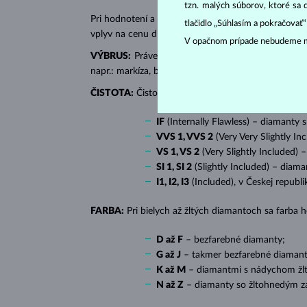
tzn. malých súborov, ktoré sa 
Pri hodnotení a certifikácii
diamantov
sa posudzujú 
tlačidlo „Súhlasím a pokračovať
vplyv na cenu diamantu.
V opačnom prípade nebudeme m
VÝBRUS:
Práve správny výbrus dodáva diamantu jeh
napr.: markíza, bageta, srdiečko, slza, ovál či prin
ČISTOTA:
Čistotu určuje množstvo, veľkosť a rozlo
IF
(Internally Flawless) – diamanty 
VVS 1, VVS 2
(Very Very Slightly In
VS 1, VS 2
(Very Slightly Included) 
SI 1, SI 2
(Slightly Included) – diama
I1, I2, I3
(Included), v Českej republ
FARBA:
Pri bielych až žltých diamantoch sa farba
D až F
– bezfarebné diamanty;
G až J
– takmer bezfarebné diamant
K až M
– diamantmi s nádychom žlte
N až Z
– diamanty so žltohnedým z