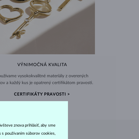
VÝNIMOČNÁ KVALITA
užívame vysokokvalitné materiály z overených
jov a každý kus je opatrený certifikátom pravosti.
CERTIFIKÁTY PRAVOSTI >
ávšteve znova prihlásiť, aby sme
as s používaním súborov cookies,