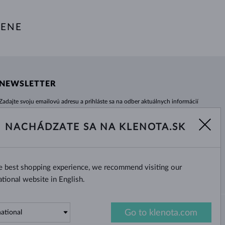
TENE
NEWSLETTER
Zadajte svoju emailovú adresu a prihláste sa na odber aktuálnych informácií
z e-shopu klenota.sk.
Žiadna novinka, akcia či zľava Vám už neunikne!
NACHÁDZATE SA NA KLENOTA.SK
ODOBERAŤ
he best shopping experience, we recommend visiting our
Áno, chcem dostávať zaujímavé
novinky na e-mail.
ational website in English.
Go to klenota.com