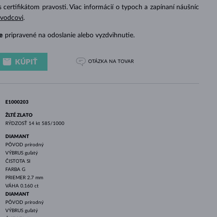
BIELE ZLATO
RUŽOVÉ ZLATO
BIELE ZLATO
s certifikátom pravosti. Viac informácií o typoch a zapínaní náušníc
evodcovi
.
e
pripravené na odoslanie alebo vyzdvihnutie.
KÚPIŤ
OTÁZKA
NA TOVAR
E1000203
ŽLTÉ ZLATO
RÝDZOSŤ
14 kt 585/1000
DIAMANT
PÔVOD
prírodný
VÝBRUS
guľatý
ČISTOTA
SI
FARBA
G
PRIEMER
2.7 mm
VÁHA
0.160 ct
DIAMANT
PÔVOD
prírodný
VÝBRUS
guľatý