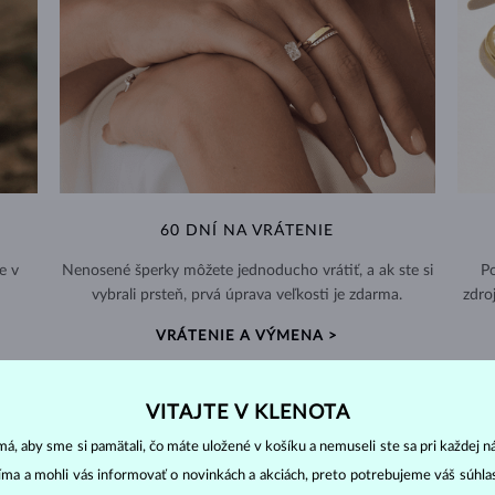
60 DNÍ NA VRÁTENIE
e v
Nenosené šperky môžete jednoducho vrátiť, a ak ste si
Po
vybrali prsteň, prvá úprava veľkosti je zdarma.
zdro
VRÁTENIE A VÝMENA >
VITAJTE V KLENOTA
á, aby sme si pamätali, čo máte uložené v košíku a nemuseli ste sa pri každej n
jíma a mohli vás informovať o novinkách a akciách, preto potrebujeme váš súhl
DIAMANTOVÉ
ŠPERKY