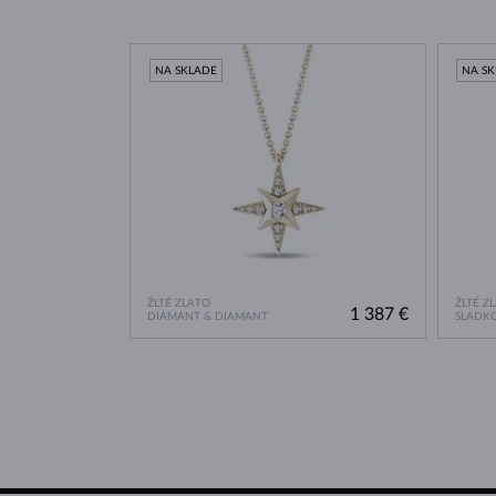
NA SKLADE
NA S
ŽLTÉ ZLATO
ŽLTÉ Z
1 387 €
DIAMANT & DIAMANT
SLADK