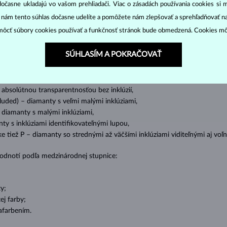
dočasne ukladajú vo vašom prehliadači. Viac o zásadách používania cookies si 
cut
clarity
colo
ich základné parametre, tzv.
4C: výbrus
(
),
čistota
(
),
farba
(
“ nám tento súhlas dočasne udelíte a pomôžete nám zlepšovať a sprehľadňovať n
ôcť súbory cookies používať a funkčnosť stránok bude obmedzená. Cookies m
o oslnivý lesk. Najobľúbenejší je výbrus guľatý, tzv.
briliant
. Diamanty
cess (štvorboký alebo trojboký výbrus s ostrými rohmi, populárny najmä u
z
SÚHLASÍM A POKRAČOVAŤ
ženie tzv. inkluzií čiže vnútorných nedokonalostí diamantu:
s absolútnou transparentnosťou bez inklúzií,
cluded) – diamanty s veľmi malými inklúziami,
– diamanty s malými inklúziami,
nty s inklúziami identifikovateľnými lupou,
ike tiež P – diamanty so strednými až väčšími inklúziami viditeľnými aj v
 hodnotí podľa medzinárodnej stupnice:
y;
j farby;
afarbením.