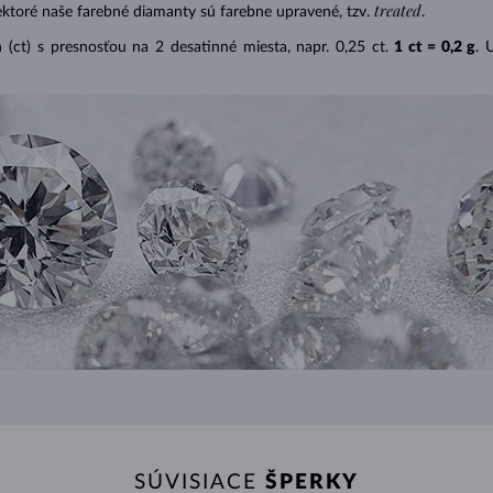
treated
ektoré naše farebné diamanty sú farebne upravené, tzv.
.
(ct) s presnosťou na 2 desatinné miesta, napr. 0,25 ct.
1 ct = 0,2 g
. 
SÚVISIACE
ŠPERKY