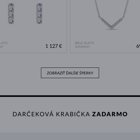
ZLATO
BIELE ZLATO
1 127 €
6
NT
DIAMANT
ZOBRAZIŤ ĎALŠIE ŠPERKY
DARČEKOVÁ KRABIČKA
ZADARMO