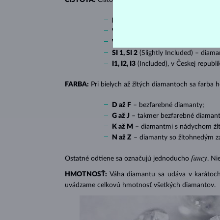
IF
(Internally Flawless) – diamanty 
VVS 1, VVS 2
(Very Very Slightly In
VS 1, VS 2
(Very Slightly Included) 
SI 1, SI 2
(Slightly Included) – diama
I1, I2, I3
(Included), v Českej republ
FARBA:
Pri bielych až žltých diamantoch sa farba
D až F
– bezfarebné diamanty;
G až J
– takmer bezfarebné diamant
K až M
– diamantmi s nádychom žlte
N až Z
– diamanty so žltohnedým z
fancy
Ostatné odtiene sa označujú jednoducho
. Ni
HMOTNOSŤ:
Váha diamantu sa udáva v karátoch 
uvádzame celkovú hmotnosť všetkých diamantov.