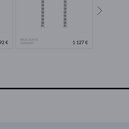
BIELE ZLATO
BIELE ZLATO
92 €
1 127 €
DIAMANT
BEZ KAMEŇA