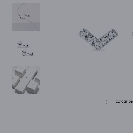
ZVÄČŠIŤ O