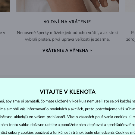
60 DNÍ NA VRÁTENIE
e v
Nenosené šperky môžete jednoducho vrátiť, a ak ste si
Po
vybrali prsteň, prvá úprava veľkosti je zdarma.
zdro
VRÁTENIE A VÝMENA >
DIAMANTOVÉ
ŠPERKY
VITAJTE V KLENOTA
cut
clarity
colo
á, aby sme si pamätali, čo máte uložené v košíku a nemuseli ste sa pri každej n
ich základné parametre, tzv.
4C: výbrus
(
),
čistota
(
),
farba
(
jíma a mohli vás informovať o novinkách a akciách, preto potrebujeme váš súhl
dočasne ukladajú vo vašom prehliadači. Viac o zásadách používania cookies si 
o oslnivý lesk. Najobľúbenejší je výbrus guľatý, tzv.
briliant
. Diamanty
“ nám tento súhlas dočasne udelíte a pomôžete nám zlepšovať a sprehľadňovať n
cess (štvorboký alebo trojboký výbrus s ostrými rohmi, populárny najmä u
z
ôcť súbory cookies používať a funkčnosť stránok bude obmedzená. Cookies m
ženie tzv. inkluzií čiže vnútorných nedokonalostí diamantu: