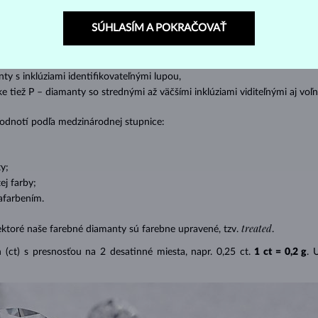
SÚHLASÍM A POKRAČOVAŤ
s absolútnou transparentnosťou bez inklúzií,
cluded) – diamanty s veľmi malými inklúziami,
– diamanty s malými inklúziami,
nty s inklúziami identifikovateľnými lupou,
ike tiež P – diamanty so strednými až väčšími inklúziami viditeľnými aj v
 hodnotí podľa medzinárodnej stupnice:
y;
j farby;
afarbením.
treated
ektoré naše farebné diamanty sú farebne upravené, tzv.
.
(ct) s presnosťou na 2 desatinné miesta, napr. 0,25 ct.
1 ct = 0,2 g
. 