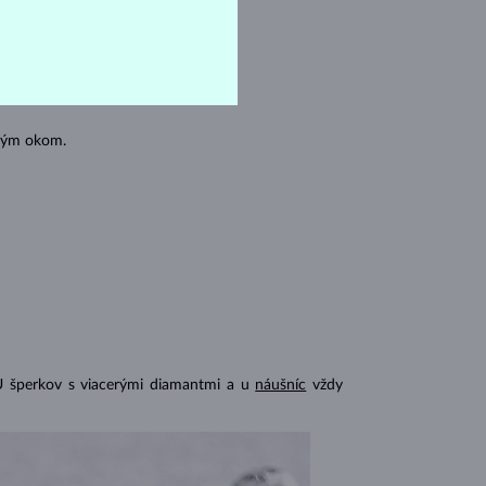
oľným okom.
U šperkov s viacerými diamantmi a u
náušníc
vždy