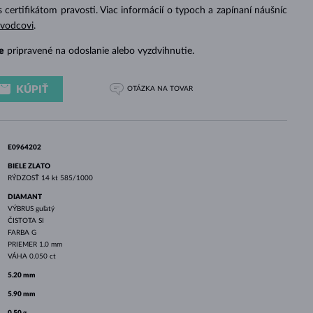
BIELE ZLATO
RUŽOVÉ ZLATO
BIELE ZLATO
s certifikátom pravosti. Viac informácií o typoch a zapínaní náušníc
evodcovi
.
e
pripravené na odoslanie alebo vyzdvihnutie.
KÚPIŤ
OTÁZKA
NA TOVAR
E0964202
BIELE ZLATO
RÝDZOSŤ
14 kt 585/1000
DIAMANT
VÝBRUS
guľatý
ČISTOTA
SI
FARBA
G
PRIEMER
1.0 mm
VÁHA
0.050 ct
5.20 mm
5.90 mm
0.50 g