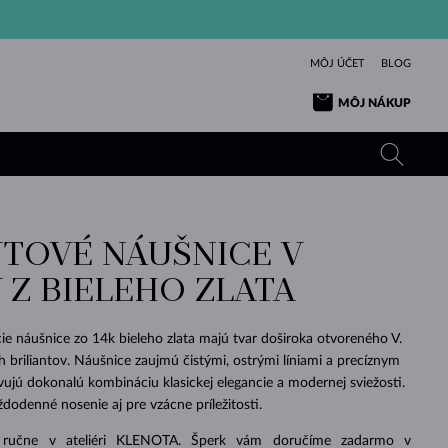
MÔJ ÚČET
BLOG
MÔJ NÁKUP
TOVÉ NÁUŠNICE V
ŽLTÉ ZLATO
TANZANITY
TURMALÍNY
ZAFÍRY
 Z BIELEHO ZLATA
RUŽOVÉ ZLATO
TOPÁSY
VLTAVÍNY
SMARAGDY
TURMALÍNY
MINERÁLY
VLTAVÍNY
ie náušnice zo 14k bieleho zlata majú tvar doširoka otvoreného V.
VÝNIMOČNÝ
ELEGANCIA
NÁRAMKY
KOLEKCIE
PRÍVESKY
KRÁSOU
KRÁSNE
ŠPERKY
KRÁSU
LÁSKA
h briliantov. Náušnice zaujmú čistými, ostrými líniami a precíznym
VLTAVÍNY
PERLOVÉ PRÍVESKY
MINERÁLY
ujú dokonalú kombináciu klasickej elegancie a modernej sviežosti.
PRE BÁBÄTKÁ
BIELE ZLATO
SVADOBNÉ
ždodenné nosenie aj pre vzácne príležitosti.
SVADOBNÉ
ŽLTÉ ZLATO
ŽLTÉ ZLATO
POZRIEŤ
POZRIEŤ
POZRIEŤ
POZRIEŤ
POZRIEŤ
POZRIEŤ
POZRIEŤ
POZRIEŤ
POZRIEŤ
POZRIEŤ
 ručne v ateliéri KLENOTA. Šperk vám doručíme zadarmo v