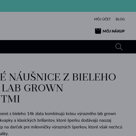
MÔJ ÚČET
BLOG
MÔJ NÁKUP
É NÁUŠNICE Z BIELEHO
ŽLTÉ ZLATO
TANZANITY
TURMALÍNY
ZAFÍRY
S LAB GROWN
RUŽOVÉ ZLATO
TOPÁSY
VLTAVÍNY
SMARAGDY
TMI
TURMALÍNY
MINERÁLY
VLTAVÍNY
VÝNIMOČNÝ
ELEGANCIA
NÁRAMKY
KOLEKCIE
PRÍVESKY
KRÁSOU
KRÁSNE
ŠPERKY
KRÁSU
LÁSKA
VLTAVÍNY
PERLOVÉ PRÍVESKY
MINERÁLY
bené z bieleho 14k zlata kombinujú krásu výrazného lab grown
PRE BÁBÄTKÁ
BIELE ZLATO
SVADOBNÉ
vapky a klasických briliantov, ktoré šperku dodávajú naozaj
 tip na darček pre milovníčky výrazných šperkov, ktoré však nechcú
SVADOBNÉ
ŽLTÉ ZLATO
ŽLTÉ ZLATO
POZRIEŤ
POZRIEŤ
POZRIEŤ
POZRIEŤ
POZRIEŤ
POZRIEŤ
POZRIEŤ
POZRIEŤ
POZRIEŤ
POZRIEŤ
ality.