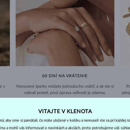
60 DNÍ NA VRÁTENIE
e v
Nenosené šperky môžete jednoducho vrátiť, a ak ste si
Po
vybrali prsteň, prvá úprava veľkosti je zdarma.
zdro
VRÁTENIE A VÝMENA >
VITAJTE V KLENOTA
á, aby sme si pamätali, čo máte uložené v košíku a nemuseli ste sa pri každej n
jíma a mohli vás informovať o novinkách a akciách, preto potrebujeme váš súhl