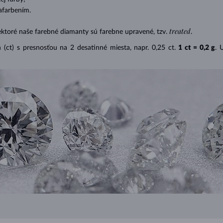
afarbením.
treated
ektoré naše farebné diamanty sú farebne upravené, tzv.
.
(ct) s presnosťou na 2 desatinné miesta, napr. 0,25 ct.
1 ct = 0,2 g
. 