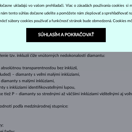
dočasne ukladajú vo vašom prehliadači. Viac o zásadách používania cookies si 
DIAMANTOVÉ
ŠPERKY
“ nám tento súhlas dočasne udelíte a pomôžete nám zlepšovať a sprehľadňovať n
ôcť súbory cookies používať a funkčnosť stránok bude obmedzená. Cookies m
cut
clarity
colo
ich základné parametre, tzv.
4C: výbrus
(
),
čistota
(
),
farba
(
SÚHLASÍM A POKRAČOVAŤ
o oslnivý lesk. Najobľúbenejší je výbrus guľatý, tzv.
briliant
. Diamanty
cess (štvorboký alebo trojboký výbrus s ostrými rohmi, populárny najmä u
z
ženie tzv. inkluzií čiže vnútorných nedokonalostí diamantu:
s absolútnou transparentnosťou bez inklúzií,
cluded) – diamanty s veľmi malými inklúziami,
– diamanty s malými inklúziami,
nty s inklúziami identifikovateľnými lupou,
ike tiež P – diamanty so strednými až väčšími inklúziami viditeľnými aj v
 hodnotí podľa medzinárodnej stupnice:
y;
j farby;