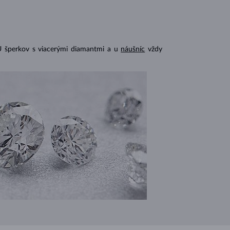
U šperkov s viacerými diamantmi a u
náušníc
vždy