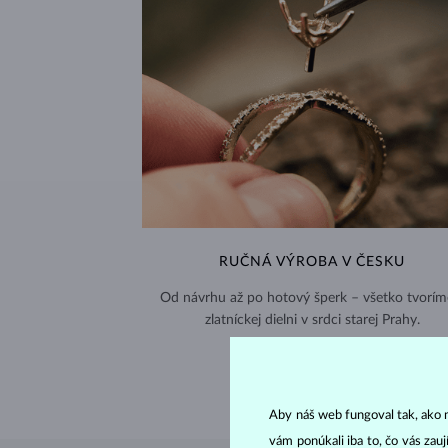
RUČNÁ VÝROBA V ČESKU
Od návrhu až po hotový šperk – všetko tvorím
zlatníckej dielni v srdci starej Prahy.
NAVŠTIVTE NÁS >
Aby náš web fungoval tak, ako m
vám ponúkali iba to, čo vás zau