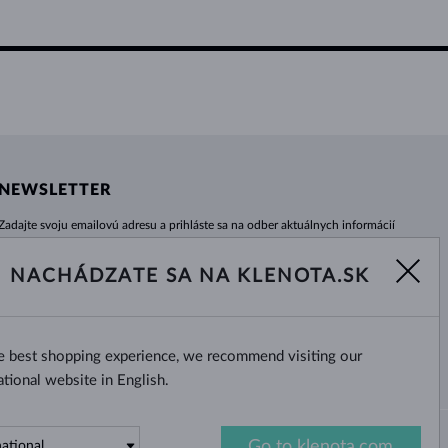
NEWSLETTER
Zadajte svoju emailovú adresu a prihláste sa na odber aktuálnych informácií
z e-shopu klenota.sk.
Žiadna novinka, akcia či zľava Vám už neunikne!
NACHÁDZATE SA NA KLENOTA.SK
ODOBERAŤ
he best shopping experience, we recommend visiting our
Áno, chcem dostávať zaujímavé
novinky na e-mail.
ational website in English.
Go to klenota.com