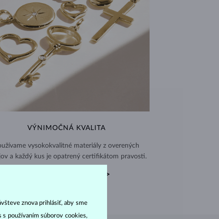
VÝNIMOČNÁ KVALITA
užívame vysokokvalitné materiály z overených
jov a každý kus je opatrený certifikátom pravosti.
CERTIFIKÁTY PRAVOSTI >
ávšteve znova prihlásiť, aby sme
as s používaním súborov cookies,