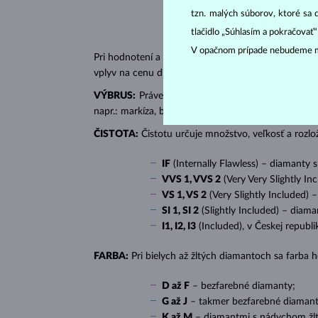
tzn. malých súborov, ktoré sa 
tlačidlo „Súhlasím a pokračovať
V opačnom prípade nebudeme m
Pri hodnotení a certifikácii
diamantov
sa posudzujú 
vplyv na cenu diamantu.
VÝBRUS:
Práve správny výbrus dodáva diamantu jeh
napr.: markíza, bageta, srdiečko, slza, ovál či prin
ČISTOTA:
Čistotu určuje množstvo, veľkosť a rozlo
IF
(Internally Flawless) – diamanty 
VVS 1, VVS 2
(Very Very Slightly In
VS 1, VS 2
(Very Slightly Included) 
SI 1, SI 2
(Slightly Included) – diama
I1, I2, I3
(Included), v Českej republ
FARBA:
Pri bielych až žltých diamantoch sa farba
D až F
– bezfarebné diamanty;
G až J
– takmer bezfarebné diamant
K až M
– diamantmi s nádychom žlte