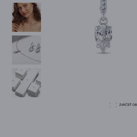
ZVÄČŠIŤ O