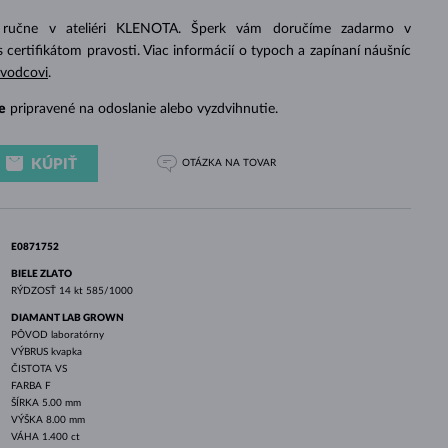
BIELE ZLATO
RUŽOVÉ ZLATO
BIELE ZLATO
 ručne v ateliéri KLENOTA. Šperk vám doručíme zadarmo v
s certifikátom pravosti. Viac informácií o typoch a zapínaní náušníc
evodcovi
.
e
pripravené na odoslanie alebo vyzdvihnutie.
KÚPIŤ
OTÁZKA
NA TOVAR
E0871752
BIELE ZLATO
RÝDZOSŤ
14 kt 585/1000
DIAMANT LAB GROWN
PÔVOD
laboratórny
VÝBRUS
kvapka
ČISTOTA
VS
FARBA
F
ŠÍRKA
5.00 mm
VÝŠKA
8.00 mm
VÁHA
1.400 ct