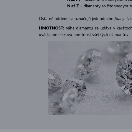
N až Z
– diamanty so žltohnedým z
fancy
Ostatné odtiene sa označujú jednoducho
. Ni
HMOTNOSŤ:
Váha diamantu sa udáva v karátoch 
uvádzame celkovú hmotnosť všetkých diamantov.