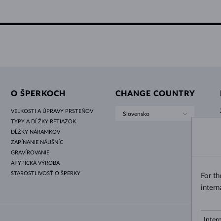
O ŠPERKOCH
CHANGE COUNTRY
VEĽKOSTI A ÚPRAVY PRSTEŇOV
Slovensko
TYPY A DĹŽKY RETIAZOK
DĹŽKY NÁRAMKOV
ZAPÍNANIE NÁUŠNÍC
GRAVÍROVANIE
ATYPICKÁ VÝROBA
STAROSTLIVOSŤ O ŠPERKY
For t
intern