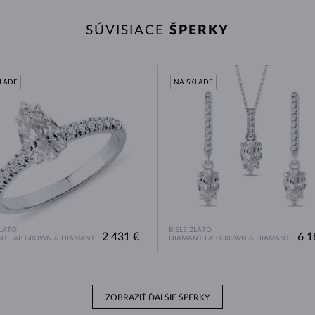
SÚVISIACE
ŠPERKY
KLADE
NA SKLADE
ZLATO
BIELE ZLATO
2 431 €
6 1
NT LAB GROWN & DIAMANT
DIAMANT LAB GROWN & DIAMANT
ZOBRAZIŤ ĎALŠIE ŠPERKY