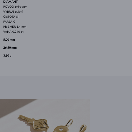
DIAMANT
PÔVOD
prírodný
VÝBRUS
guľatý
ČISTOTA
SI
FARBA
G
PRIEMER
1.4 mm
VÁHA
0.240 ct
5.00 mm
26.50 mm
3.60 g