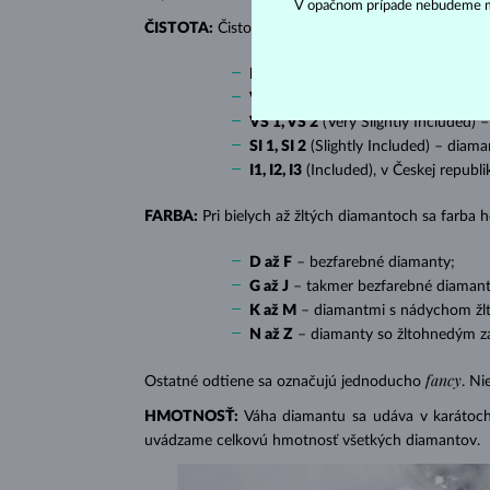
V opačnom prípade nebudeme m
ČISTOTA:
Čistotu určuje množstvo, veľkosť a rozlo
IF
(Internally Flawless) – diamanty 
VVS 1, VVS 2
(Very Very Slightly In
VS 1, VS 2
(Very Slightly Included) 
SI 1, SI 2
(Slightly Included) – diama
I1, I2, I3
(Included), v Českej republ
FARBA:
Pri bielych až žltých diamantoch sa farba
D až F
– bezfarebné diamanty;
G až J
– takmer bezfarebné diamant
K až M
– diamantmi s nádychom žlte
N až Z
– diamanty so žltohnedým z
fancy
Ostatné odtiene sa označujú jednoducho
. Ni
HMOTNOSŤ:
Váha diamantu sa udáva v karátoch 
uvádzame celkovú hmotnosť všetkých diamantov.