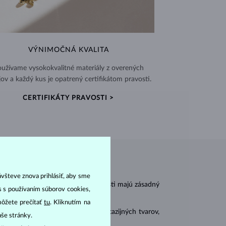
VÝNIMOČNÁ KVALITA
užívame vysokokvalitné materiály z overených
jov a každý kus je opatrený certifikátom pravosti.
CERTIFIKÁTY PRAVOSTI >
ávšteve znova prihlásiť, aby sme
r
carat
) a
hmotnosť
(
). Tieto vlastnosti majú zásadný
as s používaním súborov cookies,
môžete prečítať
tu
. Kliknutím na
 sa brúsia aj do mnohých tzv. fantazijných tvarov,
aše stránky.
ásnubných prsteňov
).