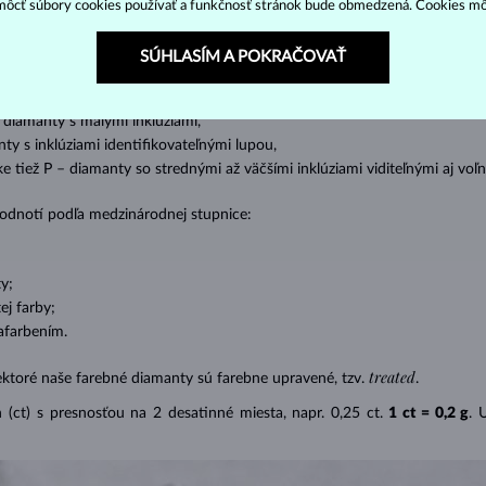
ôcť súbory cookies používať a funkčnosť stránok bude obmedzená. Cookies m
ženie tzv. inkluzií čiže vnútorných nedokonalostí diamantu:
SÚHLASÍM A POKRAČOVAŤ
s absolútnou transparentnosťou bez inklúzií,
cluded) – diamanty s veľmi malými inklúziami,
– diamanty s malými inklúziami,
nty s inklúziami identifikovateľnými lupou,
ike tiež P – diamanty so strednými až väčšími inklúziami viditeľnými aj v
 hodnotí podľa medzinárodnej stupnice:
y;
j farby;
afarbením.
treated
ektoré naše farebné diamanty sú farebne upravené, tzv.
.
(ct) s presnosťou na 2 desatinné miesta, napr. 0,25 ct.
1 ct = 0,2 g
. 