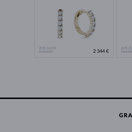
ŽLTÉ ZLATO
ŽLTÉ Z
2 344 €
DIAMANT
DIAMA
GRA