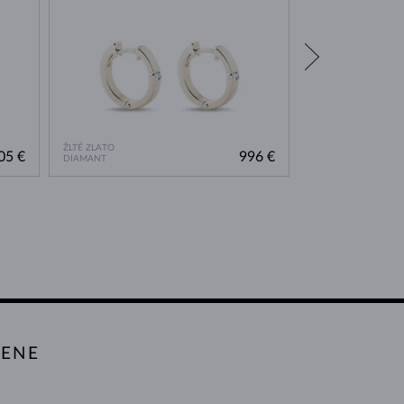
ŽLTÉ ZLATO
ŽLTÉ ZLATO
05 €
996 €
DIAMANT
DIAMANT
TENE