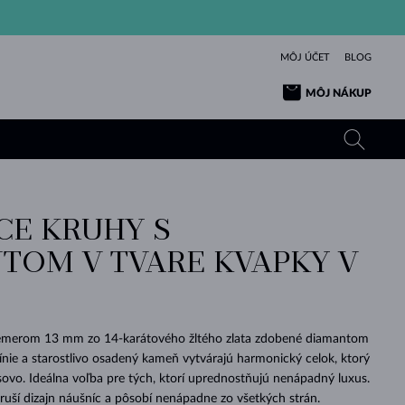
MÔJ ÚČET
BLOG
MÔJ NÁKUP
CE KRUHY S
ŽLTÉ ZLATO
TANZANITY
TURMALÍNY
ZAFÍRY
TOM V TVARE KVAPKY V
RUŽOVÉ ZLATO
TOPÁSY
VLTAVÍNY
SMARAGDY
TURMALÍNY
MINERÁLY
VLTAVÍNY
VÝNIMOČNÝ
ELEGANCIA
NÁRAMKY
KOLEKCIE
PRÍVESKY
KRÁSOU
KRÁSNE
ŠPERKY
KRÁSU
LÁSKA
VLTAVÍNY
PERLOVÉ PRÍVESKY
MINERÁLY
iemerom 13 mm zo 14-karátového žltého zlata zdobené diamantom
PRE BÁBÄTKÁ
BIELE ZLATO
SVADOBNÉ
 línie a starostlivo osadený kameň vytvárajú harmonický celok, ktorý
ovo. Ideálna voľba pre tých, ktorí uprednostňujú nenápadný luxus.
SVADOBNÉ
ŽLTÉ ZLATO
ŽLTÉ ZLATO
POZRIEŤ
POZRIEŤ
POZRIEŤ
POZRIEŤ
POZRIEŤ
POZRIEŤ
POZRIEŤ
POZRIEŤ
POZRIEŤ
POZRIEŤ
ruší dizajn náušníc a pôsobí nenápadne zo všetkých strán.