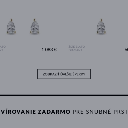
LATO
ŽLTÉ ZLATO
1 083 €
6
NT
DIAMANT
ZOBRAZIŤ ĎALŠIE ŠPERKY
VÍROVANIE ZADARMO
PRE SNUBNÉ PRS