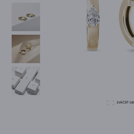
ZVÄČŠIŤ O