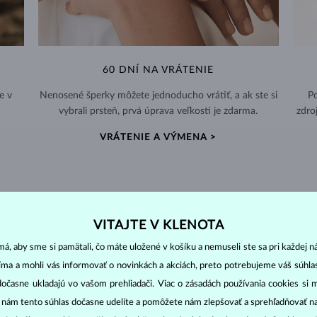
60 DNÍ NA VRÁTENIE
e v
Nenosené šperky môžete jednoducho vrátiť, a ak ste si
Po
vybrali prsteň, prvá úprava veľkosti je zdarma.
zdro
VRÁTENIE A VÝMENA >
VITAJTE V KLENOTA
DIAMANTOVÉ
ŠPERKY
á, aby sme si pamätali, čo máte uložené v košíku a nemuseli ste sa pri každej n
cut
clarity
colo
ich základné parametre, tzv.
4C: výbrus
(
),
čistota
(
),
farba
(
jíma a mohli vás informovať o novinkách a akciách, preto potrebujeme váš súhl
dočasne ukladajú vo vašom prehliadači. Viac o zásadách používania cookies si 
o oslnivý lesk. Najobľúbenejší je výbrus guľatý, tzv.
briliant
. Diamanty
“ nám tento súhlas dočasne udelíte a pomôžete nám zlepšovať a sprehľadňovať n
cess (štvorboký alebo trojboký výbrus s ostrými rohmi, populárny najmä u
z