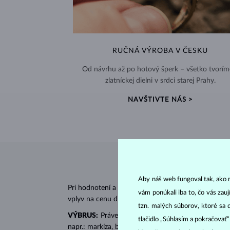
RUČNÁ VÝROBA V ČESKU
Od návrhu až po hotový šperk – všetko tvorím
zlatníckej dielni v srdci starej Prahy.
NAVŠTIVTE NÁS >
Aby náš web fungoval tak, ako m
Pri hodnotení a certifikácii
diamantov
sa posudzujú 
vám ponúkali iba to, čo vás zau
vplyv na cenu diamantu.
tzn. malých súborov, ktoré sa 
VÝBRUS:
Práve správny výbrus dodáva diamantu jeh
tlačidlo „Súhlasím a pokračovať
napr.: markíza, bageta, srdiečko, slza, ovál či prin