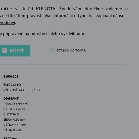
BIELE ZLATO
RUŽOVÉ ZLATO
BIELE ZLATO
 ručne v ateliéri KLENOTA. Šperk vám doručíme zadarmo v
s certifikátom pravosti. Viac informácií o typoch a zapínaní náušníc
evodcovi
.
e
pripravené na odoslanie alebo vyzdvihnutie.
KÚPIŤ
OTÁZKA
NA TOVAR
E1006203
ŽLTÉ ZLATO
RÝDZOSŤ
14 kt 585/1000
DIAMANT
PÔVOD
prírodný
VÝBRUS
kvapka
ČISTOTA
SI
ŠÍRKA
4.20 mm
VÝŠKA
2.50 mm
VÁHA
0.220 ct
13.00 mm