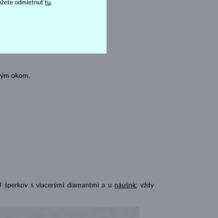
ôžete odmietnuť
tu
.
oľným okom.
U šperkov s viacerými diamantmi a u
náušníc
vždy