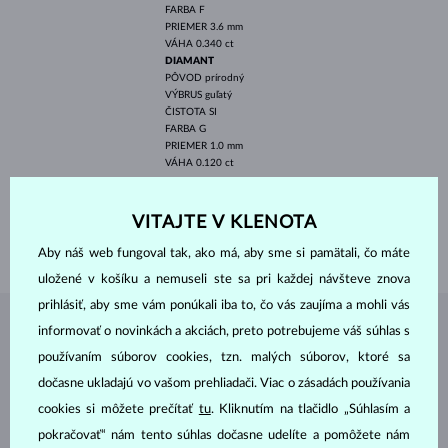
FARBA
F
PRIEMER
3.6 mm
VÁHA
0.340 ct
DIAMANT
PÔVOD
prírodný
VÝBRUS
guľatý
ČISTOTA
SI
FARBA
G
PRIEMER
1.0 mm
VÁHA
0.120 ct
ŠÍRKA
12.40 mm
DĹŽKA
18.00 mm
VITAJTE V KLENOTA
VÁHA
2.20 g
Aby náš web fungoval tak, ako má, aby sme si pamätali, čo máte
uložené v košíku a nemuseli ste sa pri každej návšteve znova
prihlásiť, aby sme vám ponúkali iba to, čo vás zaujíma a mohli vás
informovať o novinkách a akciách, preto potrebujeme váš súhlas s
ŠPERKY Z
ATELIÉRU KLENOTA
používaním súborov cookies, tzn. malých súborov, ktoré sa
dočasne ukladajú vo vašom prehliadači. Viac o zásadách používania
cookies si môžete prečítať
tu
. Kliknutím na tlačidlo „Súhlasím a
pokračovať“ nám tento súhlas dočasne udelíte a pomôžete nám