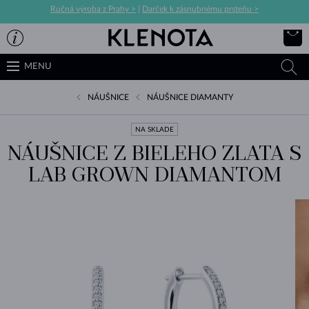
Ručná výroba z Prahy >
|
Darček k zásnubnému prsteňu >
MENU
NÁUŠNICE
NÁUŠNICE DIAMANTY
NA SKLADE
NÁUŠNICE Z BIELEHO ZLATA S
LAB GROWN DIAMANTOM