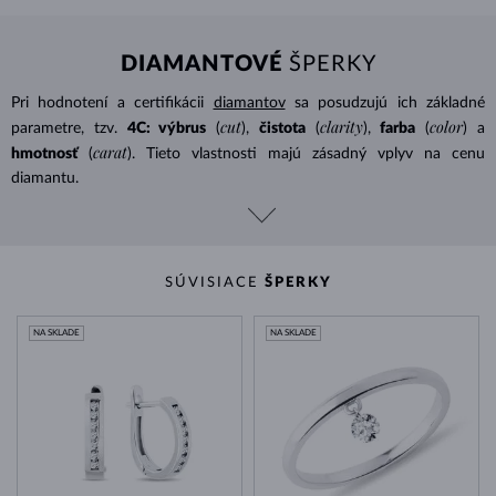
DIAMANTOVÉ
ŠPERKY
Pri hodnotení a certifikácii
diamantov
sa posudzujú ich základné
cut
clarity
color
parametre, tzv.
4C: výbrus
(
),
čistota
(
),
farba
(
) a
carat
hmotnosť
(
). Tieto vlastnosti majú zásadný vplyv na cenu
diamantu.
SÚVISIACE
ŠPERKY
NA SKLADE
NA SKLADE