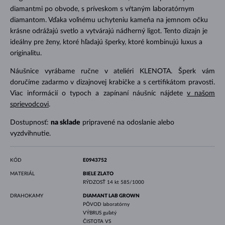
diamantmi po obvode, s príveskom s vŕtaným laboratórnym
diamantom. Vďaka voľnému uchyteniu kameňa na jemnom očku
krásne odrážajú svetlo a vytvárajú nádherný ligot. Tento dizajn je
ideálny pre ženy, ktoré hľadajú šperky, ktoré kombinujú luxus a
originalitu.
Náušnice vyrábame ručne v ateliéri KLENOTA. Šperk vám
doručíme zadarmo v dizajnovej krabičke a s certifikátom pravosti.
Viac informácií o typoch a zapínaní náušníc nájdete
v našom
sprievodcovi
.
Dostupnosť:
na sklade
pripravené na odoslanie alebo
vyzdvihnutie.
KÓD
E0943752
MATERIÁL
BIELE ZLATO
RÝDZOSŤ
14 kt 585/1000
DRAHOKAMY
DIAMANT LAB GROWN
PÔVOD
laboratórny
VÝBRUS
guľatý
ČISTOTA
VS