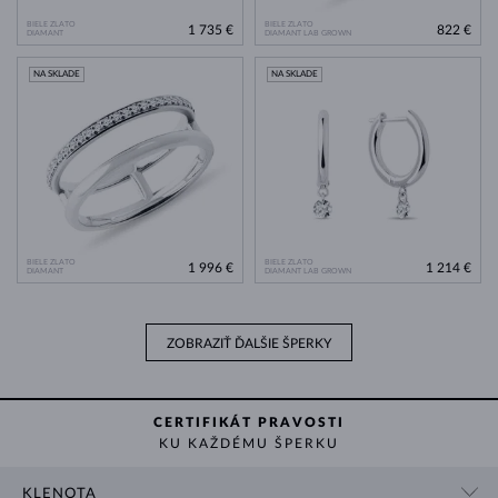
BIELE ZLATO
BIELE ZLATO
1 735 €
822 €
DIAMANT
DIAMANT LAB GROWN
NA SKLADE
NA SKLADE
BIELE ZLATO
BIELE ZLATO
1 996 €
1 214 €
DIAMANT
DIAMANT LAB GROWN
ZOBRAZIŤ ĎALŠIE ŠPERKY
CERTIFIKÁT PRAVOSTI
KU KAŽDÉMU ŠPERKU
KLENOTA