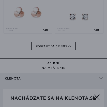
RUŽOVÉ ZLATO
RUŽOVÉ ZLATO
648 €
648 €
DIAMANT
DIAMANT
ZOBRAZIŤ ĎALŠIE ŠPERKY
60 DNÍ
NA VRÁTENIE
KLENOTA
KONTAKTNÉ ÚDAJE
NÁKUP
SHOWROOM
NACHÁDZATE SA NA KLENOTA.SK
DODANIE A PLATBA ZA TOVAR
O NÁS
O ŠPERKOCH
VRÁTENIE A VÝMENA
PRE MÉDIÁ