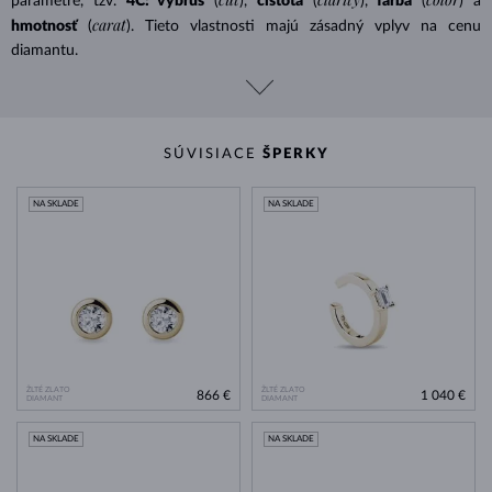
parametre, tzv.
4C: výbrus
(
),
čistota
(
),
farba
(
) a
carat
hmotnosť
(
). Tieto vlastnosti majú zásadný vplyv na cenu
diamantu.
SÚVISIACE
ŠPERKY
NA SKLADE
NA SKLADE
ŽLTÉ ZLATO
ŽLTÉ ZLATO
866 €
1 040 €
DIAMANT
DIAMANT
NA SKLADE
NA SKLADE