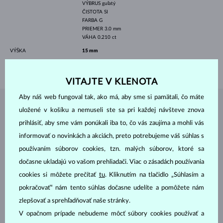
VÝBRUS
guľatý
ČISTOTA
SI
FARBA
G
PRIEMER
3.0 mm
VÁHA
0.210 ct
VÝŠKA
15 mm
VÁHA
1.50 g
VITAJTE V KLENOTA
Aby náš web fungoval tak, ako má, aby sme si pamätali, čo máte
ŠPERKY Z
ATELIÉRU KLENOTA
uložené v košíku a nemuseli ste sa pri každej návšteve znova
prihlásiť, aby sme vám ponúkali iba to, čo vás zaujíma a mohli vás
informovať o novinkách a akciách, preto potrebujeme váš súhlas s
používaním súborov cookies, tzn. malých súborov, ktoré sa
dočasne ukladajú vo vašom prehliadači. Viac o zásadách používania
cookies si môžete prečítať
tu
. Kliknutím na tlačidlo „Súhlasím a
pokračovať“ nám tento súhlas dočasne udelíte a pomôžete nám
zlepšovať a sprehľadňovať naše stránky.
V opačnom prípade nebudeme môcť súbory cookies používať a