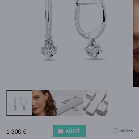
KÚPIŤ
1 300 €
OTÁZKA