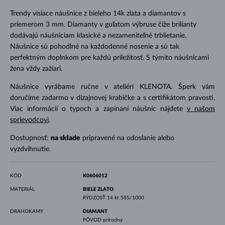
Trendy visiace náušnice z bieleho 14k zlata a diamantov s
priemerom 3 mm. Diamanty v guľatom výbruse čiže brilianty
dodávajú náušniciam klasické a nezameniteľné trblietanie.
Náušnice sú pohodlné na každodenné nosenie a sú tak
perfektným doplnkom pre každú príležitosť. S týmito náušnicami
žena vždy zažiari.
Náušnice vyrábame ručne v ateliéri KLENOTA. Šperk vám
doručíme zadarmo v dizajnovej krabičke a s certifikátom pravosti.
Viac informácií o typoch a zapínaní náušníc nájdete
v našom
sprievodcovi
.
Dostupnosť:
na sklade
pripravené na odoslanie alebo
vyzdvihnutie.
KÓD
K0606012
MATERIÁL
BIELE ZLATO
RÝDZOSŤ
14 kt 585/1000
DRAHOKAMY
DIAMANT
PÔVOD
prírodný