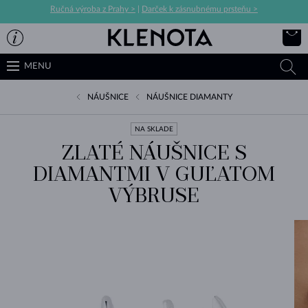
Ručná výroba z Prahy >
|
Darček k zásnubnému prsteňu >
MENU
NÁUŠNICE
NÁUŠNICE DIAMANTY
NA SKLADE
ZLATÉ NÁUŠNICE S
DIAMANTMI V GUĽATOM
VÝBRUSE