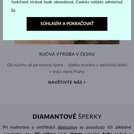
funkčnosť stránok bude obmedzená. Cookies môžete odmietnuť
tu
.
SÚHLASÍM A POKRAČOVAŤ
RUČNÁ VÝROBA V ČESKU
Od návrhu až po hotový šperk – všetko tvoríme v zlatníckej dielni
v srdci starej Prahy.
NAVŠTIVTE NÁS >
DIAMANTOVÉ
ŠPERKY
Pri hodnotení a certifikácii
diamantov
sa posudzujú ich základné
cut
clarity
color