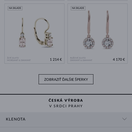
NA SKLADE
NA SKLADE
ŽLTÉ ZLATO
RUŽOVÉ ZLATO
1 214 €
4 170 €
MORGANIT & DIAMANT
DIAMANT & DIAMANT
ZOBRAZIŤ ĎALŠIE ŠPERKY
ČESKÁ VÝROBA
V SRDCI PRAHY
KLENOTA
KONTAKTNÉ ÚDAJE