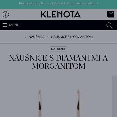
Ručná výroba z Prahy >
|
Darček k zásnubnému prsteňu >
MENU
NÁUŠNICE
NÁUŠNICE S MORGANITOM
NA SKLADE
NÁUŠNICE S DIAMANTMI A
MORGANITOM