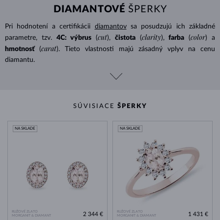
DIAMANTOVÉ
ŠPERKY
Pri hodnotení a certifikácii
diamantov
sa posudzujú ich základné
cut
clarity
color
parametre, tzv.
4C: výbrus
(
),
čistota
(
),
farba
(
) a
carat
hmotnosť
(
). Tieto vlastnosti majú zásadný vplyv na cenu
diamantu.
SÚVISIACE
ŠPERKY
NA SKLADE
NA SKLADE
RUŽOVÉ ZLATO
RUŽOVÉ ZLATO
2 344 €
1 431 €
MORGANIT & DIAMANT
MORGANIT & DIAMANT