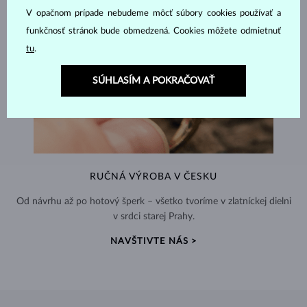
V opačnom prípade nebudeme môcť súbory cookies používať a
funkčnosť stránok bude obmedzená. Cookies môžete odmietnuť
tu
.
SÚHLASÍM A POKRAČOVAŤ
RUČNÁ VÝROBA V ČESKU
Od návrhu až po hotový šperk – všetko tvoríme v zlatníckej dielni
v srdci starej Prahy.
NAVŠTIVTE NÁS >