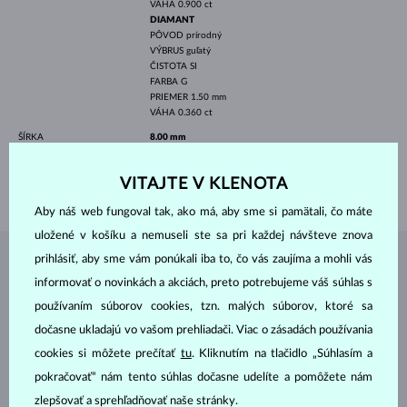
VÁHA
0.900 ct
DIAMANT
PÔVOD
prírodný
VÝBRUS
guľatý
ČISTOTA
SI
FARBA
G
PRIEMER
1.50 mm
VÁHA
0.360 ct
ŠÍRKA
8.00 mm
VÝŠKA
10.10 mm
VITAJTE V KLENOTA
VÁHA
2.55 g
Aby náš web fungoval tak, ako má, aby sme si pamätali, čo máte
uložené v košíku a nemuseli ste sa pri každej návšteve znova
prihlásiť, aby sme vám ponúkali iba to, čo vás zaujíma a mohli vás
ŠPERKY Z
ATELIÉRU KLENOTA
informovať o novinkách a akciách, preto potrebujeme váš súhlas s
používaním súborov cookies, tzn. malých súborov, ktoré sa
dočasne ukladajú vo vašom prehliadači. Viac o zásadách používania
cookies si môžete prečítať
tu
. Kliknutím na tlačidlo „Súhlasím a
pokračovať“ nám tento súhlas dočasne udelíte a pomôžete nám
zlepšovať a sprehľadňovať naše stránky.