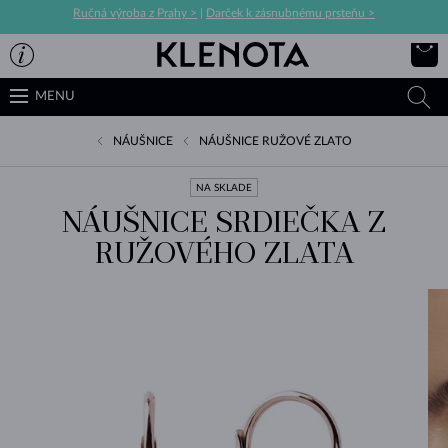
Ručná výroba z Prahy >
|
Darček k zásnubnému prsteňu >
MENU
NÁUŠNICE
NÁUŠNICE RUŽOVÉ ZLATO
NA SKLADE
NÁUŠNICE SRDIEČKA Z
RUŽOVÉHO ZLATA