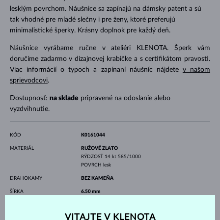
lesklým povrchom. Náušnice sa zapínajú na dámsky patent a sú
tak vhodné pre mladé slečny i pre ženy, ktoré preferujú
minimalistické šperky. Krásny doplnok pre každý deň.
Náušnice vyrábame ručne v ateliéri KLENOTA. Šperk vám
doručíme zadarmo v dizajnovej krabičke a s certifikátom pravosti.
Viac informácií o typoch a zapínaní náušníc nájdete
v našom
sprievodcovi
.
Dostupnosť:
na sklade
pripravené na odoslanie alebo
vyzdvihnutie.
KÓD
K0161044
MATERIÁL
RUŽOVÉ ZLATO
RÝDZOSŤ
14 kt 585/1000
POVRCH
lesk
DRAHOKAMY
BEZ KAMEŇA
ŠÍRKA
6.50 mm
VÝŠKA
14.50 mm
VITAJTE V KLENOTA
VÁHA
1.40 g