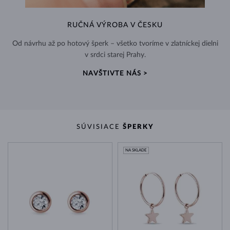
RUČNÁ VÝROBA V ČESKU
Od návrhu až po hotový šperk – všetko tvoríme v zlatníckej dielni
v srdci starej Prahy.
NAVŠTIVTE NÁS >
SÚVISIACE
ŠPERKY
NA SKLADE