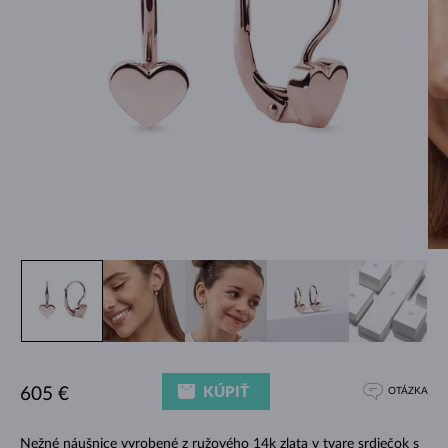
KÚPIŤ
605 €
OTÁZKA
Nežné náušnice vyrobené z ružového 14k zlata v tvare srdiečok s