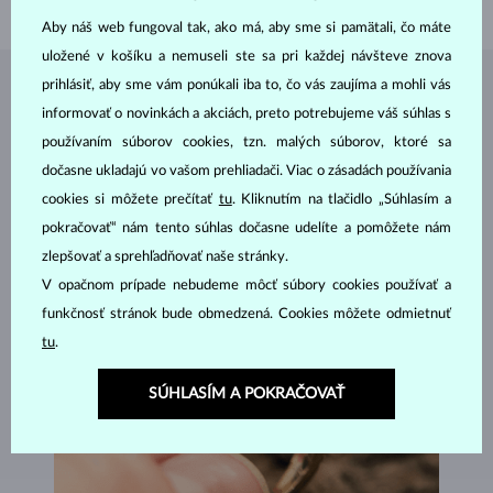
Aby náš web fungoval tak, ako má, aby sme si pamätali, čo máte
uložené v košíku a nemuseli ste sa pri každej návšteve znova
prihlásiť, aby sme vám ponúkali iba to, čo vás zaujíma a mohli vás
ŠPERKY Z
ATELIÉRU KLENOTA
informovať o novinkách a akciách, preto potrebujeme váš súhlas s
používaním súborov cookies, tzn. malých súborov, ktoré sa
dočasne ukladajú vo vašom prehliadači. Viac o zásadách používania
cookies si môžete prečítať
tu
. Kliknutím na tlačidlo „Súhlasím a
pokračovať“ nám tento súhlas dočasne udelíte a pomôžete nám
zlepšovať a sprehľadňovať naše stránky.
V opačnom prípade nebudeme môcť súbory cookies používať a
funkčnosť stránok bude obmedzená. Cookies môžete odmietnuť
tu
.
SÚHLASÍM A POKRAČOVAŤ