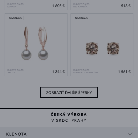
RUŽOVÉ ZLATO
RUŽOVÉ ZLATO
1 605 €
518 €
DIAMANT
BEZ KAMEŇA
NA SKLADE
NA SKLADE
RUŽOVÉ ZLATO
RUŽOVÉ ZLATO
1 344 €
1 561 €
AKOYA
DIAMANT CHAMPAGNE
ZOBRAZIŤ ĎALŠIE ŠPERKY
ČESKÁ VÝROBA
V SRDCI PRAHY
KLENOTA