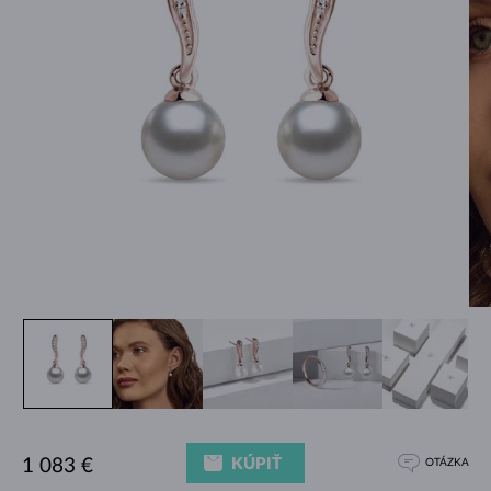
KÚPIŤ
1 083 €
OTÁZKA