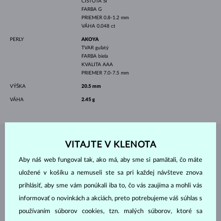
ČISTOTA
SI
FARBA
G
PRIEMER
0.8-1.2 mm
VÁHA
0.048 ct
PERLY
AKOYA
TVAR
guľatý
FARBA
biela
KVALITA
AAA
PRIEMER
7.0-7.5 mm
VÝŠKA
20.5 mm
VÁHA
2.45 g
VITAJTE V KLENOTA
ŠPERKY Z
ATELIÉRU KLENOTA
Aby náš web fungoval tak, ako má, aby sme si pamätali, čo máte
uložené v košíku a nemuseli ste sa pri každej návšteve znova
prihlásiť, aby sme vám ponúkali iba to, čo vás zaujíma a mohli vás
informovať o novinkách a akciách, preto potrebujeme váš súhlas s
používaním súborov cookies, tzn. malých súborov, ktoré sa