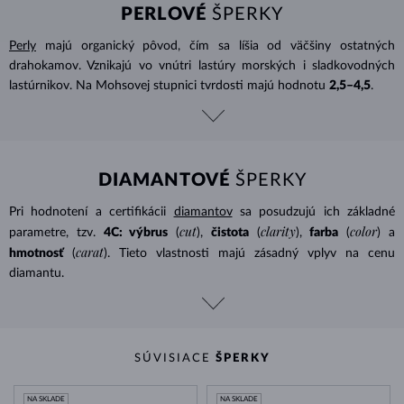
PERLOVÉ
ŠPERKY
Perly
majú organický pôvod, čím sa líšia od väčšiny ostatných
drahokamov. Vznikajú vo vnútri lastúry morských i sladkovodných
lastúrnikov. Na Mohsovej stupnici tvrdosti majú hodnotu
2,5–4,5
.
DIAMANTOVÉ
ŠPERKY
Pri hodnotení a certifikácii
diamantov
sa posudzujú ich základné
cut
clarity
color
parametre, tzv.
4C: výbrus
(
),
čistota
(
),
farba
(
) a
carat
hmotnosť
(
). Tieto vlastnosti majú zásadný vplyv na cenu
diamantu.
SÚVISIACE
ŠPERKY
NA SKLADE
NA SKLADE