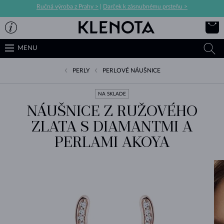
Ručná výroba z Prahy >
|
Darček k zásnubnému prsteňu >
MENU
PERLY
PERLOVÉ NÁUŠNICE
NA SKLADE
NÁUŠNICE Z RUŽOVÉHO
ZLATA S DIAMANTMI A
PERLAMI AKOYA