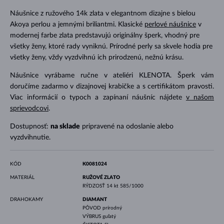
Náušnice z ružového 14k zlata v elegantnom dizajne s bielou
Akoya perlou a jemnými briliantmi. Klasické
perlové náušnice
v
modernej farbe zlata predstavujú originálny šperk, vhodný pre
všetky ženy, ktoré rady vyniknú. Prírodné perly sa skvele hodia pre
všetky ženy, vždy vyzdvihnú ich prirodzenú, nežnú krásu.
Náušnice vyrábame ručne v ateliéri KLENOTA. Šperk vám
doručíme zadarmo v dizajnovej krabičke a s certifikátom pravosti.
Viac informácií o typoch a zapínaní náušníc nájdete
v našom
sprievodcovi
.
Dostupnosť:
na sklade
pripravené na odoslanie alebo
vyzdvihnutie.
KÓD
K0081024
MATERIÁL
RUŽOVÉ ZLATO
RÝDZOSŤ
14 kt 585/1000
DRAHOKAMY
DIAMANT
PÔVOD
prírodný
VÝBRUS
guľatý