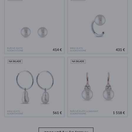
RUŽOVÉ ZLATO
BIELE ZLATO
414 €
431 €
SLADKOVODNÉ
SLADKOVODNÉ
NA SKLADE
NA SKLADE
BIELE ZLATO
RUŽOVÉ ZLATO & DIAMANT
561 €
1 518 €
SLADKOVODNÉ
SLADKOVODNÉ