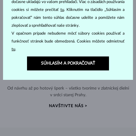
dočasne ukladajú vo vašom prehliadači. Viac o zásadách používania
cookies si môžete prečítať
tu
. Kliknutím na tlačidlo „Súhlasím a
pokračovať“ nám tento súhlas dočasne udelíte a pomôžete nám
zlepšovať a sprehľadňovať naše stránky.
V opačnom prípade nebudeme môcť súbory cookies používať a
funkčnosť stránok bude obmedzená. Cookies môžete odmietnuť
tu
.
SÚHLASÍM A POKRAČOVAŤ
RUČNÁ VÝROBA V ČESKU
Od návrhu až po hotový šperk – všetko tvoríme v zlatníckej dielni
v srdci starej Prahy.
NAVŠTIVTE NÁS >