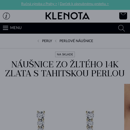
Ručná výroba z Prahy >
|
Darček k zásnubnému prsteňu >
MENU
PERLY
PERLOVÉ NÁUŠNICE
NA SKLADE
NÁUŠNICE ZO ŽLTÉHO 14K
ZLATA S TAHITSKOU PERLOU