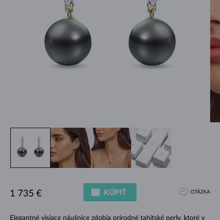
KÚPIŤ
1 735 €
OTÁZKA
Elegantné visiace náušnice zdobia prírodné tahitské perly, ktoré v