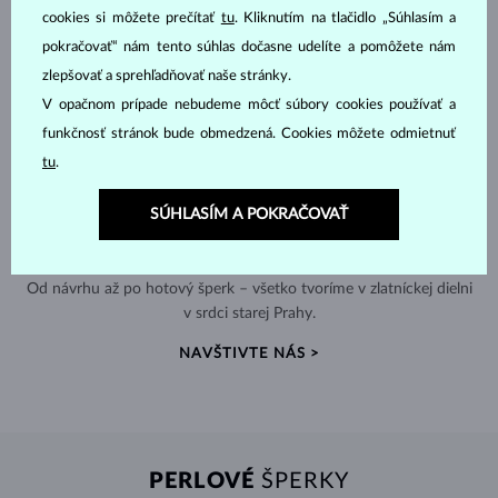
cookies si môžete prečítať
tu
. Kliknutím na tlačidlo „Súhlasím a
pokračovať“ nám tento súhlas dočasne udelíte a pomôžete nám
zlepšovať a sprehľadňovať naše stránky.
V opačnom prípade nebudeme môcť súbory cookies používať a
funkčnosť stránok bude obmedzená. Cookies môžete odmietnuť
tu
.
SÚHLASÍM A POKRAČOVAŤ
RUČNÁ VÝROBA V ČESKU
Od návrhu až po hotový šperk – všetko tvoríme v zlatníckej dielni
v srdci starej Prahy.
NAVŠTIVTE NÁS >
PERLOVÉ
ŠPERKY