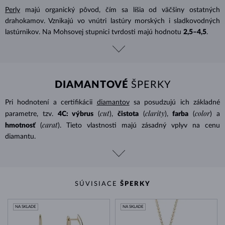
Perly
majú organický pôvod, čím sa líšia od väčšiny ostatných
drahokamov. Vznikajú vo vnútri lastúry morských i sladkovodných
lastúrnikov. Na Mohsovej stupnici tvrdosti majú hodnotu
2,5–4,5
.
DIAMANTOVÉ
ŠPERKY
Pri hodnotení a certifikácii
diamantov
sa posudzujú ich základné
cut
clarity
color
parametre, tzv.
4C: výbrus
(
),
čistota
(
),
farba
(
) a
carat
hmotnosť
(
). Tieto vlastnosti majú zásadný vplyv na cenu
diamantu.
SÚVISIACE
ŠPERKY
NA SKLADE
NA SKLADE