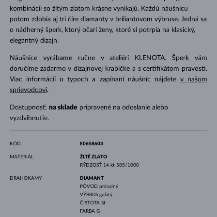
kombinácii so žltým zlatom krásne vynikajú. Každú náušnicu
potom zdobia aj tri číre diamanty v briliantovom výbruse. Jedná sa
o nádherný šperk, ktorý očarí ženy, ktoré si potrpia na klasický,
elegantný dizajn.
Náušnice vyrábame ručne v ateliéri KLENOTA. Šperk vám
doručíme zadarmo v dizajnovej krabičke a s certifikátom pravosti.
Viac informácií o typoch a zapínaní náušníc nájdete
v našom
sprievodcovi
.
Dostupnosť:
na sklade
pripravené na odoslanie alebo
vyzdvihnutie.
KÓD
E0658603
MATERIÁL
ŽLTÉ ZLATO
RÝDZOSŤ
14 kt 585/1000
DRAHOKAMY
DIAMANT
PÔVOD
prírodný
VÝBRUS
guľatý
ČISTOTA
SI
FARBA
G