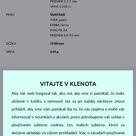
PRIEMER
2-2.7 mm
VÁHA
0.330 ct
PERLY
TAHITSKÁ
TVAR
guľatý
FARBA
čierna
KVALITA
AA
PRIEMER
8.0-9.0 mm
DĹŽKA
19.80 mm
VÁHA
2.65 g
ŠPERKY Z
ATELIÉRU KLENOTA
VITAJTE V KLENOTA
Aby náš web fungoval tak, ako má, aby sme si pamätali, čo máte
uložené v košíku a nemuseli ste sa pri každej návšteve znova
prihlásiť, aby sme vám ponúkali iba to, čo vás zaujíma a mohli vás
informovať o novinkách a akciách, preto potrebujeme váš súhlas s
používaním súborov cookies, tzn. malých súborov, ktoré sa
dočasne ukladajú vo vašom prehliadači. Viac o zásadách používania