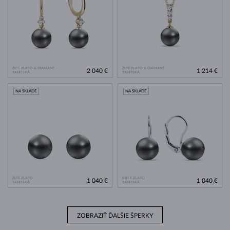
ŽLTÉ ZLATO & DIAMANT
ŽLTÉ ZLATO & DIAMANT
2 040 €
1 214 €
TAHITSKÁ
TAHITSKÁ
NA SKLADE
NA SKLADE
ŽLTÉ ZLATO
BIELE ZLATO
1 040 €
1 040 €
TAHITSKÁ
TAHITSKÁ
ZOBRAZIŤ ĎALŠIE ŠPERKY